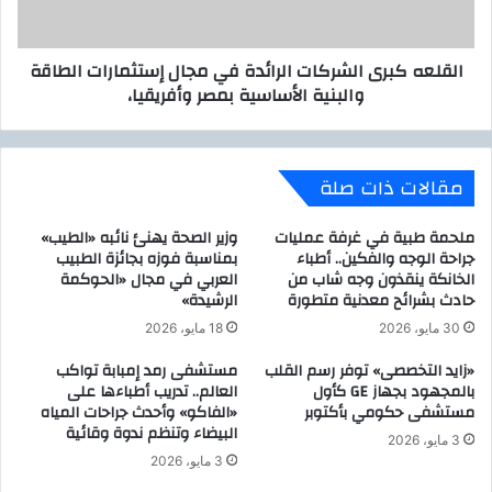
ل
ب
ت
ر
القلعه كبرى الشركات الرائدة في مجال إستثمارات الطاقة
ر
ى
والبنية الأساسية بمصر وأفريقيا،
ا
ا
ل
ل
ب
ش
ن
ر
مقالات ذات صلة
ز
ك
ي
ا
ن
ت
ملحمة طبية في غرفة عمليات
وزير الصحة يهنئ نائبه «الطيب»
و
ا
جراحة الوجه والفكين.. أطباء
بمناسبة فوزه بجائزة الطبيب
2
الخانكة ينقذون وجه شاب من
العربي في مجال «الحوكمة
ل
حادث بشرائح معدنية متطورة
الرشيدة»
5
ر
ل
ا
30 مايو، 2026
18 مايو، 2026
ك
ئ
«زايد التخصصى» توفر رسم القلب
مستشفى رمد إمبابة تواكب
ل
د
بالمجهود بجهاز GE كأول
العالم.. تدريب أطباءها على
ل
ة
مستشفى حكومي بأكتوبر
«الفاكو» وأحدث جراحات المياه
ت
ف
البيضاء وتنظم ندوة وقائية
ر
ي
3 مايو، 2026
س
م
3 مايو، 2026
و
ج