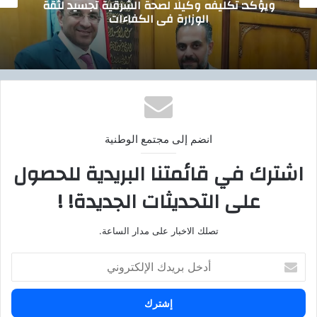
قية تجسيد لثقة
العام ينجح في إعادة ملامح الو
ت
العظمية لمريض
انضم إلى مجتمع الوطنية
اشترك في قائمتنا البريدية للحصول
على التحديثات الجديدة! !
تصلك الاخبار على مدار الساعة.
أ
د
خ
ل