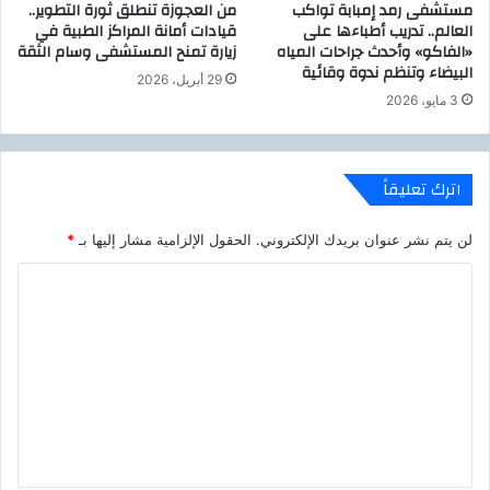
مستشفى رمد إمبابة تواكب
من العجوزة تنطلق ثورة التطوير..
"
ـ
العالم.. تدريب أطباءها على
قيادات أمانة المراكز الطبية في
ل
1
«الفاكو» وأحدث جراحات المياه
زيارة تمنح المستشفى وسام الثقة
ت
3
البيضاء وتنظم ندوة وقائية
و
ل
29 أبريل، 2026
ف
ل
3 مايو، 2026
ي
إ
ر
س
ن
ك
اترك تعليقاً
م
ا
ط
ن
ح
ا
لن يتم نشر عنوان بريدك الإلكتروني.
الحقول الإلزامية مشار إليها بـ
*
ي
ل
ا
ا
ا
ة
ج
ل
س
ت
ت
ل
م
س
ا
ع
م
ع
ل
ع
ي
ي
ز
إ
ز
ل
ق
ب