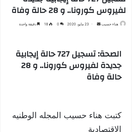
لفيروس كورونا.. و 28 حالة وفاة
هناء حسيب
أ
23 مايو، 2020
0
18
دقيقة واحدة
ر
س
ل
الصحة: تسجيل 727 حالة إيجابية
ب
ر
جديدة لفيروس كورونا.. و 28
ي
حالة وفاة
د
ا
إ
ل
ك
ت
كتبت هناء حسيب المجله الوطنيه
ر
و
الإقتصادية
ن