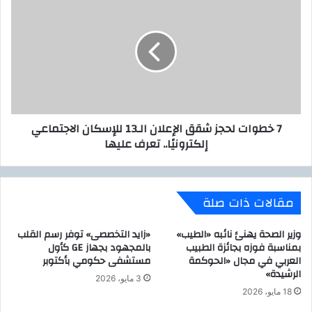
ا
خ
ت
ط
ي
و
ج
ا
ي
ت
ة
ل
"
ح
A
ج
7 خطوات لحجز شقق الإعلان الـ13 للإسكان الاجتماعي
I
ز
إلكترونيًا.. تعرف عليها
S
ش
e
ق
a
ق
m
ا
مقالات ذات صلة
l
ل
e
إ
s
ع
وزير الصحة يهنئ نائبه «الطيب»
«زايد التخصصى» توفر رسم القلب
s
ل
بمناسبة فوزه بجائزة الطبيب
بالمجهود بجهاز GE كأول
L
العربي في مجال «الحوكمة
مستشفى حكومي بأكتوبر
ا
الرشيدة»
i
ن
3 مايو، 2026
f
ا
18 مايو، 2026
e
ل