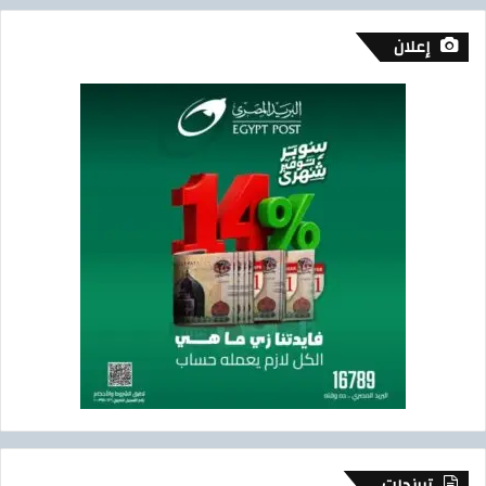
إعلان
تريندات