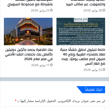
ل
والتمويلات عبر مكاتب البريد
بالشراكة مع مجموعة السويدي
ى
ت
ع
26 يوليو، 2026
22 يوليو، 2026
س
م
و
ل
ي
ا
ق
ئ
ي
ه
ة
و
م
م
ع
خالدة للبترول تحقق كشفًا جديدًا
بنك القاهرة يحصد جائزتين دوليتين
و
ا
للغاز بالصحراء الغربية بإنتاج 40
كأفضل بنك لخدمات النقد الأجنبي
ظ
ل
مليون قدم مكعب يوميًا.. وبدء
في مصر لعام 2026
ف
خ
ضخ الغاز أمس
17 يوليو، 2026
ي
ب
22 يوليو، 2026
ه
ي
م
ر
ن
ة
ف
ا
اترك تعليقاً
ي
ل
ر
م
لن يتم نشر عنوان بريدك الإلكتروني.
الحقول الإلزامية مشار إليها بـ
*
و
ص
س
ر