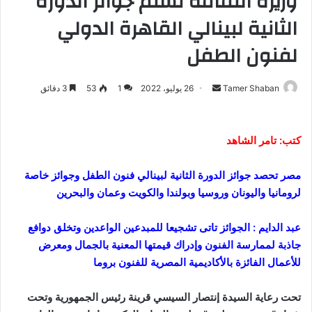
وزيرة الثقافة تسلم جوائز الدورة
الثانية لبينالي القاهرة الدولي
لفنون الطفل
Tamer Shaban
أ
26 يوليو، 2022
1
53
3 دقائق
ر
س
ل
كتب: تامر الشاهد
ب
ر
مصر تحصد جوائز الدورة الثانية لبينالي فنون الطفل وجوائز خاصة
ي
لرومانيا واليونان وروسيا وبولندا والكويت وعمان والبحرين
د
ا
عبد الدايم : الجوائز تاتى تشجيعا للمبدعين الواعدين وتخلق دوافع
إ
جاذبة لممارسة الفنون وإدراك قيمتها المعنية بالجمال ومعرض
ل
للأعمال الفائزة بالأكاديمية المصرية للفنون بروما
ك
ت
تحت رعاية السيدة إنتصار السيسي قرينة رئيس الجمهورية وتحت
ر