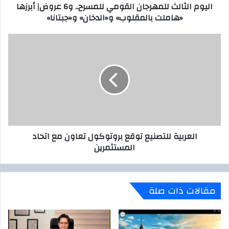
اليوم الثالث للمهرجان القومي للمسرح.. و6 عروض| أبرزها
و
ل
«هاملت بالمقلوب» و«الدخان» و«جبتانا»
ن
ث
ي
ل
ل
ا
م
ل
ه
ع
ر
ر
ج
ب
ا
ي
ن
ة
ا
ل
ل
ل
العربية للتصنيع توقع بروتوكول تعاون مع اتحاد
ق
ت
المستثمرين
و
ص
م
ن
ي
ي
ل
ع
مقالات ذات صلة
ل
ت
م
و
س
ق
ر
ع