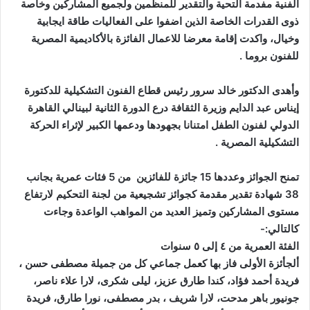
الفنية مفدمة التحية والتقدير للمنظمين ولجميع المشاركين وخاصة
ذوى القدرات الخاصة الذين اضفوا على الفعاليات طاقة ايجابية
وخيال، واكدت إقامة معرضا للاعمال الفائزة بالأكاديمية المصرية
للفنون بروما .
وأهدى الدكتور خالد سرور رئيس قطاع الفنون التشكيلية للدكتورة
إيناس عبد الدايم وزيرة الثقافة درع الدورة الثانية لبينالي القاهرة
الدولي لفنون الطفل امتنانا بجهودها ودعمها الكبير لإثراء الحركة
التشكيلية المصرية .
تمنح الجوائز وعددها 15 جائزة للفائزين من 5 فئات عمرية بجانب
38 شهادة تقدير مقدمة كجوائز تشجيعية من لجنة التحكيم لارتفاع
مستوى المشاركين وتميز العديد من المواهب الواعدة وجاءت
كالتالي:-
الفئة العمرية من ٤ إلى ٥ سنوات
ألجأئزة الأولى فاز بها كعمل جماعي كل من جميلة مصطفى حسن ،
فريدة أحمد فؤاد، كندا طارق عزيز، ليلى شكرى، لارا علاء ناصر،
جونيور باهر مدحت، لارا شريف ، بدر مصطفى، نورا طارق، فريدة