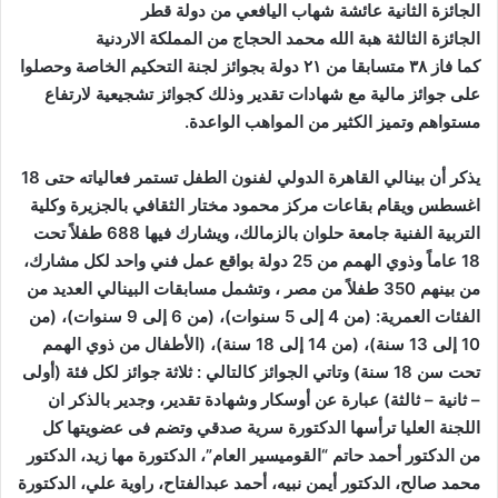
الجائزة الثانية عائشة شهاب اليافعي من دولة قطر
الجائزة الثالثة هبة الله محمد الحجاج من المملكة الاردنية
كما فاز ٣٨ متسابقا من ٢١ دولة بجوائز لجنة التحكيم الخاصة وحصلوا
على جوائز مالية مع شهادات تقدير وذلك كجوائز تشجيعية لارتفاع
مستواهم وتميز الكثير من المواهب الواعدة.
يذكر أن بينالي القاهرة الدولي لفنون الطفل تستمر فعالياته حتى 18
اغسطس ويقام بقاعات مركز محمود مختار الثقافي بالجزيرة وكلية
التربية الفنية جامعة حلوان بالزمالك، ويشارك فيها 688 طفلاً تحت
18 عاماً وذوي الهمم من 25 دولة بواقع عمل فني واحد لكل مشارك،
من بينهم 350 طفلاً من مصر ، وتشمل مسابقات البينالي العديد من
الفئات العمرية: (من 4 إلى 5 سنوات)، (من 6 إلى 9 سنوات)، (من
10 إلى 13 سنة)، (من 14 إلى 18 سنة)، (الأطفال من ذوي الهمم
تحت سن 18 سنة) وتاتي الجوائز كالتالي : ثلاثة جوائز لكل فئة (أولى
– ثانية – ثالثة) عبارة عن أوسكار وشهادة تقدير، وجدير بالذكر ان
اللجنة العليا ترأسها الدكتورة سرية صدقي وتضم فى عضويتها كل
من الدكتور أحمد حاتم “القوميسير العام”، الدكتورة مها زيد، الدكتور
محمد صالح، الدكتور أيمن نبيه، أحمد عبدالفتاح، راوية علي، الدكتورة