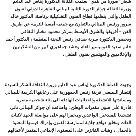
شعار “صورة من بلدي” سلمت الفنانة الدكتورة إيناس عبد الدايم
و
وزيرة الثقافة جوائز الدورة الثانية لبينالي القاهرة الدولي لفنون
ن
الطفل والتى ينظمها قطاع الفنون التشكيلية برئاسة، الدكتور خالد
ي
سرور ورئيس البينالي بالتعاون مع جمعية أمسيا للتربية عن طريق
ا
الفن – أفريقيا والشرق الأوسط بمركز محمود مختار الثقافي
وبحضور الدكتورة سرية صدقي رئيس اللجنة المنظمة ، الدكتور أحمد
حاتم سعيد القوميسير العام وحشد جماهيري كبير من التشكيليين
والإعلاميين والمهتمين بفنون الطفل .
وجهت الفنانة الدكتورة إيناس عبد الدايم وزيرة الثقافة الشكر للسيدة
إنتصار السيسي قرينة رئيس الجمهورية على رعايتها الكريمة للبينالي
ومساندتها للانشطة والفعاليات الهادفة الى بناء شخصية مصرية
قادرة على صون مقدرات الوطن ، واضافت ان جوائز البينالى تاتى
تشجيعا للمبدعين الواعدين ومحفزا لهم على مواصلة الجهد لاثبات
الذات وتخلق دوافع جاذبة لممارسة الفنون وإدراك قيمتها المعنية
بالجمال ، وهنات الفائزين على المستوى الإبداعي المتميز لأعمالهم