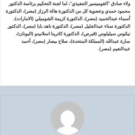
ولاء صادق “القوميسير التنفيذي”، اما لجنة التحكيم برئاسة الدكتور
محمود حمدي وعضوية كل من الدكتورة هالة الرزاز (مصر)، الدكتورة
أسماء عبدالحميد (مصر)، الدكتورة كريمة الشوميلي (الامارات)،
الدكتورة سناء عبدالجليل (مصر)، الدكتورة ناهد بابا (مصر)، الدكتور
نيكوس سيليلوس (قبرص)، الدكتورة كاترينا اسلانيدو (اليونان)،
سارة عبدالله (المملكة المتحدة)، صلاح بيصار (مصر)، أحمد
عبدالنعيم (مصر).