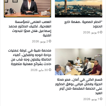
ح
ب
.
ر
.
و
و
ت
6
“الحفر المصرية ..مهمة خارج
العصب العلمى للمؤسسة
و
الحدود
العلاجية.. تكليف الدكتور محمد
ع
ك
إسماعيل هلال مديرًا للبحوث
ر
و
6 يونيو، 2026
الفنية
و
ل
ض
ت
2 يونيو، 2026
|
ع
ملحمة طبية في غرفة عمليات
أ
ا
جراحة الوجه والفكين.. أطباء
ب
و
الخانكة ينقذون وجه شاب من
ر
ن
حادث بشرائح معدنية متطورة
ز
م
30 مايو، 2026
ه
ع
ا
ا
قسم الكلى في أمان.. مدير صحة
«
ت
الجيزة يطمئن مرضى بولاق الدكرور
ه
ح
على الخدمة المقدمة خلال أيام
ا
ا
العيد
م
د
1 يونيو، 2026
ل
ا
ت
ل