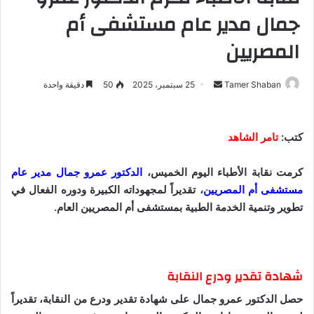
جمال مدير عام مستشفى أم
المصريين
Tamer Shaban
أ
25 سبتمبر، 2025
50
دقيقة واحدة
ر
س
ل
كتب:
تامر الشاهد
ب
ر
كرمت نقابة الأطباء اليوم الخميس،
الدكتور عمرو جمال مدير عام
ي
مستشفى أم المصريين
، تقديراً لمجهوداته الكبيرة ودوره الفعال في
د
تطوير وتنمية الخدمة الطبية بمستشفى أم المصريين العام.
ا
إ
ل
ك
شهادة تقدير ودرع النقابة
ت
حصل الدكتور عمرو جمال على شهادة تقدير ودرع من النقابة، تقديراً
ر