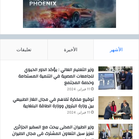
ة
ط
ر
ف
ي
ة
ل
الأشهر
الأخيرة
تعليقات
م
ر
ي
وزير التعليم العالي : يؤكد الدور الحيوي
ض
للجامعات المصرية في التنمية المستدامة
ي
وخدمة المجتمع
ب
11 فبراير، 2024
ل
غ
توقيع مذكرة تفاهم في مجال الغاز الطبيعي
7
بين وزارة البترول ووزارة الطاقة البلغارية
0
11 فبراير، 2024
ع
ا
وزير الطيران المدنى يبحث مع السفير الجزائرى
مً
تعزيز سبل التعاون المشترك فى مجال الطيران
ا