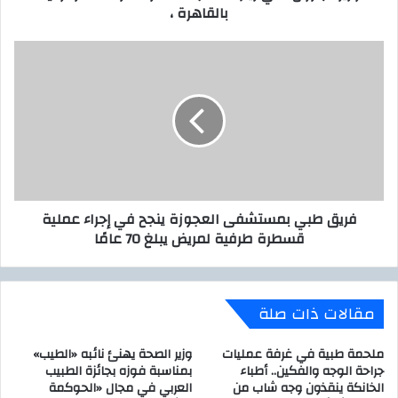
بالقاهرة ،
ن
ل
ي
:
ف
ف
ي
ر
ز
ي
ي
ق
ا
ط
ر
ب
ة
ي
م
ب
ف
م
فريق طبي بمستشفى العجوزة ينجح في إجراء عملية
ا
س
قسطرة طرفية لمريض يبلغ 70 عامًا
ج
ت
ئ
ش
ة
ف
ل
ى
مقالات ذات صلة
م
ا
ق
ل
ر
ع
ملحمة طبية في غرفة عمليات
وزير الصحة يهنئ نائبه «الطيب»
ا
ج
جراحة الوجه والفكين.. أطباء
بمناسبة فوزه بجائزة الطبيب
ل
الخانكة ينقذون وجه شاب من
العربي في مجال «الحوكمة
و