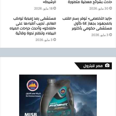
حادث بشرائح معدنية متطورة
الرشيدة»
ش
ز
ر
ة
30 مايو، 2026
18 مايو، 2026
ك
ي
«زايد التخصصى» توفر رسم القلب
مستشفى رمد إمبابة تواكب
ة
ن
بالمجهود بجهاز GE كأول
العالم.. تدريب أطباءها على
ا
ج
مستشفى حكومي بأكتوبر
«الفاكو» وأحدث جراحات المياه
ل
ح
البيضاء وتنظم ندوة وقائية
ف
ف
3 مايو، 2026
ر
ي
3 مايو، 2026
ع
إ
و
ج
ن
ر
ي
ا
مصر للبترول
ة
ء
ب
ع
ا
م
ل
ل
ق
ي
ا
ة
ه
ق
ر
س
ة
ط
،
ر