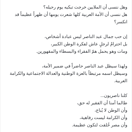
وهل ننسى أن الملايين خرجت تبكيه يوم رحيله؟
هل ننسى أن الأمة العربية كلها شعرت يومها أن ظهراً عظيماً قد
انكسر؟
إن حب جمال عبد الناصر ليس عبادة أشخاص،
بل احترامٌ لرجلٍ عاش لفكرة الوطن الكبير،
ومات وهو يحمل همّ الفقراء والبسطاء والمقهورين.
ولهذا سيظل عبد الناصر حاضراً في ضمير الأمة،
وسيظل اسمه مرتبطاً بالعزة الوطنية والعدالة الاجتماعية والكرامة
العربية.
كلنا ناصريون…
طالما آمنا أن الفقير له حق،
وأن الوطن لا يُباع،
وأن الكرامة ليست رفاهية،
وأن مصر خُلقت لتكون عظيمة.