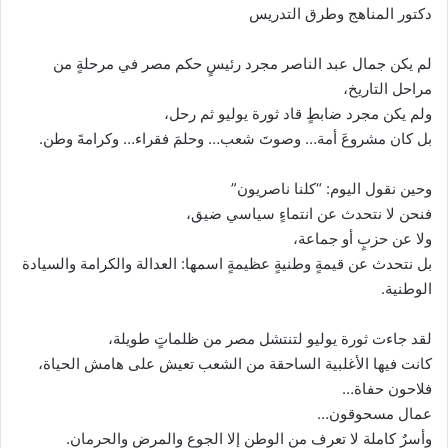
ا
دكتور المناهج وطرق التدريس
لم يكن جمال عبد الناصر مجرد رئيسٍ حكم مصر في مرحلةٍ من
مراحل التاريخ،
ولم يكن مجرد ضابطٍ قاد ثورة يوليو ثم رحل،
بل كان مشروعَ أمة… وصوتَ شعب… وحلمَ فقراء… وكرامةَ وطن.
وحين نقول اليوم: “كلنا ناصريون”
فنحن لا نتحدث عن انتماءٍ سياسي ضيق،
ولا عن حزبٍ أو جماعة،
بل نتحدث عن قيمةٍ وطنيةٍ عظيمةٍ اسمها: العدالة والكرامة والسيادة
الوطنية.
لقد جاءت ثورة يوليو لتنتشل مصر من ظلماتٍ طويلة،
كانت فيها الأغلبية الساحقة من الشعب تعيش على هامش الحياة،
فلاحون حفاة…
عمال مسحوقون…
وأسرٌ كاملة لا تعرف من الوطن إلا الجوع والمرض والحرمان.