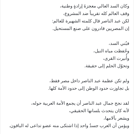
وكان السد العالي معجزةَ إرادةٍ وطنية،
وقف العالم كله تقريباً ضد المشروع،
لكن عبد الناصر قال كلمته الشهيرة للعالم:
إن المصريين قادرون على صنع المستحيل.
فبُني السد،
وحُفظت مياه النيل،
وأُنيرت القرى،
وتحوّل الحلم إلى حقيقة.
ولم تكن عظمة عبد الناصر داخل مصر فقط،
بل تجاوزت حدود الوطن إلى حدود الأمة كلها.
لقد نجح جمال عبد الناصر أن يجمع الأمة العربية حوله،
لأنه كان يتحدث بلسانها الحقيقي،
ويشعر بآلامها،
ويؤمن أن العرب جسدٌ واحد إذا اشتكى منه عضو تداعى له الباقون.