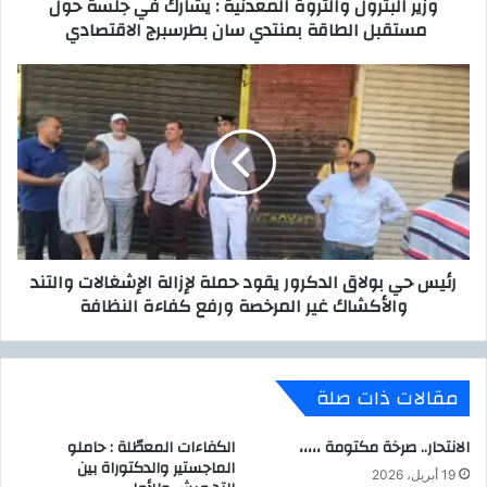
وزير البترول والثروة المعدنية : يشارك في جلسة حول
و
و
مستقبل الطاقة بمنتدي سان بطرسبرج الاقتصادي
ن
ل
ي
و
ا
ر
ل
ئ
ث
ي
ر
س
و
ح
ة
ي
ا
ب
ل
و
م
ل
رئيس حي بولاق الدكرور يقود حملة لإزالة الإشغالات والتند
ع
ا
والأكشاك غير المرخصة ورفع كفاءة النظافة
د
ق
ن
ا
ي
ل
ة
د
مقالات ذات صلة
:
ك
ي
ر
ش
و
الانتحار.. صرخة مكتومة ،،،،،
الكفاءات المعطّلة : حاملو
ا
ر
الماجستير والدكتوراة بين
19 أبريل، 2026
ر
ي