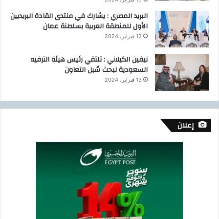
ت
ر
ص
خ
البريد المصري : يشارك في منتدى القادة البريديين
ا
ص
الأول للمنطقة العربية بسلطنة عمان
د
ة
12 فبراير، 2024
ي
و
ر
نيفين الكيلاني : تلتقي رئيس هيئة الترفيه
ف
السعودية لبحث سُبل التعاون
ع
13 فبراير، 2024
ك
ف
ا
ء
إعلان
ة
ا
ل
ن
ظ
ا
ف
ة