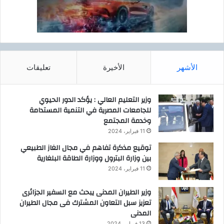
ة
ت
ب
و
م
ا
ن
ل
ت
ت
د
ن
الأشهر
الأخيرة
تعليقات
ي
د
س
و
ا
ا
وزير التعليم العالي : يؤكد الدور الحيوي
ن
ل
للجامعات المصرية في التنمية المستدامة
ب
أ
وخدمة المجتمع
ط
ك
ر
11 فبراير، 2024
ش
س
ا
توقيع مذكرة تفاهم في مجال الغاز الطبيعي
ب
ك
بين وزارة البترول ووزارة الطاقة البلغارية
ر
غ
11 فبراير، 2024
ج
ي
ا
ر
وزير الطيران المدنى يبحث مع السفير الجزائرى
ل
ا
تعزيز سبل التعاون المشترك فى مجال الطيران
ا
ل
المدنى
ق
م
13 فبراير، 2024