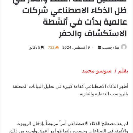
ظل الذكاء الاصطناعي شركات
عالمية بدأت في أنشطة
الاستكشاف والحفر
هناء حسيب
أ
9 أغسطس، 2024
722
5 دقائق
ر
س
ل
بقلم / سوسو محمد
ب
ر
أظهر الذكاء الاصطناعي كفاءة كبيرة في تحليل البيانات المتعلقة
ي
بالرواسب النفطية والغازية
د
ا
إ
ل
لم يعد مصطلح الذكاء الاصطناعي أمراً مرتبطاً بإدخال الروبوت
ك
والأتمتة في الصناعات وحسب، وإنما هو أمر أعمق وأوسع من ذلك.
ت