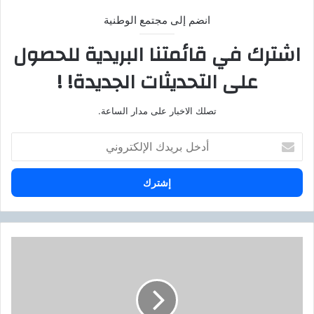
انضم إلى مجتمع الوطنية
اشترك في قائمتنا البريدية للحصول
على التحديثات الجديدة! !
تصلك الاخبار على مدار الساعة.
أ
د
خ
ل
ب
ر
ي
د
و
ك
ز
ا
ي
ل
ر
إ
ا