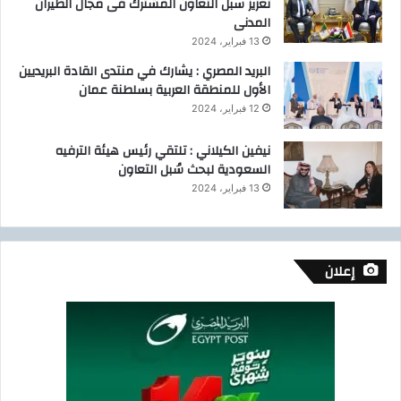
تعزيز سبل التعاون المشترك فى مجال الطيران
ن
ل
المدنى
"
ف
ب
13 فبراير، 2024
ا
ـ
ت
البريد المصري : يشارك في منتدى القادة البريديين
1
«
الأول للمنطقة العربية بسلطنة عمان
5
ا
12 فبراير، 2024
م
ل
د
ح
نيفين الكيلاني : تلتقي رئيس هيئة الترفيه
ي
ف
السعودية لبحث سُبل التعاون
ن
ر
13 فبراير، 2024
ة
ي
ج
ة
د
»
ي
إعلان
د
ة