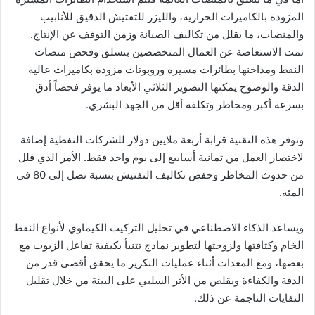
المزودة بالكاميرات الحرارية، والليزر للتفتيش الدقيق للأنابيب
والمنصات، ما يقلل من تكاليف الصيانة وزمن التوقف عن الإنتاج.
تمت الاستعاضة عن العمال المتخصصين بتسلق وفحص منصات
النفط ومداخنها بطائرات مسيرة وروبوتات مزودة بكاميرات عالية
الدقة والوضوح يمكنها التصوير الثلاثي الأبعاد ما يوفر فحصاً أدق
بسرعة أكبر ومخاطر وتكلفة أقل من الجهد البشري.
وتوفر هذه التقنية قرابة أربعة ملايين دولار للشركات النفطية إضافة
لاختصار العمل من ثمانية أسابيع إلى يوم واحد فقط. الأمر الذي قلل
من حدوث المخاطر وخفض تكاليف التفتيش بنسبة تصل إلى 80 في
المئة.
ويساعد الذكاء الاصطناعي في تحليل التركيب الكيماوي لأنواع النفط
الخام وكثافتها ولزوجتها لتطوير نماذج تتنبأ بكيفية تفاعل الزيوت مع
بعضها، ومع المعدات أثناء عمليات التكرير ما يحقق أقصى قدر من
الدقة والكفاءة ويقلص من الأثر السلبي على البيئة من خلال تقليل
النفايات الناجمة عن ذلك.