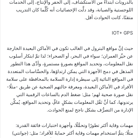
بالدرونات ابتداءً من الاستكشاف، إلى الحفر والإنتاج، إلى الخدمات
اللوجستية والصيانة، وقد دلَّت الإحصائيات أنه كُلَّما كان التدريب
متقنًا، كانت الحوادث أقل.
IOT+ GPS
حيث إنَّ مواقع البترول في الغالب تكون في الأماكن البعيدة الخارجة
عن حيِّز العمران؛ سواء في البحر، أو الصحراء؛ لذا تمَّ ابتكار أسلوب
نقل المعلومات، وتحديد المواقع بصورةٍ مستمرةٍ، وأدَّى هذا التطور
المذهل في دمج الأجهزة التي يمكن ارتداؤها، والحسَّاسات المتعددة
في المواقع النائية إلى سيطرة إدارة السلامة بالمحافظة على سلامة
الأفراد في الأماكن البعيدة، ومعرفة حالتهم الصحية عن طريق -مثلًا-
نقل صورة صحية لهم؛ مثل: ضغط الدم بالساعات الرقمية التي
يرتدونها، كما أنَّ نَقْل المعلومات بشكلٍ عامٍّ، وتحديد المواقع، يُمكِّن
الإدارة من التصرُّف بشكل ناجح لمنع الحوادث.
مهمات وقاية أكثر تطورًا وتحمُّلًا، وأجهزة اختبارات فائقة القدرة:
مثلًا: يتمُّ استخدام مهمات وقاية أكثر حمايةً للأفراد؛ مثل: (جوانتي)