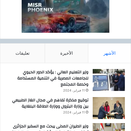
ل
ك
ط
ب
ر
ر
ح
ة
ا
ل
ل
ر
ر
ف
ا
ع
ب
الأشهر
الأخيرة
تعليقات
و
ع
إ
ل
ز
وزير التعليم العالي : يؤكد الدور الحيوي
ب
ا
للجامعات المصرية في التنمية المستدامة
ر
ل
وخدمة المجتمع
ن
ة
ا
ك
11 فبراير، 2024
م
ا
توقيع مذكرة تفاهم في مجال الغاز الطبيعي
ج
ف
بين وزارة البترول ووزارة الطاقة البلغارية
"
ة
11 فبراير، 2024
م
م
س
خ
وزير الطيران المدنى يبحث مع السفير الجزائرى
ك
ا