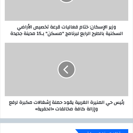
ل
ل
ك
إ
ت
س
ر
ك
وزير الإسكان: ختام فعاليات قرعة تخصيص الأراضي
و
ا
السكنية بالطرح الرابع لبرنامج "مسكن" بـ15 مدينة جديدة
ن
ن
ي
:
خ
ر
ت
ئ
ا
ي
م
س
ف
ح
ع
ي
ا
ا
ل
ل
ي
م
رئيس حي المنيرة الغربية يقود حملة إشغالات مكبرة لرفع
ا
ن
وإزالة كافة مخالفات «الحفرية»
ت
ي
ق
ر
ر
ة
ع
ا
ة
ل