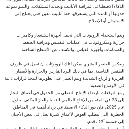
الذكاء الاصطناعي لمراقبة الأنابيب وتحديد المشكلات، والتنبؤ بموعد
حدوثها أو المدة التي يستغرقها خط أنابيب معين حتى يحتاج إلى
الاستبدال أو الإصلاح.
ويتم استخدام الروبوتات التي تحمل أجهزة استشعار وكاميرات
حرارية وميكروفونات في عمليات التفتيش ومراقبة الضغط
والصمامات وأجهزة القياس، والكشف عن الأسطح الساخنة.
وبعكس العنصر البشري يمكن لتلك الروبوتات أن تعمل في ظروف
الطقس القاسية، بما في ذلك البرد القارس والحرارة والأمطار
الغزيرة والرياح الشديدة ويتم العمل على تطويرها لتتخذ قرارات ذاتية
في الأوضاع الصعبة.
ومع التوقعات بارتفاع الإنتاج النفطي من الحقول في أعماق البحار
إلى 28 في المئة من الإنتاج العالمي للنفط والغاز المكثف بحلول
عام 2025، فإن دور الذكاء الاصطناعي يزداد أهمية في المناطق
الخطرة، التي تتطلب الغوص لأعماق كبيرة تصل في بعض الأحيان
إلى خمسة آلاف قدم.
أما في ما يتعلق بالمنصات العائمة فيتم استخدام الطائرات المسيرة