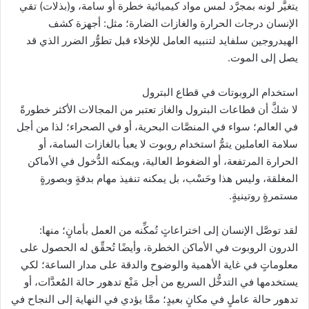
يتغيَّر لونه بمجرَّد لمس مواد كيميائية خطرة أو سامة، و(بذلات) تقي
الإنسان درجات الحرارة والغازات الضارة؛ مثل: أجهزة كشف
الهيدروجين سلفايد لتنبيه العامل للإخلاء قبل تطوُّر الضرر الذي قد
يصل إلى الموت.
استخدام الروبوتات في قطاع البترول
لا شكَّ أن قطاعات البترول والغاز تعتبر من المجالات الأكثر خطورةً
في العالم؛ سواء في المنصَّات البحرية، أو في الصحراء؛ لذا من أجل
سلامة العاملين يتمُّ استخدام روبوت لا يعبأ بالغازات السامة، أو
الحرارة المرتفعة، أو الضغوط العالية، ويمكنه الدُّخول في الأماكن
المغلقة، وليس هذا وحَسْب، بل يمكنه تنفيذ مهام بدقةٍ وبصورةٍ
مستمرةٍ روتينيةٍ.
لقد توصَّل الإنسان إلى اختراعاتٍ تُمكِّنه من العمل بأمانٍ؛ منها:
الدرون الروبوت في الأماكن الخطرة، وأيضًا تُحقِّق له الحصول على
معلوماتٍ في غاية الأهمية والوضوح والدقة على مدار الساعة؛ لكي
يستخدمها في التدخُّل السريع من أجل مَنْع تدهور حالة المُعدَّات، أو
تدهور حالة عاملٍ في مكانٍ بعيدٍ؛ ممَّا يؤدي في النهاية إلى النجاح في