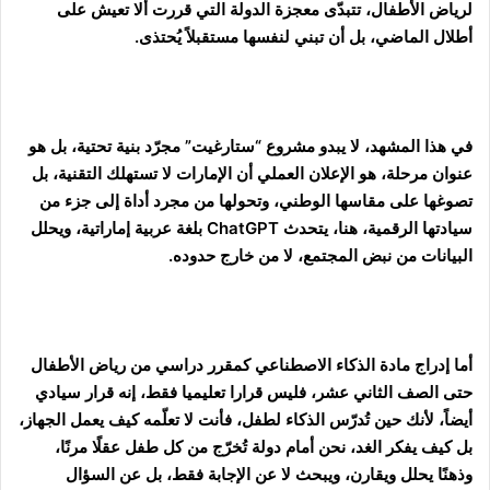
لرياض الأطفال، تتبدّى معجزة الدولة التي قررت ألا تعيش على
ي
أطلال الماضي، بل أن تبني لنفسها مستقبلاً يُحتذى.
ا
في هذا المشهد، لا يبدو مشروع “ستارغيت” مجرّد بنية تحتية، بل هو
عنوان مرحلة، هو الإعلان العملي أن الإمارات لا تستهلك التقنية، بل
تصوغها على مقاسها الوطني، وتحولها من مجرد أداة إلى جزء من
سيادتها الرقمية، هنا، يتحدث ChatGPT بلغة عربية إماراتية، ويحلل
البيانات من نبض المجتمع، لا من خارج حدوده.
أما إدراج مادة الذكاء الاصطناعي كمقرر دراسي من رياض الأطفال
حتى الصف الثاني عشر، فليس قرارا تعليميا فقط، إنه قرار سيادي
أيضاً، لأنك حين تُدرّس الذكاء لطفل، فأنت لا تعلّمه كيف يعمل الجهاز،
بل كيف يفكر الغد، نحن أمام دولة تُخرّج من كل طفل عقلًا مرنًا،
وذهنًا يحلل ويقارن، ويبحث لا عن الإجابة فقط، بل عن السؤال