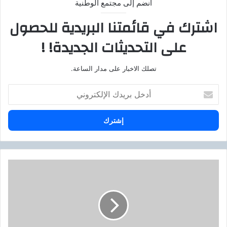
انضم إلى مجتمع الوطنية
اشترك في قائمتنا البريدية للحصول
على التحديثات الجديدة! !
تصلك الاخبار على مدار الساعة.
أ
د
خ
ل
ب
ر
ي
د
و
ك
ز
ا
ي
ل
ر
إ
ا
ل
ل