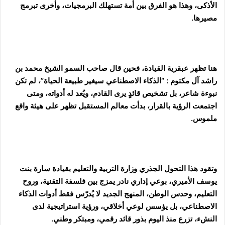
الأذكى، وهذا هو الفرق بين أمة تستهلك البرمجيات، وأخرى تبرمج
مصيرها.
هنا تظهر عبقرية القيادة، فحين قال صاحب السمو الشيخ محمد بن
راشد آل مكتوم : “الذكاء الاصطناعي سيغير طبيعة الحياة”، لم تكن
نبوءة شاعر، بل تشخيص قائدٍ يرى القادم، ويُعد له أدواته، ومتى
اجتمعت الرؤية بالقرار، بدأت معالم المستقبل تظهر على هيئة واقع
ملموس.
وتقود هذا التحول الجذري وزارة التربية والتعليم بقيادة سارة بنت
يوسف الأميري، بوعي إداري نادر يمزج بين فلسفة التقنية، وروح
التعليم، وحدس الوطن، المنهج الجديد لا يُدرّس فقط أدوات الذكاء
الاصطناعي، بل يؤسس لوعي أخلاقي، ورؤية استراتيجية لدى
النشء، تزرع منذ اليوم بذور قائد رقمي، ومبتكر وطني.