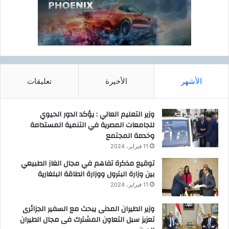
ع
ة
م
ب
ا
ق
ل
ي
ت
م
س
ة
ل
3
ي
الأشهر
الأخيرة
تعليقات
9
م
5
ا
م
وزير التعليم العالي : يؤكد الدور الحيوي
ل
ل
للجامعات المصرية في التنمية المستدامة
ق
ي
وخدمة المجتمع
م
و
ح
ن
11 فبراير، 2024
ف
ج
توقيع مذكرة تفاهم في مجال الغاز الطبيعي
ي
ن
بين وزارة البترول ووزارة الطاقة البلغارية
ش
ي
11 فبراير، 2024
و
ه
ن
ل
وزير الطيران المدنى يبحث مع السفير الجزائرى
ا
ص
تعزيز سبل التعاون المشترك فى مجال الطيران
ل
ا