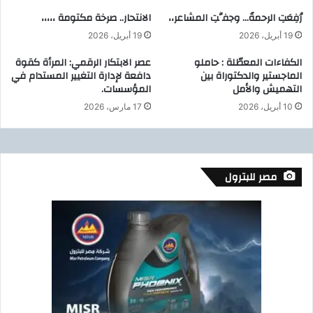
س
ر
رُفِعَتِ الرحمةُ… وجفَّتِ المشاعر،،
الانتحار.. صرخة مكتومة ،،،،،
ا
ي
19 أبريل، 2026
19 أبريل، 2026
ل
ي
ب
م
الكفاءات المعطّلة : حاملو
عصر الابتكار الرقمي: المرأة كقوة
ن
و
الماجستير والدكتوراة بين
دافعة لإدارة التغيير المستدام في
ك
التهميش والأمل
المؤسسات.
ل
ا
ش
10 أبريل، 2026
17 مارس، 2026
ل
ر
ز
ا
ر
ء
ا
2
ع
مصر للبترول
0
ي
0
ي
0
ت
ر
ا
أ
ب
س
ع
م
و
ا
ن
ش
أ
ي