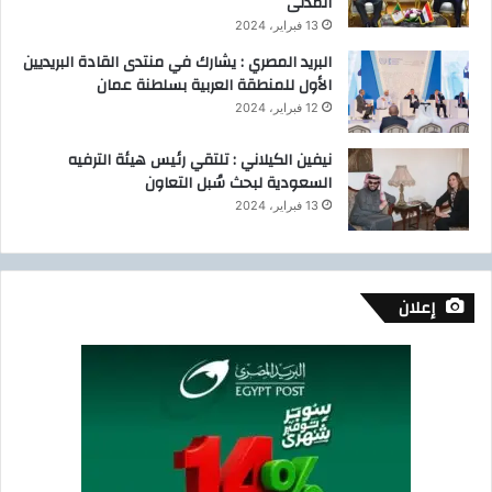
المدنى
ب
ل
ن
13 فبراير، 2024
ح
ك
1
البريد المصري : يشارك في منتدى القادة البريديين
ب
8
الأول للمنطقة العربية بسلطنة عمان
ا
8
12 فبراير، 2024
ل
م
ش
ن
نيفين الكيلاني : تلتقي رئيس هيئة الترفيه
ر
ص
السعودية لبحث سُبل التعاون
ق
غ
13 فبراير، 2024
ي
ا
ة
ر
ا
ل
إعلان
م
ر
ب
ي
ن
ب
ا
ل
ش