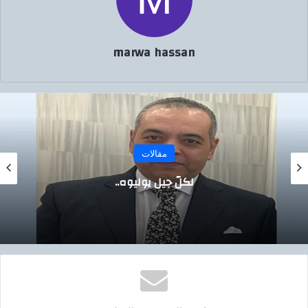
marwa hassan
مقالات
لكلّ جيلٍ يوليوه..