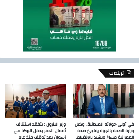
ر
ق
ي
ة
تريندات
في أولى جولاته الميدانية.. وكيل
وزير البترول : يتفقد استئناف
وزارة الصحة بالجيزة يفاجئ صحة
أعمال الحفر بحقل البركة في
العمرانية مساءً ويشيد بالانضباط
أسوان بعد توقف منذ عام