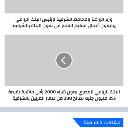
ك
ز
ت
ر
ر
ا
وزير الزراعة ومحافظ الشرقية ورئيس البنك الزراعي
و
ع
يتابعون أعمال تسليم القمح في شون البنك بالشرقية
ن
ة
ي
و
م
ا
ح
ل
ا
ب
ف
ن
ظ
ك
ا
ا
ل
ل
ش
ز
ر
ر
البنك الزراعي المصري يمول شراء 2000 رأس ماشية بقيمة
ق
ا
395 مليون جنيه لصالح 188 من صغار المربين بالشرقية
ي
ع
ة
ي
و
ا
ر
ل
مقالات ذات صلة
ئ
م
ي
ص