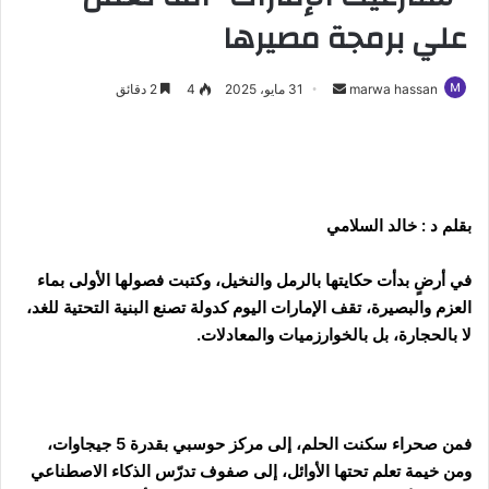
علي برمجة مصيرها
marwa hassan
أ
31 مايو، 2025
4
2 دقائق
ر
س
ل
ب
ر
بقلم د : خالد السلامي
ي
د
في أرضٍ بدأت حكايتها بالرمل والنخيل، وكتبت فصولها الأولى بماء
ا
العزم والبصيرة، تقف الإمارات اليوم كدولة تصنع البنية التحتية للغد،
إ
لا بالحجارة، بل بالخوارزميات والمعادلات.
ل
ك
ت
ر
فمن صحراء سكنت الحلم، إلى مركز حوسبي بقدرة 5 جيجاوات،
و
ومن خيمة تعلم تحتها الأوائل، إلى صفوف تدرّس الذكاء الاصطناعي
ن