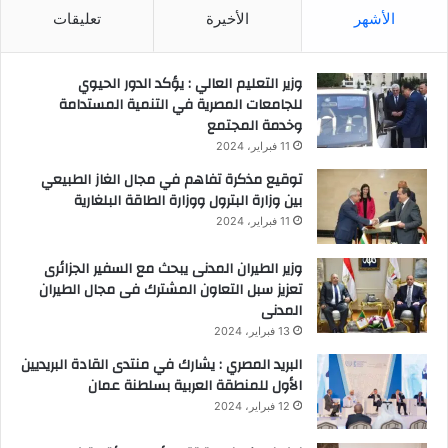
ة
5
الأشهر
الأخيرة
تعليقات
و
2
ت
ش
د
ر
وزير التعليم العالي : يؤكد الدور الحيوي
ع
ك
للجامعات المصرية في التنمية المستدامة
م
ة
وخدمة المجتمع
ا
ع
11 فبراير، 2024
ل
ل
م
ى
توقيع مذكرة تفاهم في مجال الغاز الطبيعي
س
م
بين وزارة البترول ووزارة الطاقة البلغارية
ت
س
11 فبراير، 2024
ق
ت
ب
و
وزير الطيران المدنى يبحث مع السفير الجزائرى
ل
ى
تعزيز سبل التعاون المشترك فى مجال الطيران
ا
المدنى
ل
13 فبراير، 2024
ج
البريد المصري : يشارك في منتدى القادة البريديين
م
الأول للمنطقة العربية بسلطنة عمان
ه
و
12 فبراير، 2024
ر
ي