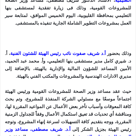
التعليمية
، الأستاذ الدكتور شريف مصطفى، مساعد وزير الصحة
ك
للمشروعات القومية، وذلك فى زيارة تفقدية لمستشفى بنها
ت
التعليمي بمحافظة القليوبية، اليوم الخميس الموافق، لمتابعة سير
ر
العمل بمشروعات التطوير الشاملة الجارية تنفيذه بالمستشفى.
و
ن
ي
ا
وذلك بحضور
أ.د شريف صفوت نائب رئيس الهيئة للشئون الفنية
، أ.
د. شيري كامل مدير مستشفى بنها التعليمي، وأ. محمد عبد الحميد،
الأمين المساعد للشؤون المالية والإدارية بالهيئة، بالإضافة إلى
مديري الادارات الهندسية والمشروعات والمكتب الفني بالهيئة.
حيث عقد مساعد وزير الصحة للمشروعات القومية ورئيس الهيئة
اجتماعاً موسعًا مع مسئولي الشركة المنفذة للمشروع، وتم بحث
كافة المعوقات وأسباب تأخر بعض الأعمال عن المواعيد المقررة لها،
ومناقشة أي تحديات قد تعيق استكمال الأعمال وفقاً للجداول الزمنية
المقررة، ووجه بتقديم كافة التسهيلات لسرعة إنهاء المشروع، وتوجه
رئيس الهيئة بجزيل الشكر إلى
أ.د. شريف مصطفى، مساعد وزير