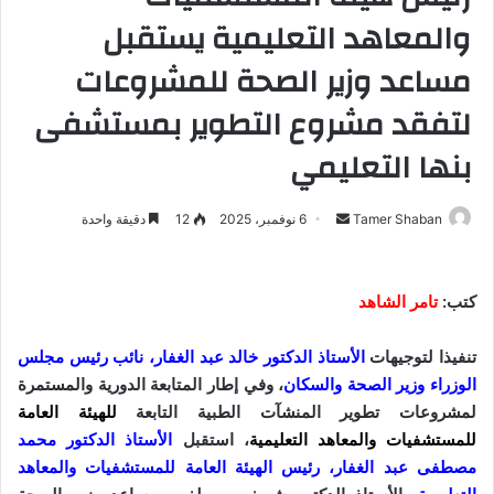
والمعاهد التعليمية يستقبل
مساعد وزير الصحة للمشروعات
لتفقد مشروع التطوير بمستشفى
بنها التعليمي
Tamer Shaban
أ
6 نوفمبر، 2025
12
دقيقة واحدة
ر
س
ل
كتب:
تامر الشاهد
ب
ر
تنفيذا لتوجيهات
الأستاذ الدكتور خالد عبد الغفار، نائب رئيس مجلس
ي
الوزراء وزير الصحة والسكان
، وفي إطار المتابعة الدورية والمستمرة
د
لمشروعات تطوير المنشآت الطبية التابعة
للهيئة العامة
ا
للمستشفيات والمعاهد التعليمية
، استقبل
الأستاذ الدكتور محمد
إ
مصطفى عبد الغفار، رئيس الهيئة العامة للمستشفيات والمعاهد
ل