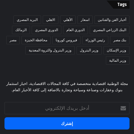
Tags
أخبار الفن والفنانين
اسعار
الأهلي
الاهلي
البريد المصري
البنك الزراعي المصري
الدوري العام
الدوري المصري
الزمالك
بنك مصر
رئيس الوزراء
فيروس كورونا
محافظة الجيزة
مصر
وزير الإسكان
وزير البترول
وزير البترول والثروة المعدنية
وزير المالية
مجلة الوطنية اقتصادية متخصصة في كافة المجالات الاقتصادية، اخبار استثمار
بنوك وعقارات وصناعة وسياحة وتجارة بالاضافة إلى كافة الأخبار العام.
أدخل
بريدك
الإلكتروني