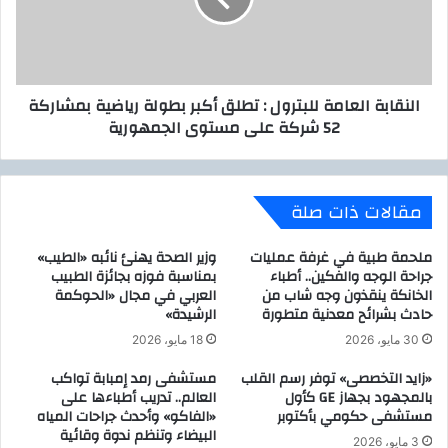
د
ب
ل
ة
ق
ا
ا
ل
النقابة العامة للبترول : تطلق أكبر بطولة رياضية بمشاركة
ئ
ع
52 شركة على مستوى الجمهورية
ه
ا
ب
م
ا
ة
ل
ل
مقالات ذات صلة
س
ل
ف
ب
ي
ت
ملحمة طبية في غرفة عمليات
وزير الصحة يهنئ نائبه «الطيب»
ر
ر
جراحة الوجه والفكين.. أطباء
بمناسبة فوزه بجائزة الطبيب
ا
الخانكة ينقذون وجه شاب من
العربي في مجال «الحوكمة
و
حادث بشرائح معدنية متطورة
الرشيدة»
ل
ل
ت
:
30 مايو، 2026
18 مايو، 2026
ر
ت
«زايد التخصصى» توفر رسم القلب
مستشفى رمد إمبابة تواكب
ك
ط
بالمجهود بجهاز GE كأول
العالم.. تدريب أطباءها على
ي
ل
مستشفى حكومي بأكتوبر
«الفاكو» وأحدث جراحات المياه
:
ق
البيضاء وتنظم ندوة وقائية
و
أ
3 مايو، 2026