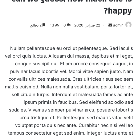
happy?
أرسل
admin
22 فبراير، 2020
0
13
2 دقائق
بريدا
إلكترونيا
Nullam pellentesque eu orci ut pellentesque. Sed iaculis
vel orci quis luctus. Aliquam dui massa, dapibus et mi eget,
congue suscipit dui. Etiam ornare consequat augue, in
pulvinar lacus lobortis vel. Morbi vitae sapien justo. Nam
convallis ultrices malesuada. Cras ultricies risus sed sem
mattis euismod. Nulla non nulla vestibulum, porta tortor et,
sollicitudin turpis. Interdum et malesuada fames ac ante
ipsum primis in faucibus. Sed eleifend ac odio sed
sodales. Vivamus semper pulvinar arcu, posuere lobortis
arcu tristique et. Pellentesque sed mauris vitae velit
volutpat porta quis nec ante. Curabitur nec nisi vel leo
tempus consectetur eget sed enim. Integer luctus ante et