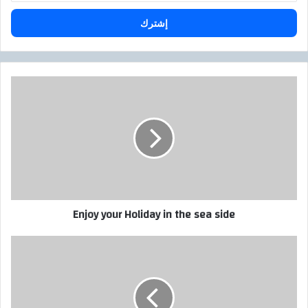
الإلكتروني
Enjoy
your
Holiday
in
the
sea
side
Enjoy your Holiday in the sea side
When
sunrise
and
the
day