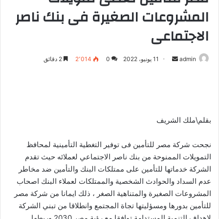
المشروعات الصغيرة فى بنك ناصر
الاجتماعى
admin
أ
11 يونيو، 2022
0
2٬014
2 دقائق
ر
س
ل
ب
ر
بقلم\ملك الشريف
ي
د
نجحت شركة مصر للتأمين فى توفير التغطية التأمينية لمحافظ
ا
التمويلات الممنوحة من بنك ناصر الاجتماعي لعملائه حيث تقدم
إ
الشركة خدماتها للتأمين على ممتلكات البنك والتأمين ضد مخاطر
ل
عدم السداد والحوادث الشخصية والممتلكات لعملاء البنك اصحاب
ك
المشروعات الصغيرة والمتناهية الصغر ، ذلك ايمانا من شركة مصر
ت
للتأمين بدورها ومسؤليتها تجاة المجتمع وانطلاقا من تبني الشركة
ر
لاهداف التنمية المستدامة توافقا مع رؤية مصر 2030 وربطها