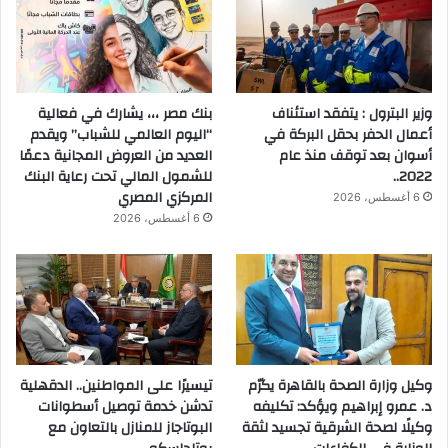
وزير البترول : يتفقد استئناف
بنك مصر ،،، يشارك في فعالية
أعمال الحفر بحقل البركة في
“اليوم العالمي للشباب” ويقدم
أسوان بعد توقف منذ عام
العديد من العروض المجانية دعمًا
2022..
للشمول المالي تحت رعاية البنك
المركزي المصري
6 أغسطس، 2026
6 أغسطس، 2026
وكيل وزارة الصحة بالقاهرة يكرّم
تيسيرًا على المواطنين.. الدقهلية
د. عمرو إبراهيم ويؤكد: تكليفه
تدشن خدمة توصيل أسطوانات
وكيلًا لصحة الشرقية تجسيد لثقة
البوتاجاز للمنازل بالتعاون مع