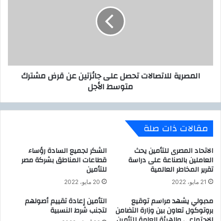
س
م
ت
ص
خ
ر
ر
ي
ا
ة
ج
ل
ا
ل
المصرية للاتصالات تحصل على جائزتين عن قرض مشترك
ل
ا
متوسط الأجل
د
ت
ق
ص
ي
ا
ق
ل
مقالات ذات صلة
م
ا
ن
ت
ا
ت
الاتحاد المصرى للتأمين يحث
الشكر لجميع السادة رؤساء
ل
ح
العاملين بالصناعة على دراسة
قطاعات المناطق بشركة مصر
تقرير المخاطر العالمية
للتأمين
ق
ص
م
ل
21 مايو، 2022
20 مايو، 2022
ح
ع
ل
مدبولي يشهد مراسم توقيع
التأمين إعادة تقييم أصولهم
ل
بروتوكول تعاون بين وزارة التضامن
لتجنب شرط النسبية
ص
ى
الاجتماعي والهيئة العامة للتأمين
ن
ج