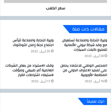
ا
سعر الذهب
ل
س
ي
ن
مقالات ذات صلة
ا
ء
ل
وزيرة التجارة والصناعة تستعرض
وزيرة التجارة والصناعة تترأس
ص
مع وفد شركة ليوني الألمانية
اجتماع لجنة إحلال التوكتوك
لتصنيع كابلات السيارات
ا
20 أبريل، 2022
ل
26 أبريل، 2022
ح
ح
المجلس الوطني للاعتماد يحصل
وقف الاستيراد من بعض الشركات
على تمديد الاعتراف الدولي من
العالمية أمر طبيعي ومؤقت
م
المنظمة الأوروبية
لاستيفاء اشتراطات القرار
ا
ي
19 أبريل، 2022
17 أبريل، 2022
ة
ا
ل
اترك تعليقاً
م
س