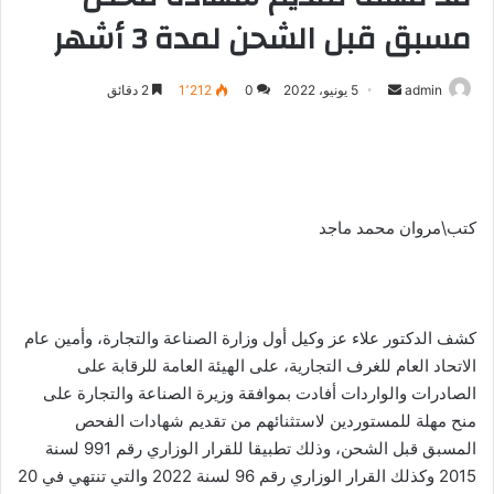
مسبق قبل الشحن لمدة 3 أشهر
admin
أ
5 يونيو، 2022
0
1٬212
2 دقائق
ر
س
ل
ب
ر
كتب\مروان محمد ماجد
ي
د
ا
إ
كشف الدكتور علاء عز وكيل أول وزارة الصناعة والتجارة، وأمين عام
ل
الاتحاد العام للغرف التجارية، على الهيئة العامة للرقابة على
ك
الصادرات والواردات أفادت بموافقة وزيرة الصناعة والتجارة على
ت
منح مهلة للمستوردين لاستثنائهم من تقديم شهادات الفحص
ر
المسبق قبل الشحن، وذلك تطبيقا للقرار الوزاري رقم 991 لسنة
و
2015 وكذلك القرار الوزاري رقم 96 لسنة 2022 والتي تنتهي في 20
ن