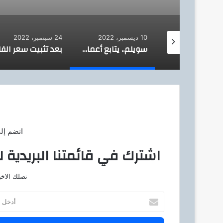
10 ديسمبر، 2022
24 سبتمبر، 2022
سويلم : يتفقد أعمال الحماية القائمة بمصب نهر النيل فرع رشيد (حائط رشيد البحرى) بمحافظة كفر الشيخ
سويلم.. يتابع أعمال التطوير الجارية بواحة سيوة وتحظى بإهتمام القيادة السياسية
انضم إل
اشترك في قائمتنا البريدية ل
تصلك الاخب
أ
د
خ