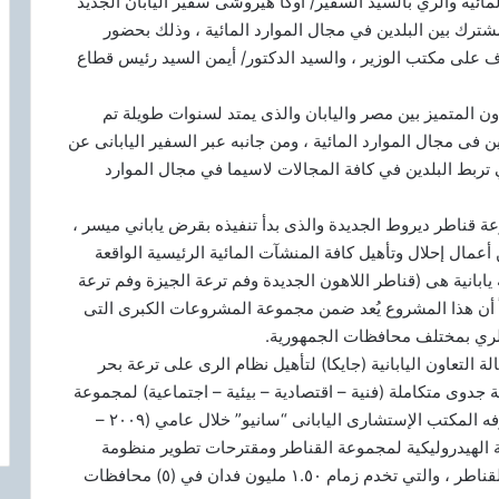
مائية والري بالسيد السفير/ أوكا هيروشى سفير اليابان الجديد
شترك بين البلدين في مجال الموارد المائية ، وذلك بحضور
ف على مكتب الوزير ، والسيد الدكتور/ أيمن السيد رئيس قطاع
ون المتميز بين مصر واليابان والذى يمتد لسنوات طويلة تم
ن فى مجال الموارد المائية ، ومن جانبه عبر السفير اليابانى عن
 تربط البلدين في كافة المجالات لاسيما في مجال الموارد
 قناطر ديروط الجديدة والذى بدأ تنفيذه بقرض ياباني ميسر ،
 أعمال إحلال وتأهيل كافة المنشآت المائية الرئيسية الواقعة
الها إنشاء عدد (٦) قناطر بمنحة يابانية هى (قناطر اللاهون الجديدة وفم ترعة الجيزة وفم ترعة
 أن هذا المشروع يُعد ضمن مجموعة المشروعات الكبرى التى
الري بمختلف محافظات الجمهورية.
التعاون اليابانية (جايكا) لتأهيل نظام الرى على ترعة بحر
 (١٩٩١ -١٩٩٢) ، وإجراء دراسة جدوى متكاملة (فنية – اقتصادية – بيئية – اجتماعية) لمجموعة
قناطر ديروط من خلال منحة من الجانب اليابانى وبمعرفه المكتب الإستشارى اليابانى “سانيو” خلال عامي (٢٠٠٩ –
شائية الهيدروليكية لمجموعة القناطر ومقترحات تطوير منظومة
متكاملة لإدارة المياه بمنطقة الدراسة خلف مجموعة القناطر ، والتي تخدم زمام ١.٥٠ مليون فدان في (٥) محافظات