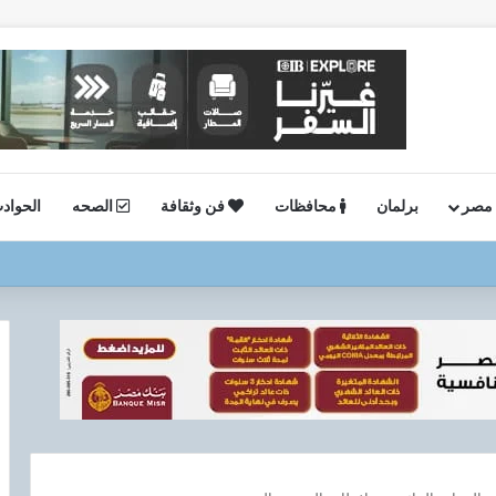
 مصر
برلمان
محافظات
فن وثقافة
الصحه
الحواد
ستئناف أعمال الحفر بحقل البركة في أسوان بعد توقف منذ عام 2022..