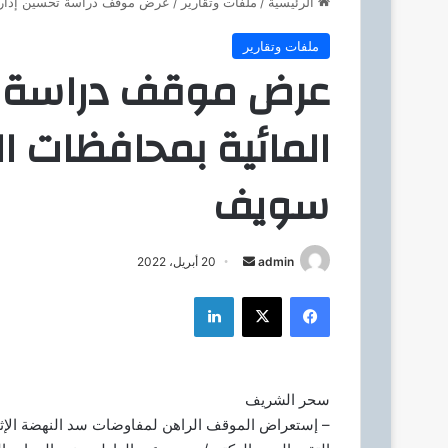
الرئيسية
/
ملفات وتقارير
/
عرض موقف دراسة تحسين إدارة ا
ملفات وتقارير
عرض موقف دراسة تح
المائية بمحافظات ال
سويف
admin
أ
20 أبريل، 2022
ر
فيسبوك
‫X
لينكدإن
س
ل
ب
ر
سحر الشريف
ي
– إستعراض الموقف الراهن لمفاوضات سد النهضة الإثي
د