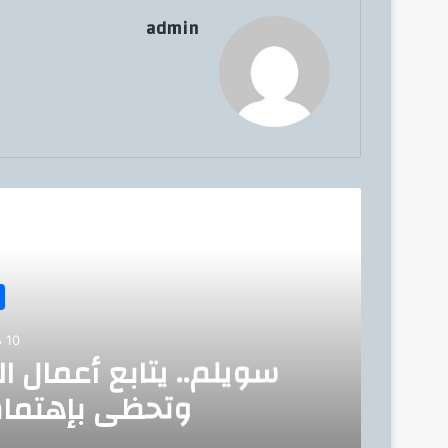
admin
أق
10 ديسمبر، 2022
سويلم.. يتابع أعمال ا
وتحظى بإهتمام