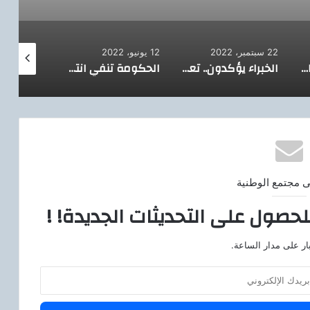
22 سبتمبر، 2022
12 يونيو، 2022
9 يونيو، 2022
بعد تثبيت سعر الفائدة.. هل ينجح المركزي المصري في حل أزمة الاستيراد؟
الخبراء يؤكدون.. تعافى الاقتصاد المصري بشكل ملحوظ
الحكومة تنفي انتشار أنواع بطيخ وخوخ وطماطم مسممة بالأسواق
ى مجتمع الوطنية
لحصول على التحديثات الجديدة! !
ار على مدار الساعة.