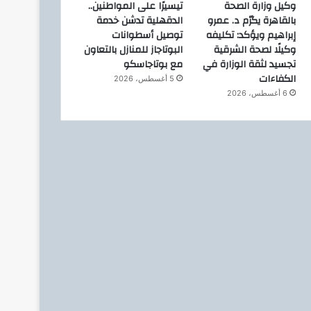
وكيل وزارة الصحة
تيسيرًا على المواطنين..
بالقاهرة يكرّم د. عمرو
الدقهلية تدشن خدمة
إبراهيم ويؤكد: تكليفه
توصيل أسطوانات
وكيلًا لصحة الشرقية
البوتاجاز للمنازل بالتعاون
تجسيد لثقة الوزارة في
مع بوتاجاسكو
الكفاءات
5 أغسطس، 2026
6 أغسطس، 2026
ملفات وتقارير
24 سبتمبر، 2022
بعد تثبيت سعر الفائدة.. هل ينج
في حل أزمة الاستي