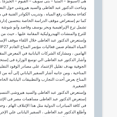
هى (أسيوط – المنيا – بنى سويف – الفيوم – الجيزة) .
وتباحث الدكتور عبد العاطى والسيد هيروشى حول التعاو
كفاءة محطات رفع المياه ، وتدريب الكوادر الفنية في 
كما تم إستعراض موقف الدراسة الخاصة بتحسين إدارة ا
تشمل ترع الإبراهيمية وبحر يوسف وقاصد وأبو شوشة وع
للترع والمنشات الهيدروليكية المقامة عليها ، حيث من ا
وإستعرض الدكتور عبد العاطى خلال اللقاء موقف الإستع
الهامين ، ومشاركة الشركات اليابانية في المعرض الم
وأشار الدكتور عبد العاطى الي توسع الوزارة فى إستخ
الجوفية بهدف تقليل الإعتماد على مصادر الوقود التقلي
المناخية ، ومن جانبه أشار السفير الياباني إلى أنه من 
المناخ بعرض أحدث التجارب والتطبيقات اليابانية الخ
الصغيرة.
وإستعرض الدكتور عبد العاطى والسيد هيروشى التنسيق 
إستعرض الدكتور عبد العاطى مساهمات مصر فى الإئتل
فى كافة المبادرات الدولية مثل هذا الإئتلاف الهام ، وح
وأطلع الدكتور عبد العاطى ، السفير اليابانى علي الإجر