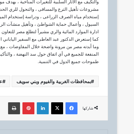
والتكيف مع الآثار السلبية للتغيرات المناخية ، بهدف مو
مشروعات تأهيل الترع والمساقى ، والتحول للري الحد
إستخدام مياه الصرف الزراعى ، ودراسة إستخدام الميا
السيول ، وأعمال حماية الشواطئ ، وتأهيل منشآت الرى
ادارة الموارد المائية والري مشيراً لتطلع مصر للتعاون 
كما إستعرض الدكتور عبد العاطى مع السفير الياباني ا
وما أبدته مصر من مرونة واضحة خلال المفاوضات ، مع 
المنفعة للجميع في أي اتفاق حول سد النهضة ، والتأكي
طموحات جميع الدول في التنمية.
بمحافظات الغربية والفيوم وبني سويف
عر
فيسبوك
‫X
لينكدإن
بينتيريست
طباعة
شاركها