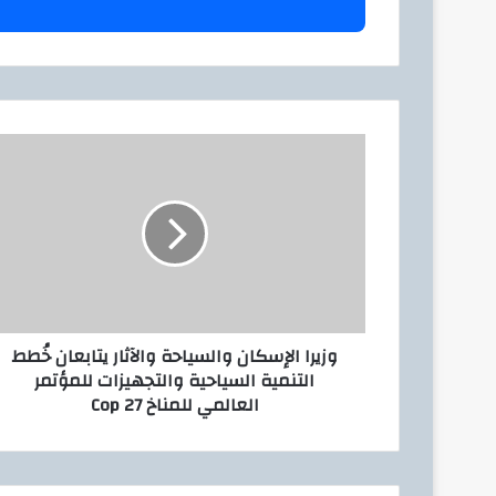
ل
ب
ر
ي
د
ك
و
ا
ز
ل
ي
إ
ر
ل
ا
ك
ا
ت
ل
ر
إ
و
س
ن
وزيرا الإسكان والسياحة والآثار يتابعان خُطط
ك
ي
التنمية السياحية والتجهيزات للمؤتمر
ا
العالمي للمناخ Cop 27
ن
و
ا
ل
س