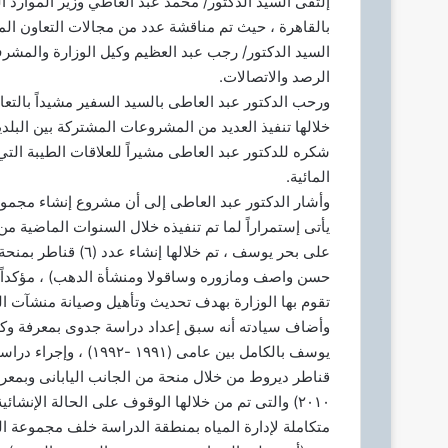
إلتقى السيد الدكتور/ محمد عبد العاطي وزير الموارد ال
ا
بالقاهرة ، حيث تم مناقشة عدد من مجالات التعاون الم
إ
السيد الدكتور/ رجب عبد العظيم وكيل الوزارة والمشر
ل
الرصد والاتصالات.
ك
ورحب الدكتور عبد العاطى بالسيد السفير مشيداً بالتعا
ت
خلالها تنفيذ العديد من المشروعات المشتركة بين البلدي
ر
و
شكره للدكتور عبد العاطى مشيراً للعلاقات الطيبة التي
ن
المائية.
ي
وأشار الدكتور عبد العاطى إلى أن مشروع إنشاء مجموعة
ا
يأتى إستمراراً لما تم تنفيذه خلال السنوات الماضية من
على بحر يوسف ، تم خل
حسن واصف ومازوره وساقولا ومنشأة الدهب) ، مؤكداً
تقوم بها الوزارة بهدف تحديث وتأهيل وصيانة منشآت 
وأضاف سيادته أنه سبق إعداد دراسة جدوى بمعرفة وكالة 
يوسف بالكامل بين عامى
٢٠١٠) والتى تم من خلالها الوقوف على الحالة الإن