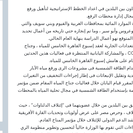
ن بين البلدين في اعداد الخطط الإستراتيجية لتأهيل ورفع
مجال إدارة محطات الرفع.
لموارد المائية بمحافظات الغربية والفيوم وبني سويف والتي
روس وأبو سير ، وما تم إنجازه حتي تاريخه من أعمال تحديد
لمتوقع نهو أعمال الدراسة بنهاية العام الحالي.
دادات الجارية لعقد إسبوع القاهرة الخامس للمياه ، وجناح
المياه المقام ضمن فعاليات مؤتمر المناخ القادم COP27 ، والمشاركة اليابانية المنتظرة فى فعاليات هذين الحدثين
قام على هامش إسبوع القاهرة الخامس للمياه.
دام الطاقة الشمسية فى مشروعات الرى ورفع مياه الآبار
دية وتقليل الإنبعاثات فى إطار إجراءات التخفيف من التغيرات
المقرر قيام اليابان خلال فعاليات جناح المياه المقام ضمن مؤتمر
اصة بإستخدام الطاقة الشمسية في مجال تحلية المياه بالمحطات
بين البلدين من خلال عضويتهما فى “إئتلاف الدلتاوات” ، حيث
اف ، وحرص مصر على عرض أولويات وتحديات القارة الأفريقية
شد الدعم الدولى للإئتلاف خلال مؤتمر المناخ القادم.
اءات التي تقوم بها الوزارة حالياً لتحسين وتطوير منظومة الري