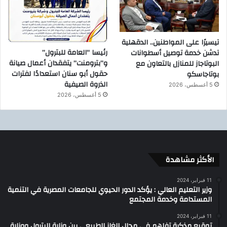
تيسيرًا على المواطنين.. الدقهلية
رئيسا “العامة للبترول”
تدشن خدمة توصيل أسطوانات
و”بترومنت” يتفقدان أعمال صيانة
البوتاجاز للمنازل بالتعاون مع
حقول أبو سنان استعدادًا لفترات
بوتاجاسكو
الذروة الصيفية
5 أغسطس، 2026
5 أغسطس، 2026
الأكثر مشاهدة
11 فبراير، 2024
وزير التعليم العالي : يؤكد الدور الحيوي للجامعات المصرية في التنمية
المستدامة وخدمة المجتمع
11 فبراير، 2024
توقيع مذكرة تفاهم في مجال الغاز الطبيعي بين وزارة البترول ووزارة