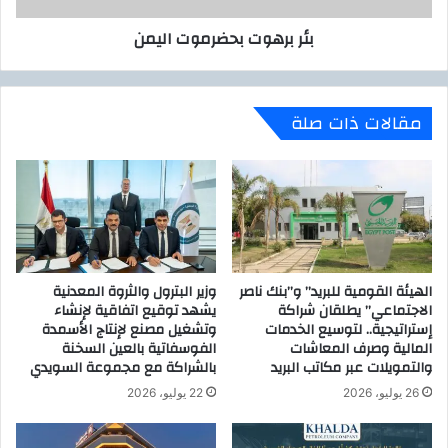
ن
ب
بئر برهوت بحضرموت اليمن
أ
ح
س
ض
ر
ر
ا
م
مقالات ذات صلة
ل
و
ت
ت
ك
ا
ا
ل
ف
ي
ل
م
ا
ن
ل
الهيئة القومية للبريد” و”بنك ناصر
وزير البترول والثروة المعدنية
ا
الاجتماعي” يطلقان شراكة
يشهد توقيع اتفاقية لإنشاء
ج
إستراتيجية.. لتوسيع الخدمات
وتشغيل مصنع لإنتاج الأسمدة
ت
المالية وصرف المعاشات
الفوسفاتية بالعين السخنة
م
والتمويلات عبر مكاتب البريد
بالشراكة مع مجموعة السويدي
ا
26 يوليو، 2026
22 يوليو، 2026
ع
ي