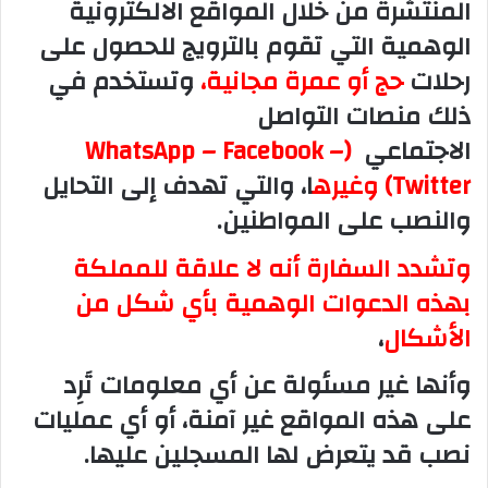
المنتشرة من خلال المواقع الالكترونية
ي
الوهمية التي تقوم بالترويج للحصول على
ا
رحلات
حج أو عمرة مجانية،
وتستخدم في
ذلك منصات التواصل
الاجتماعي
(WhatsApp
– Facebook –
Twitter) وغيره
ا، والتي تهدف إلى التحايل
والنصب على المواطنين.
وتشدد السفارة أنه لا علاقة للمملكة
بهذه الدعوات الوهمية بأي شكل من
الأشكال
،
وأنها غير مسئولة عن أي معلومات تَرِد
على هذه المواقع غير آمنة، أو أي عمليات
نصب قد يتعرض لها المسجلين عليها.