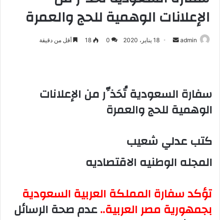
الإعلانات الوهمية للحج والعمرة
admin
أ
18 يناير، 2020
0
18
أقل من دقيقة
ر
س
ل
ب
سفارة السعودية تُحَذِّر من الإعلانات
ر
الوهمية للحج والعمرة
ي
د
ا
كتب عدلي شعيب
إ
المجله الوطنيه الاقتصاديه
ل
ك
ت
تؤكد سفارة المملكة العربية السعودية
ر
بجمهورية مصر العربية..
عدم صحة الرسائل
و
ن