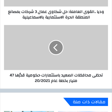
ت
ل
ر
ق
وديا ..القوى العاملة: حل شكاوى عمال 3 شركات بمصانع
و
و
المنطقة الحرة الاستثمارية بالاسماعيلية
ن
ى
ي
ا
ل
ت
ع
ح
ا
ظ
م
ى
ل
م
ة
ح
:
ا
ح
ف
ل
ظ
تحظى محافظات الصعيد باستثمارات حكومية قدرُها 47
ش
ا
مليار بخطة عام 20/2021
ك
ت
ا
ا
و
ل
ى
ص
مقالات ذات صلة
ع
ع
م
ي
ا
د