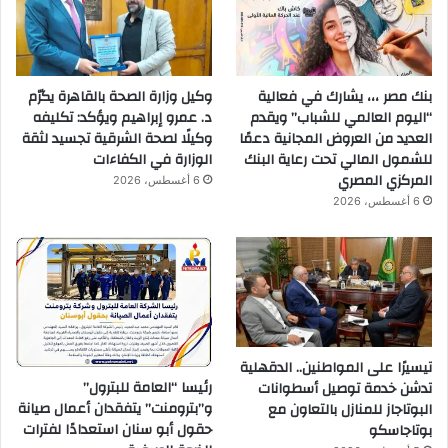
بنك مصر ،،، يشارك في فعالية
وكيل وزارة الصحة بالقاهرة يكرّم
“اليوم العالمي للشباب” ويقدم
د. عمرو إبراهيم ويؤكد: تكليفه
العديد من العروض المجانية دعمًا
وكيلًا لصحة الشرقية تجسيد لثقة
للشمول المالي تحت رعاية البنك
الوزارة في الكفاءات
المركزي المصري
6 أغسطس، 2026
6 أغسطس، 2026
تيسيرًا على المواطنين.. الدقهلية
رئيسا “العامة للبترول”
تدشن خدمة توصيل أسطوانات
و”بترومنت” يتفقدان أعمال صيانة
البوتاجاز للمنازل بالتعاون مع
حقول أبو سنان استعدادًا لفترات
بوتاجاسكو