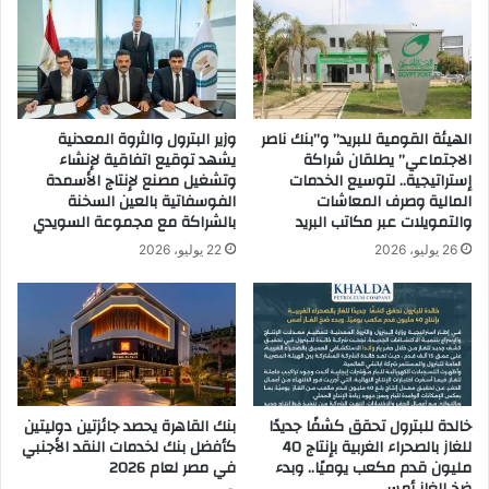
ل
ب
3
ا
ش
س
ر
ت
ك
ث
ا
الهيئة القومية للبريد” و”بنك ناصر
وزير البترول والثروة المعدنية
م
الاجتماعي” يطلقان شراكة
يشهد توقيع اتفاقية لإنشاء
ت
ا
إستراتيجية.. لتوسيع الخدمات
وتشغيل مصنع لإنتاج الأسمدة
ب
ر
المالية وصرف المعاشات
الفوسفاتية بالعين السخنة
م
ا
والتمويلات عبر مكاتب البريد
بالشراكة مع مجموعة السويدي
ص
ت
ا
26 يوليو، 2026
22 يوليو، 2026
ح
ن
ك
ع
و
ا
م
ل
ي
م
ة
ن
ق
ط
د
خالدة للبترول تحقق كشفًا جديدًا
بنك القاهرة يحصد جائزتين دوليتين
ق
رُ
للغاز بالصحراء الغربية بإنتاج 40
كأفضل بنك لخدمات النقد الأجنبي
ة
ه
مليون قدم مكعب يوميًا.. وبدء
في مصر لعام 2026
ا
ا
ضخ الغاز أمس