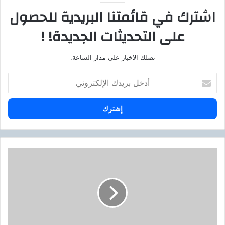
اشترك في قائمتنا البريدية للحصول
على التحديثات الجديدة! !
تصلك الاخبار على مدار الساعة.
أ
د
خ
ل
ب
ر
ي
د
و
ك
د
ا
ي
ل
ا
إ
.
ل
.
ك
ا