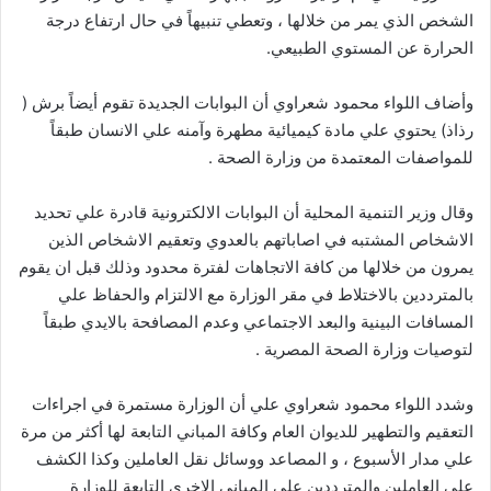
الشخص الذي يمر من خلالها ، وتعطي تنبيهاً في حال ارتفاع درجة
الحرارة عن المستوي الطبيعي.
وأضاف اللواء محمود شعراوي أن البوابات الجديدة تقوم أيضاً برش (
رذاذ) يحتوي علي مادة كيميائية مطهرة وآمنه علي الانسان طبقاً
للمواصفات المعتمدة من وزارة الصحة .
وقال وزير التنمية المحلية أن البوابات الالكترونية قادرة علي تحديد
الاشخاص المشتبه في اصاباتهم بالعدوي وتعقيم الاشخاص الذين
يمرون من خلالها من كافة الاتجاهات لفترة محدود وذلك قبل ان يقوم
بالمترددين بالاختلاط في مقر الوزارة مع الالتزام والحفاظ علي
المسافات البينية والبعد الاجتماعي وعدم المصافحة بالايدي طبقاً
لتوصيات وزارة الصحة المصرية .
وشدد اللواء محمود شعراوي علي أن الوزارة مستمرة في اجراءات
التعقيم والتطهير للديوان العام وكافة المباني التابعة لها أكثر من مرة
علي مدار الأسبوع ، و المصاعد ووسائل نقل العاملين وكذا الكشف
علي العاملين والمترددين علي المباني الاخري التابعة للوزارة