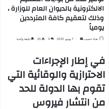
الالكترونية بالديوان العام للوزارة ،
وذلك لتعقيم كافة المترددين
يومياً
هناء حسيب
أ
7 يونيو، 2020
0
20
دقيقة واحدة
ر
س
في إطار الإجراءات
ل
ب
الاحترازية والوقائية التي
ر
ي
د
تقوم بها الدولة للحد
ا
إ
من انتشار فيروس
ل
ك
ت