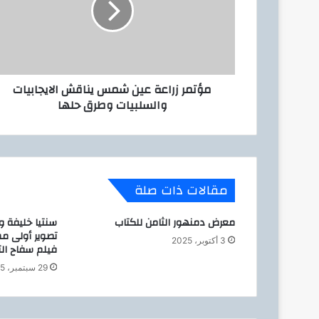
ل
ر
ك
ز
ت
ر
ر
ا
و
ع
ن
مؤتمر زراعة عين شمس يناقش الايجابيات
ة
ي
والسلبيات وطرق حلها
ع
ي
ن
ش
م
س
مقالات ذات صلة
ي
ن
معرض دمنهور الثامن للكتاب
سنتيا خليفة و
ا
تصوير أولى م
ق
3 أكتوبر، 2025
فيلم سفاح ال
ش
ا
29 سبتمبر، 2025
ل
ا
ي