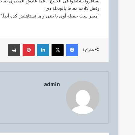
يسافروا يشتغلوا فى الخليج .. فما عادش المصرى صاح
وقفل كلامه معاها بالجملة دى:
“مصر ست جميلة أوى يا بنتى و ما تستاهلش كده أبداً.”
فيسبوك
‫X
لينكدإن
بينتيريست
طباعة
شاركها
admin