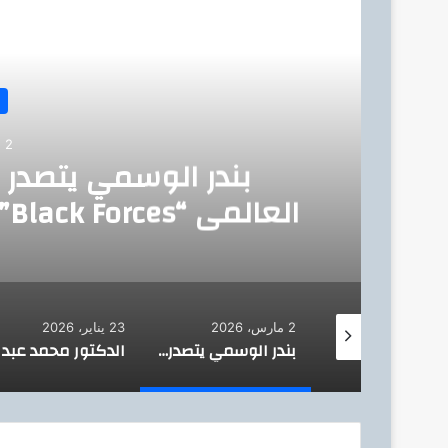
أق
2 مارس، 2026
بندر الوسمي يتصدر
ال
ا
2 مارس، 2026
23 يناير، 2026
تكريم النجمة كلوديا حنا في ختام ملتقى نغم المسرحي بالإسكندرية ومشاركتها في تحكيم العروض الكبرى بدورة مازن الغرباوي
بندر الوسمي يتصدر بطولة الفيلم السعودي العالمي “Black Forces”… وانطلاق التصوير قريبًا في الرياض