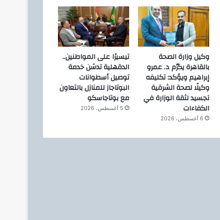
فن وثقافة
وكيل وزارة الصحة
تيسيرًا على المواطنين..
بالقاهرة يكرّم د. عمرو
الدقهلية تدشن خدمة
23 يناير، 2026
إبراهيم ويؤكد: تكليفه
توصيل أسطوانات
الدكتور محمد عبد الله يثمّن عالي
وكيلًا لصحة الشرقية
البوتاجاز للمنازل بالتعاون
الشيخ ويشيد بتكريمه ل
تجسيد لثقة الوزارة في
مع بوتاجاسكو
الكفاءات
5 أغسطس، 2026
6 أغسطس، 2026
20 نوفمبر، 2025
13 نوفمبر، 2025
أحمد السقا لنزار الفارس: «أنا مش بعرف أرسم… آخري أرسم أشكالًا هندسية»
الدكتورة رانيا سبانو و”هوجل”.. لقاء بين امرأتين جمعهما الفن وقوة البياض
الجمعة.. مسلم يكشف أسرار المهرجانات في لقاء حصري على دجلة العراقية مع نزار الفارس