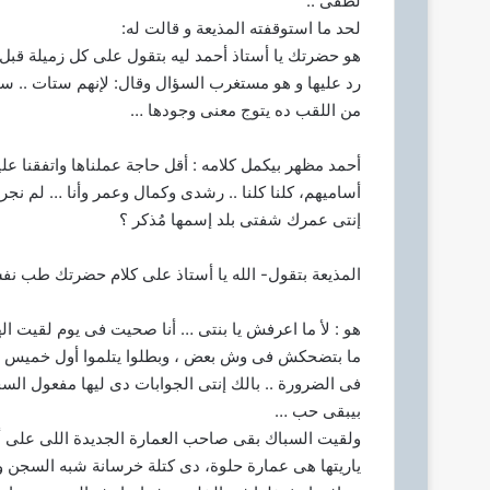
لطفى ..
و
لحد ما استوقفته المذيعة و قالت له:
ن
هو حضرتك يا أستاذ أحمد ليه بتقول على كل زميلة قب
ي
رد عليها و هو مستغرب السؤال وقال: لإنهم ستات .. ست
ا
من اللقب ده يتوج معنى وجودها …
أحمد مظهر بيكمل كلامه : أقل حاجة عملناها واتفقنا عليها
أساميهم، كلنا كلنا .. رشدى وكمال وعمر وأنا … لم نجر
إنتى عمرك شفتى بلد إسمها مُذكر ؟
المذيعة بتقول- الله يا أستاذ على كلام حضرتك طب نف
هو : لأ ما اعرفش يا بنتى … أنا صحيت فى يوم لقيت ا
ما بتضحكش فى وش بعض ، وبطلوا يتلموا أول خميس من
فى الضرورة .. بالك إنتى ‏الجوابات دى ليها مفعول السح
بيبقى حب …
ولقيت السباك بقى صاحب العمارة الجديدة اللى على أو
ياريتها هى عمارة حلوة، دى كتلة خرسانة شبه السجن و 