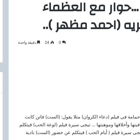
 …حوار مع العظماء
يه (احمد مظهر )..
0
24
دقيقة واحدة
مامة فى فيلم (دعاء الكروان) مثلا يقول: (الست) فاتن كانت
ها وأخلاقها وموهبتها … تيجى سيرة فيلم (لوعة الحب) ‏فيتكلم
جى سيرة فيلم ( أيام الحب ) فيتكلم عن حضور (الست) نادية