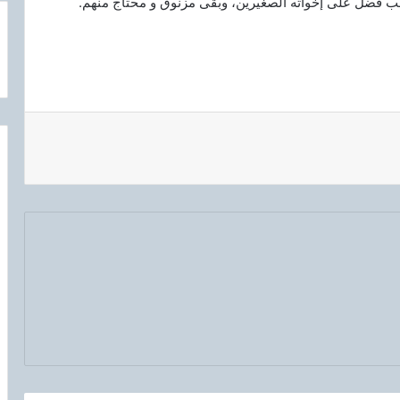
ب فضل على إخواته الصغيرين، وبقى مزنوق و محتاج منهم.