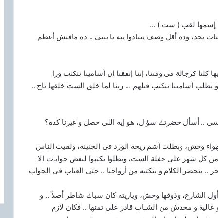
ل إسمها لقب ( ست ) …
ات بجد، وده أقل وصف يتنادوا بيه يا بنتى .. ده مافيش أعظم
 كلنا كرجالة فى وقتنا، إننا إتفقنا إن أسامينا تتكتب ورا
ؤ نطلب أسامينا تتكتب قبلهم … ربنا لما خلق الست خلقها تاج ..
سى .. ‏أسأل حضرتك سؤال، هو إيه اللى حصل و غيرنا كده؟
لهواء وحش، وبطلت أشم ريحة الورد فى الجنينة، ولقيت الناس
 كل شهر على حفلة الست، وبطلوا يكتبوا لبعض جوابات الا
ر .. بنحضر الكلام و بنكتبه من أرواحنا .. حتى العتاب فى الجواب
ل الشارع، وذوقها وحش، وياريته كان سباك شاطر أصلاً .. و
غالية و محدش من ‏الشباب قادر على تمنها .. فكان لازم