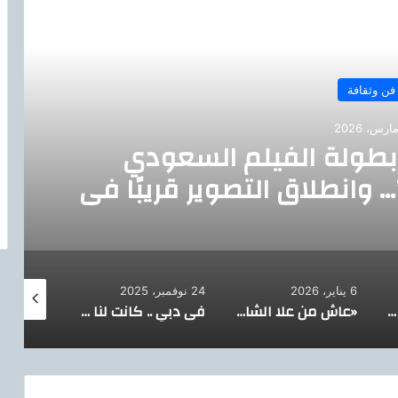
رأ التالي
فن وثقافة
 بطولة الفيلم السعودي
عالمي “Black Forces”… وانطلاق التصوير قريبًا في
لرياض
6 يناير، 2026
24 نوفمبر، 2025
21 نوفمبر، 2025
الدكتور محمد عبد الله يثمّن عاليًا مبادرة تركي آل الشيخ ويشيد بتكريمه لفاروق حسني
«عاش من علا الشان»… ملحمة غنائية مغربية تُجسّد الفخر الوطني وتواكب كأس الأمم الإفريقية بروح الفن والوحدة
فى دبي .. كانت لنا أيام أدب يحكى الهوية والتراث بالإمارات.. الماضى والحاضر