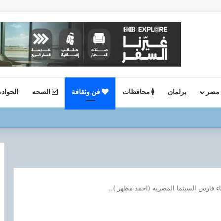
 مصر
برلمان
محافظات
فن وثقافة
الصحه
الحواد
ستئناف أعمال الحفر بحقل البركة في أسوان بعد توقف منذ عام 2022..
اء فارس السينما المصريه (احمد مظهر )..