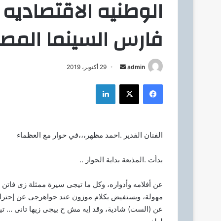
الوطنيه الاقتصاديه
فارس السينما المصر
admin
أ
29 أكتوبر، 2019
ر
فيسبوك
‫X
لينكدإن
س
ل
ب
ر
الفنان القدير .احمد مظهر،،،في حوار مع العظماء
ي
د
بدأت .المذيعة بداية الحوار ..
ا
إ
عن أفلامه وأدواره، وكل ما تيجى سيرة ممثلة زى فاتن ح
ل
مهولة، ويستفيض بكلام موزون عند جواهرجى عن إحترافيت
ك
عن (الست) شادية، وقد إيه مش ح ييجى زيها تانى … تي
ت
ر