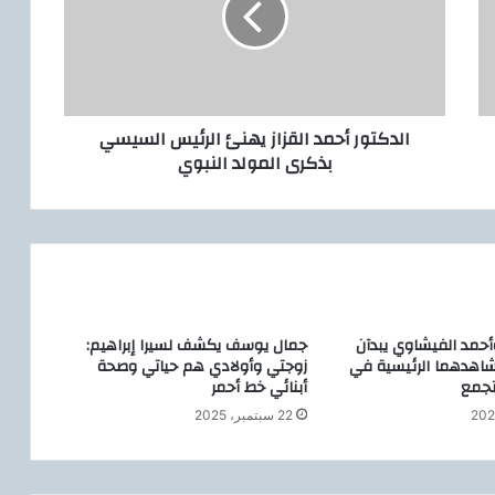
ت
و
ر
أ
ح
الدكتور أحمد القزاز يهنئ الرئيس السيسي
م
بذكرى المولد النبوي
د
ا
ل
ق
ز
ا
ز
ي
أحمد الفيشاوي يبدآن
جمال يوسف يكشف لسيرا إبراهيم:
ه
شاهدهما الرئيسية في
زوجتي وأولادي هم حياتي وصحة
ن
تجمع
أبنائي خط أحمر
ئ
ا
22 سبتمبر، 2025
ل
ر
ئ