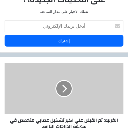
تصلك الاخبار على مدار الساعة.
أ
د
خ
ل
ب
ر
ي
د
ا
ك
ل
ا
غ
ل
ر
إ
ب
ل
ي
ك
ه
ت
:
ر
ت
الغربيه: تم القبض علي اكبر تشكيل عصابي متخصص في
و
م
سىقة الدراجات الناريه.
ن
ا