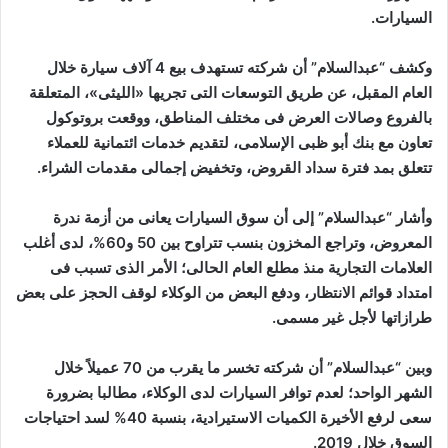
ت
السيارات.
ر
و
وكشف “عبدالسلام” أن شركته تستهدف بيع 4 آلاف سيارة خلال
ن
العام المقبل، عن طريق التوسعات التى تجريها «الليثى»، المتعلقة
ي
بالفروع وصالات العرض فى مختلف المناطق، ووقعت بروتوكول
ا
تعاون مع بنك أبو ظبى الإسلامى، لتقديم خدمات ائتمانية للعملاء
تتعلق بمد فترة سداد القروض، وتخفيض إجمالى مقدمات الشراء.
وأشار “عبدالسلام” إلى أن سوق السيارات يعانى من أزمة ندرة
المعروض، وتراجع المخزون بنسب تتراوح بين 50 و60%، لدى أغلب
العلامات التجارية منذ مطلع العام الحالى؛ اﻷمر الذى تسبب فى
امتداد قوائم الانتظار، ودفع البعض من الوكلاء لوقف الحجز على بعض
طرازاتها ﻷجل غير مسمى.
وبين “عبدالسلام” أن شركته تخسر ما يقرب من 70 عميلاً خلال
الشهر الواحد؛ لعدم توافر السيارات لدى الوكلاء، مطالبا بضرورة
سعى لرفع اﻷخيرة الكميات الاستيرادية، بنسبة 40% لسد احتياجات
السوق خلال 2019.