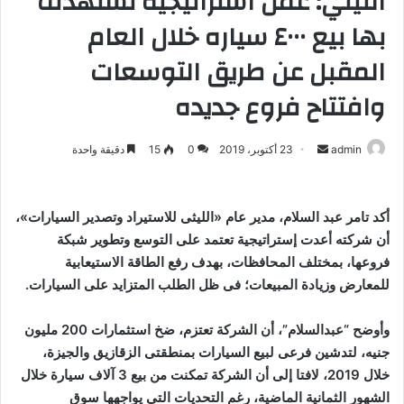
الليثي: عمل استراتيجيه نستهدف
بها بيع ٤٠٠٠ سياره خلال العام
المقبل عن طريق التوسعات
وافتتاح فروع جديده
admin
أ
23 أكتوبر، 2019
0
15
دقيقة واحدة
ر
س
ل
أكد تامر عبد السلام، مدير عام «الليثى للاستيراد وتصدير السيارات»،
ب
أن شركته أعدت إستراتيجية تعتمد على التوسع وتطوير شبكة
ر
فروعها، بمختلف المحافظات، بهدف رفع الطاقة الاستيعابية
ي
للمعارض وزيادة المبيعات؛ فى ظل الطلب المتزايد على السيارات.
د
ا
وأوضح “عبدالسلام”، أن الشركة تعتزم، ضخ استثمارات 200 مليون
إ
جنيه، لتدشين فرعى لبيع السيارات بمنطقتى الزقازيق والجيزة،
ل
خلال 2019، لافتا إلى أن الشركة تمكنت من بيع 3 آلاف سيارة خلال
ك
الشهور الثمانية الماضية، رغم التحديات التى يواجهها سوق