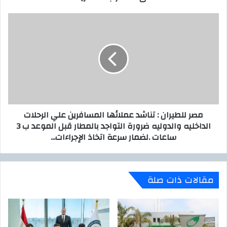
ي
ل
ق
م
ب
ص
ض
ر
ع
ل
ل
ل
ي
ط
ا
ي
ك
ر
ب
ا
مصر للطيران : تناشد عملائها المسافرين علي الرحلات
ر
ن
الداخليه والدوليه ضرورة التواجد بالمطار قبل الموعد ب 3
ت
:
ساعات .لضمار سرعة اتخاذ الإجراءات...
ش
ت
ك
ن
ي
ا
ل
ش
مقالات ذات صلة
ع
د
ص
ع
ا
م
ب
ل
ي
ا