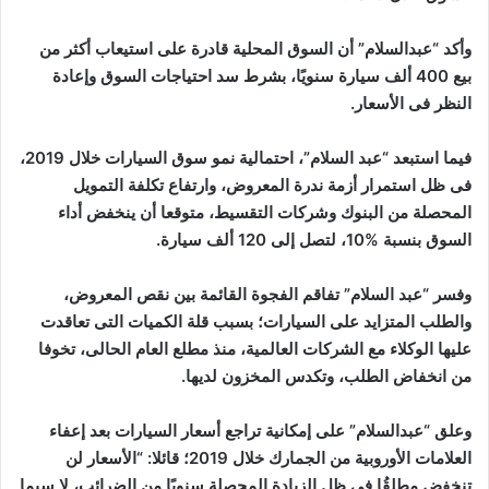
وأكد “عبدالسلام” أن السوق المحلية قادرة على استيعاب أكثر من
بيع 400 ألف سيارة سنويًا، بشرط سد احتياجات السوق وإعادة
النظر فى الأسعار.
فيما استبعد “عبد السلام”، احتمالية نمو سوق السيارات خلال 2019،
فى ظل استمرار أزمة ندرة المعروض، وارتفاع تكلفة التمويل
المحصلة من البنوك وشركات التقسيط، متوقعا أن ينخفض أداء
السوق بنسبة %10، لتصل إلى 120 ألف سيارة.
وفسر “عبد السلام” تفاقم الفجوة القائمة بين نقص المعروض،
والطلب المتزايد على السيارات؛ بسبب قلة الكميات التى تعاقدت
عليها الوكلاء مع الشركات العالمية، منذ مطلع العام الحالى، تخوفا
من انخفاض الطلب، وتكدس المخزون لديها.
وعلق “عبدالسلام” على إمكانية تراجع أسعار السيارات بعد إعفاء
العلامات اﻷوروبية من الجمارك خلال 2019؛ قائلا: “اﻷسعار لن
تنخفض مطلقُا فى ظل الزيادة المحصلة سنويًا من الضرائب، لا سيما