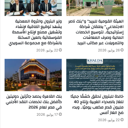
م
ئ
ت
ه
خ
ا
ص
الهيئة القومية للبريد” و”بنك ناصر
وزير البترول والثروة المعدنية
ا
الاجتماعي” يطلقان شراكة
يشهد توقيع اتفاقية لإنشاء
ص
ل
إستراتيجية.. لتوسيع الخدمات
وتشغيل مصنع لإنتاج الأسمدة
ف
م
المالية وصرف المعاشات
الفوسفاتية بالعين السخنة
ي
س
والتمويلات عبر مكاتب البريد
بالشراكة مع مجموعة السويدي
س
ا
ى
ف
26 يوليو، 2026
22 يوليو، 2026
ق
ر
ة
ي
ا
ن
ل
ع
د
ل
ر
ي
ا
ا
خالدة للبترول تحقق كشفًا جديدًا
بنك القاهرة يحصد جائزتين دوليتين
ج
ل
للغاز بالصحراء الغربية بإنتاج 40
كأفضل بنك لخدمات النقد الأجنبي
ا
ر
مليون قدم مكعب يوميًا.. وبدء
في مصر لعام 2026
ت
ح
ضخ الغاز أمس
17 يوليو، 2026
ا
ل
22 يوليو، 2026
ل
ا
ن