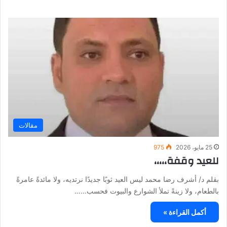
مقالات
25 مايو، 2026
975
للعيد وقفة،،،،،
بقلم د/ أشرف رضا محمد ليس العيد ثوبًا جديدًا نرتديه، ولا مائدةً عامرةً
بالطعام، ولا زينةً تملأ الشوارع والبيوت فحسب……
أكمل القراءة »