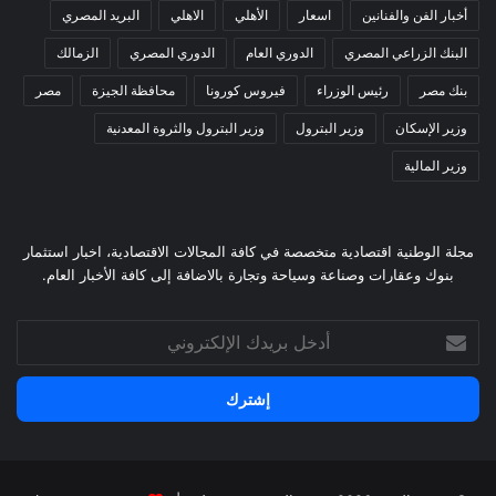
أخبار الفن والفنانين
اسعار
الأهلي
الاهلي
البريد المصري
البنك الزراعي المصري
الدوري العام
الدوري المصري
الزمالك
بنك مصر
رئيس الوزراء
فيروس كورونا
محافظة الجيزة
مصر
وزير الإسكان
وزير البترول
وزير البترول والثروة المعدنية
وزير المالية
مجلة الوطنية اقتصادية متخصصة في كافة المجالات الاقتصادية، اخبار استثمار
بنوك وعقارات وصناعة وسياحة وتجارة بالاضافة إلى كافة الأخبار العام.
أدخل
بريدك
الإلكتروني