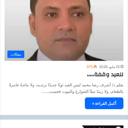
مقالات
25 مايو، 2026
975
للعيد وقفة،،،،،
بقلم د/ أشرف رضا محمد ليس العيد ثوبًا جديدًا نرتديه، ولا مائدةً عامرةً
بالطعام، ولا زينةً تملأ الشوارع والبيوت فحسب……
أكمل القراءة »