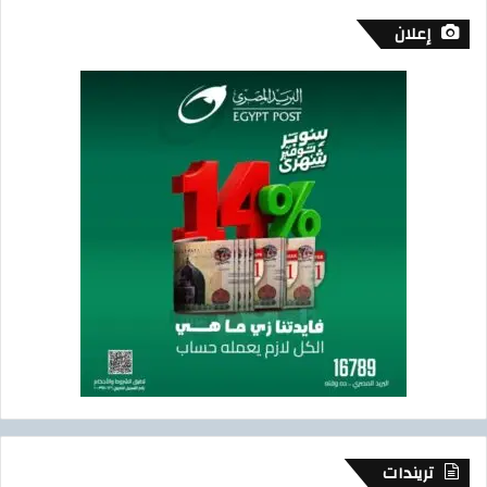
إعلان
تريندات