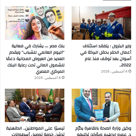
وزير البترول : يتفقد استئناف
بنك مصر ،،، يشارك في فعالية
أعمال الحفر بحقل البركة في
“اليوم العالمي للشباب” ويقدم
أسوان بعد توقف منذ عام
العديد من العروض المجانية دعمًا
2022..
للشمول المالي تحت رعاية البنك
المركزي المصري
6 أغسطس، 2026
6 أغسطس، 2026
وكيل وزارة الصحة بالقاهرة يكرّم
تيسيرًا على المواطنين.. الدقهلية
د. عمرو إبراهيم ويؤكد: تكليفه
تدشن خدمة توصيل أسطوانات