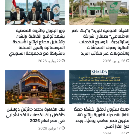
ع
و
ق
ت
ن
و
ا
ك
الهيئة القومية للبريد” و”بنك ناصر
وزير البترول والثروة المعدنية
و
الاجتماعي” يطلقان شراكة
يشهد توقيع اتفاقية لإنشاء
ل
إستراتيجية.. لتوسيع الخدمات
وتشغيل مصنع لإنتاج الأسمدة
ا
المالية وصرف المعاشات
الفوسفاتية بالعين السخنة
ت
والتمويلات عبر مكاتب البريد
بالشراكة مع مجموعة السويدي
ل
26 يوليو، 2026
22 يوليو، 2026
ت
ط
و
ي
ر
١
٣
٥
خالدة للبترول تحقق كشفًا جديدًا
بنك القاهرة يحصد جائزتين دوليتين
٠
للغاز بالصحراء الغربية بإنتاج 40
كأفضل بنك لخدمات النقد الأجنبي
ح
مليون قدم مكعب يوميًا.. وبدء
في مصر لعام 2026
ض
ضخ الغاز أمس
17 يوليو، 2026
ا
22 يوليو، 2026