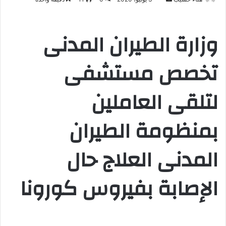
ر
س
وزارة الطيران المدنى
ل
ب
تخصص مستشفى
ر
ي
د
لتلقى العاملين
ا
إ
بمنظومة الطيران
ل
ك
ت
المدنى العلاج حال
ر
و
الإصابة بفيروس كورونا
ن
ي
ا