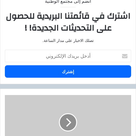
انضم إلى مجتمع الوطنية
اشترك في قائمتنا البريدية للحصول
على التحديثات الجديدة! !
تصلك الاخبار على مدار الساعة.
أ
د
خ
ل
ب
ر
ي
د
ت
ك
ط
ا
و
ل
ي
إ
ر
ل
ش
ك