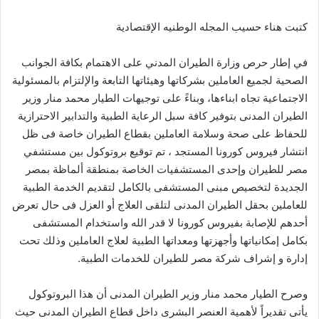
كتبت هناء حسيب المجله الوطنيه الإقتصادية
في إطار حرص وزارة الطيران المدني على الاهتمام بكافة الجوانب
الصحية لجميع العاملين بشركاتها وهيئاتها التابعة والإلتزام بالمسئولية
الاجتماعية تجاه ابناءها، وبناءً على توجيهات الطيار محمد منار وزير
الطيران المدنى بتوفير كافة سبل الرعاية الطبية والتدابير الاحترازية
للحفاظ على صحة وسلامة العاملين بقطاع الطيران خاصة فى ظل
انتشار فيروس كورونا المستجد ، تم توقيع بروتوكول بين مستشفي
مصر للطيران وإحدى المستشفيات الخاصة بمنطقة ألماظة بمصر
الجديدة لتخصيص مبنى المستشفى بالكامل لتقديم الخدمة الطبية
للعاملين بحقل الطيران المدنى لتلقى العلاج أو العزل فى حال تعرض
أحدهم للإصابة بفيروس كورونا لا قدر الله واستخدام المستشفى
بكامل إمكانياتها وأجهزتها ومعداتها الطبية لعلاج العاملين وذلك تحت
إدارة و إشراف شركة مصر للطيران للخدمات الطبية.
وصرح الطيار محمد منار وزير الطيران المدنى أن هذا البروتوكول
يأتى تقديراً لأهمية العنصر البشرى داخل قطاع الطيران المدنى حيث