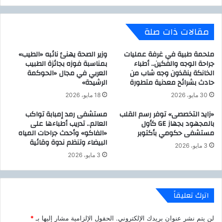
ل
ق
ب
ن
مقالات ذات صلة
ن
ي
و
ة
ك
ا
ملحمة طبية في غرفة عمليات
وزير الصحة يهنئ نائبه «الطيب»
ا
جراحة الوجه والفكين.. أطباء
بمناسبة فوزه بجائزة الطبيب
ل
الخانكة ينقذون وجه شاب من
العربي في مجال «الحوكمة
ل
ف
حادث بشرائح معدنية متطورة
الرشيدة»
م
ي
ص
د
30 مايو، 2026
18 مايو، 2026
ر
ي
«زايد التخصصى» توفر رسم القلب
مستشفى رمد إمبابة تواكب
ي
و
بالمجهود بجهاز GE كأول
العالم.. تدريب أطباءها على
ة
ك
مستشفى حكومي بأكتوبر
«الفاكو» وأحدث جراحات المياه
،
و
البيضاء وتنظم ندوة وقائية
م
ن
3 مايو، 2026
ع
3 مايو، 2026
ف
ا
ر
ل
ا
م
ن
اترك تعليقاً
ع
س
ه
د
لن يتم نشر عنوان بريدك الإلكتروني.
الحقول الإلزامية مشار إليها بـ
*