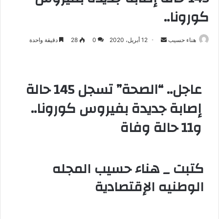
كورونا..
هناء حسيب
أ
12 أبريل، 2020
0
28
دقيقة واحدة
ر
س
ل
عاجل.. “الصحة” تسجل 145 حالة
ب
ر
إصابة جديدة بفيروس كورونا..
ي
و11 حالة وفاة
د
ا
إ
ل
كتبت _ هناء حسيب المجله
ك
الوطنيه الإقتصادية
ت
ر
و
ن