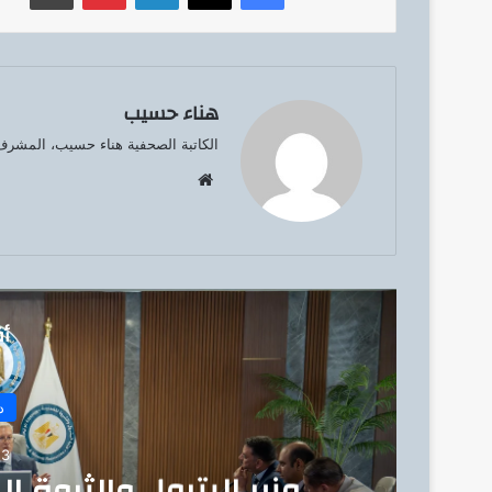
هناء حسيب
الكاتبة الصحفية هناء حسيب، المشرف 
موق
ع
الوي
ب
أق
د
3 يونيو، 2026
وزير البترول والثروة 