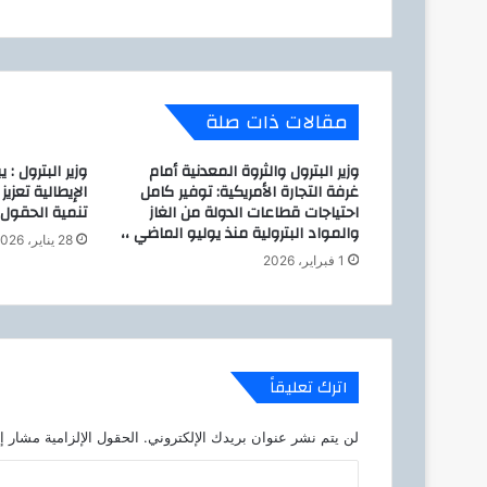
ا
ب
ي
ه
ت
مقالات ذات صلة
ض
ر
وزير البترول والثروة المعدنية أمام
وزير البترول :
ب
غرفة التجارة الأمريكية: توفير كامل
الإيطالية تعزي
ا
احتياجات قطاعات الدولة من الغاز
تنمية الحقول 
ل
والمواد البترولية منذ يوليو الماضي ،،
ق
28 يناير، 2026
1 فبراير، 2026
ا
ه
ر
ة
و
ا
اترك تعليقاً
ل
ج
لن يتم نشر عنوان بريدك الإلكتروني.
الحقول الإلزامية مشار إل
ي
ز
ا