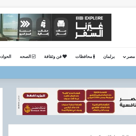
 مصر
برلمان
محافظات
فن وثقافة
الصحه
الحواد
ستئناف أعمال الحفر بحقل البركة في أسوان بعد توقف منذ عام 2022..