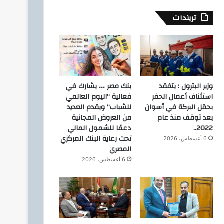
تريندات
وزير البترول : يتفقد
بنك مصر ،،، يشارك في
استئناف أعمال الحفر
فعالية “اليوم العالمي
بحقل البركة في أسوان
للشباب” ويقدم العديد
بعد توقف منذ عام
من العروض المجانية
2022..
دعمًا للشمول المالي
تحت رعاية البنك المركزي
6 أغسطس، 2026
المصري
6 أغسطس، 2026
دولي وعربي
2 أبريل، 2026
وزي