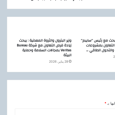
ا
ل
م
ت
ق
دّ
م
 يبحث مع رئيس “سايبم”
وزير البترول والثروة المعدنية : يبحث
ة
ز التعاون بمشروعات
زيادة فرص التعاون مع شركة Bureau
والتحول الطاقي ،،
Veritas بمجالات السلامة وحماية
البيئة
ت
28 يناير، 2026
س
ت
ع
ر
ض
ح
ل
و
يها بـ
*
ل
ه