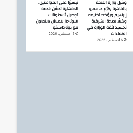
وكيل وزارة الصحة
تيسيرًا على المواطنين..
إنرجين اليونانية زيادة استثم
بالقاهرة يكرّم د. عمرو
الدقهلية تدشن خدمة
إبراهيم ويؤكد: تكليفه
توصيل أسطوانات
استكشاف وإنتاج الغاز بال
وكيلًا لصحة الشرقية
البوتاجاز للمنازل بالتعاون
تجسيد لثقة الوزارة في
مع بوتاجاسكو
الكفاءات
5 أغسطس، 2026
6 أغسطس، 2026
10 فبراير، 2026
10 فبراير، 2026
وزير البترول : يتابع مع توتال إنرجيز الفرنسية مشروع ربط حقل كرونوس القبرصي بمصر
وزير البترول والثروة المعدنية : يبحث مع اركيوس انرجي خطهها الطموح لاستكشاف وإنتاج الغاز
لعرض فرص الاستثمار فى قطاع البترول والتعدين …وزراء البترول والثروة المعدنية والمالية والاستثمار يعقدون اجتماع مائدة مستديرة مع المؤسسات المالية وبنوك الاستثمار العالمية