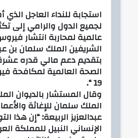
ك
استجابة للنداء العاجل الذي 
ت
لجميع الدول والرامي إلى تكث
ر
و
عالمية لمحاربة انتشار فيروس
ن
ي
الشريفين الملك سلمان بن عبد
ا
بتقديم دعم مالي قدره عشرة 
الصحة العالمية لمكافحة في
19 “.
وقال المستشار بالديوان الم
الملك سلمان للإغاثة والأعمال
عبدالعزيز الربيعة: “إن هذا ا
الإنساني النبيل للمملكة ال