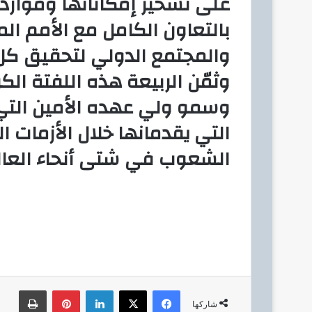
على تسخير إمكاناتها وموارده
بالتعاون الكامل مع الأمم ال
والمجتمع الدولي لتحقيق كل م
وثمّن الربيعة هذه اللفتة الك
وسمو ولي عهده الأمين التي ت
التي يقدمانها خلال الأزمات ا
الشعوب في شتى أنحاء العال
فيسبوك
‫X
لينكدإن
بينتيريست
طباعة
شاركها