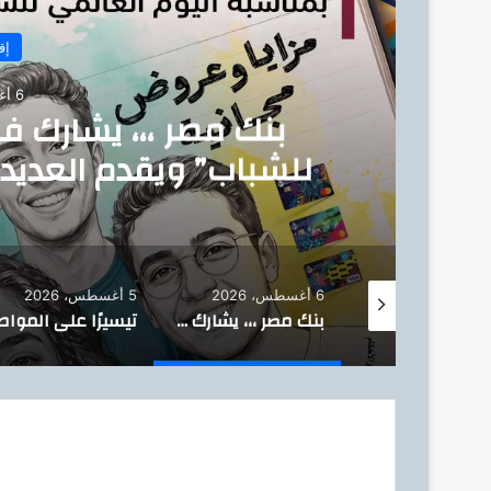
إق
6 أغسطس، 2026
بنك مصر ،،، يشارك ف
للشباب” ويقدم العديد 
للشمول المالي تحت رعا
6 أغسطس، 2026
5 أغسطس، 2026
وزير البترول : يتفقد استئناف أعمال الحفر بحقل البركة في أسوان بعد توقف منذ عام 2022..
بنك مصر ،،، يشارك في فعالية “اليوم العالمي للشباب” ويقدم العديد من العروض المجانية دعمًا للشمول المالي تحت رعاية البنك المركزي المصري