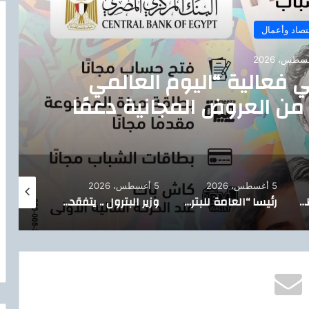
تصاد وأعمال
ي فعالية “اليوم العالمي
من العروض المجانية دعمًا
ية البنك المركزي المصري
5 أغسطس، 2026
5 أغسطس، 2026
5 أغسطس، 2026
تيسيرًا على المواطنين.. الدقهلية تدشن خدمة توصيل أسطوانات البوتاجاز للمنازل بالتعاون مع بوتاجاسكو
رئيسا “العامة للبترول” و”بترومنت” يتفقدان أعمال صيانة حقول أبو سنان استعدادًا لفترات الذروة الصيفية
وزير البترول .. يتفقد حقل البركة بأسوان ويتابع خطة إعادة الآبار المتوقفة للإنتاج