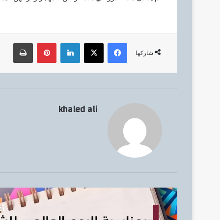
ك
ت
ر
فيسبوك
‫X
لينكدإن
بينتيريست
طباعة
و
شاركها
ن
ي
ا
khaled ali
أق