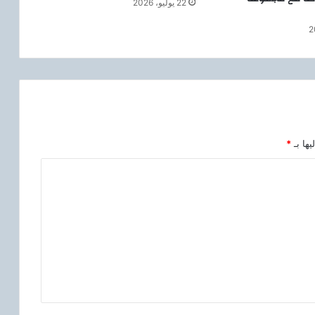
22 يوليو، 2026
يها بـ
*