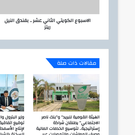
ع
ر
ا
و
ل
ن
الاسبوع الكويتي الثاني عشر .. بفندق النيل
ك
ي
ريتز
و
ي
ت
ي
ا
ل
مقالات ذات صلة
ث
ا
ن
ي
ع
ش
ر
.
.
الهيئة القومية للبريد” و”بنك ناصر
وزير البترول و
ب
الاجتماعي” يطلقان شراكة
توقيع اتفاقي
إستراتيجية.. لتوسيع الخدمات المالية
لإنتاج الأسمدة
ف
وصرف المعاشات والتمويلات عبر
السخنة بالشر
ن