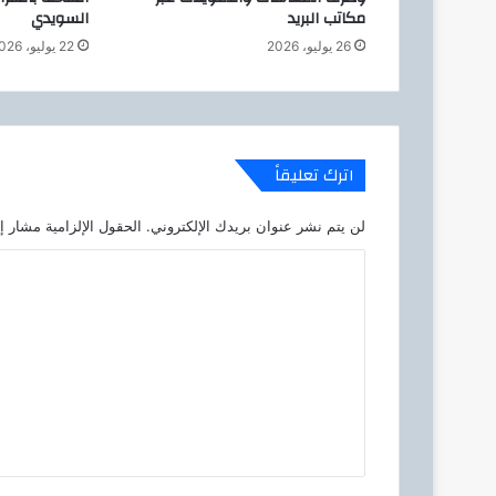
مكاتب البريد
السويدي
د
ق
26 يوليو، 2026
22 يوليو، 2026
ا
ل
ن
ي
ل
اترك تعليقاً
ر
ي
لن يتم نشر عنوان بريدك الإلكتروني.
الحقول الإلزامية مشار إل
ت
ز
ا
ل
ت
ع
ل
ي
ق