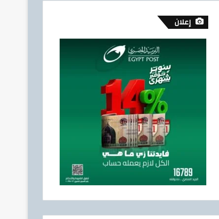
إعلان
إقتصاد وأعمال
5 أغسطس، 2026
تيسيرًا على المواطنين.. الدق
توصيل أسطوانات البوتاجاز للمن
بوتاجاسكو
4 أغسطس، 2026
4 أغسطس، 2026
عقب الهزة الأرضية ..اجراءات مهم تعملها عشان السلامة والحماية في بيتك .. ازاي تتصرف صح لو شميت ريحة غاز
رئيس مجلس القضاء الأعلى” يوقّع بروتوكول تعاون مع “الهيئة القومية للبريد” لتقديم خدمة الإعلان الإلكتروني المسجل
إنجاز جديد يعزز مشروعات الغاز المصرية.. BMS تنهي أعمال إنزال الخطوط البحرية الثلاث بالمرحلة الرابعة لتنمية حقل غاز كاموس البحري