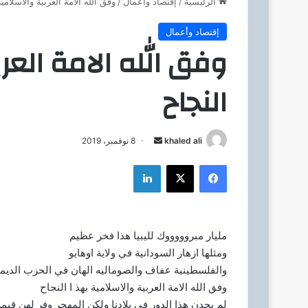
الرئيسية
/
إقتصاد وأعمال
/
وفق الله الامة العربية والاسلامية
إقتصاد وأعمال
وفق الله الامة العرب
النجاح
khaled ali
أ
8 نوفمبر، 2019
ر
فيسبوك
‫X
لينكدإن
س
ل
ب
ر
مليار مبروووووك لليبيا هذا فخر عظيم
ي
ومثلها ازهار السودانية في ولاية اوهايو
د
والفلسطينية عفاف والصوماليه الهان في الحزب الدي
ا
وفق الله الامة العربية والاسلامية بهذ ا النجاح
إ
لم يجدن هذا الدور في بلادنا ولكن المهجر وفر لهن قيمة ا
ل