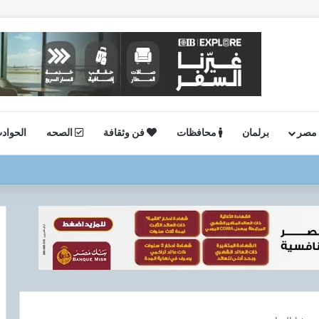
 مصر
برلمان
محافظات
فن وثقافة
الصحه
الحواد
ستئناف أعمال الحفر بحقل البركة في أسوان بعد توقف منذ عام 2022..