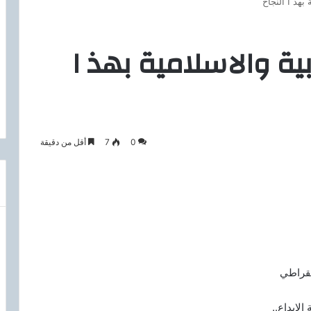
 بهذ ا النجاح
ية والاسلامية بهذ ا
0
7
أقل من دقيقة
مقراطي
لابداع..