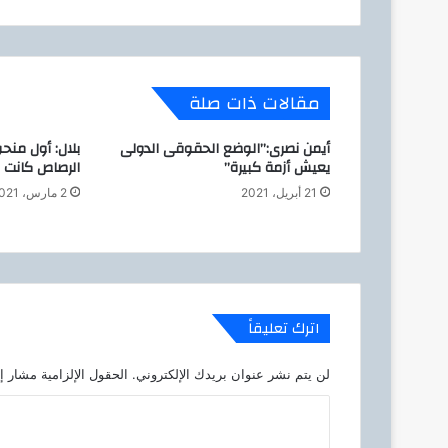
إ
ن
ت
ا
ج
مقالات ذات صلة
ا
ل
أيمن نصرى:”الوضع الحقوقى الدولى
بلال: أول منح
ح
يعيش أزمة كبيرة”
الرصاص كانت
ر
ب
21 أبريل، 2021
2 مارس، 2021
ي
ي
ز
و
ر
ج
اترك تعليقاً
ن
ا
لن يتم نشر عنوان بريدك الإلكتروني.
الحقول الإلزامية مشار إل
ح
H
ا
y
ل
u