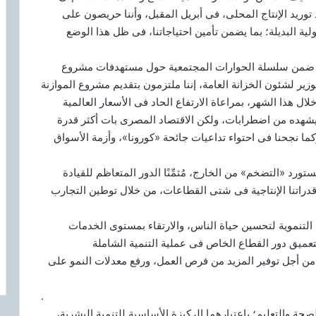
تراتيجى من القمح يكفينا ٨ أشهر، بعد توريد الإنتاج المحلى، فى أبريل المقبل، وأننا حريصون على
ة البديلة؛ بما يضمن تأمين احتياجاتنا، فى ظل هذا الوضع
لام ضمن سلسلة الحوارات المجتمعية حول مستهدفات مشروع
زير لشئون الخزانة العامة، إننا ملتزمون بتقديم مشروع الموازنة
 هذا الشهر، بمراعاة الارتفاع الحاد فى الأسعار العالمية
ا يشهده من اضطرابات، ولكن الاقتصاد المصرى بات أكثر قدرة
ما نجحنا فى احتواء تداعيات جائحة «كورونا»، وأزمة الأسواق
ستورد «التضخم» من الخارج، مُثمِّنًا الدور المتعاظم للقيادة
دراتنا الإنتاجية فى شتى القطاعات، من خلال توطين التجارب
 التنموية لتحسين حياة الناس، والارتقاء بمستوى الخدمات
تعميق دور القطاع الخاص فى عملية التنمية الشاملة
من أجل توفير المزيد من فرص العمل، ورفع معدلات النمو على
.
صحة والتعليم؛ باعتبارهما الركيزة الأساسية للتنمية البشرية،