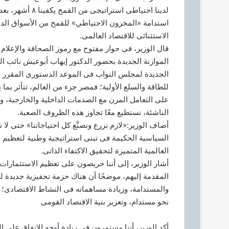
لدينا احتياطى اس
ك
استدامة «المخزون الاحتياطي» للقمح من الأسواق الدولي
ت
الاستثنائى للاقتصاد العالمى.
ر
و
قال الوزير، فى حوار مفتوح مع رموز الصحافة والإع
ن
الموازنة الجديدة بحضور الدكتور إيهاب أبوعيش نائب الو
ي
الجديدة لمجلس النواب فى الموعد الدستورى المقرر خلال
ا
للطاقة والسلع الأولية؛ فمصر جزء من العالم، تتأثر بم
على التعامل المرن مع الصدمات الداخلية والخارجية، وك
الناشئة، نستطيع معًا تجاوز هذه الظروف الصعبة.
أضاف الوزير:«لازم نزرع ونصنَّع كل احتياجاتنا» حتى لا ن
السياسية الحكيمة فى تبنى استراتيجية وطنية لتعظيم ق
العالمية المتميزة لتحقيق الاكتفاء الذاتى.
أشار الوزير، إلى أننا حريصون على تعظيم الاستثمارات
المقدمة إليهم، موضحًا أن هناك حزمة تحفيزية جديدة ل
والمستدامة، وزيادة مساهماته فى النشاط الاقتصادى؛ 
نحو مستدام، وتعزيز بنية الاقتصاد القومى
أكد الوزير، أننا مستمرون فى زيادة أوجه الإنفاق على ال