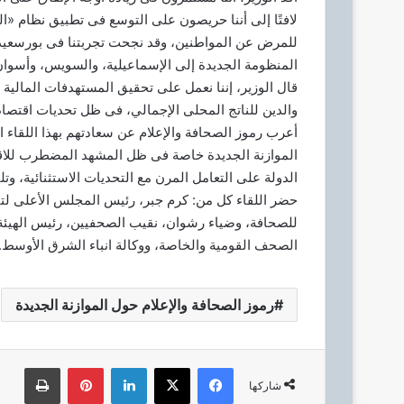
لافتًا إلى أننا حريصون على التوسع فى تطبيق نظام «
للمرض عن المواطنين، وقد نجحت تجربتنا فى بورسعيد، 
المنظومة الجديدة إلى الإسماعيلية، والسويس، وأسوان
قال الوزير، إننا نعمل على تحقيق المستهدفات المالية 
والدين للناتج المحلى الإجمالي، فى ظل تحديات اقتصادي
أعرب رموز الصحافة والإعلام عن سعادتهم بهذا اللقاء
الموازنة الجديدة خاصة فى ظل المشهد المضطرب للاقت
الدولة على التعامل المرن مع التحديات الاستثنائية، وتل
حضر اللقاء كل من: كرم جبر، رئيس المجلس الأعلى لتن
للصحافة، وضياء رشوان، نقيب الصحفيين، رئيس الهيئة 
الصحف القومية والخاصة، ووكالة انباء الشرق الأوسط.
رموز الصحافة والإعلام حول الموازنة الجديدة
فيسبوك
‫X
لينكدإن
بينتيريست
طباعة
شاركها