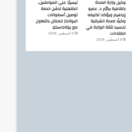
وكيل وزارة الصحة
تيسيرًا على المواطنين..
الوطنية : لم أخجل من عرض م
بالقاهرة يكرّم د. عمرو
الدقهلية تدشن خدمة
الجريئة في الفن التشكيلى هى 
إبراهيم ويؤكد: تكليفه
توصيل أسطوانات
وكيلًا لصحة الشرقية
البوتاجاز للمنازل بالتعاون
تشكيلية
تجسيد لثقة الوزارة في
مع بوتاجاسكو
الكفاءات
5 أغسطس، 2026
6 أغسطس، 2026
9 نوفمبر، 2021
4 نوفمبر، 2021
وزير الخارجية سامح شكري يتلقى اتصالاً هاتفياً من وزير الخارجية الهولندي
منظومة الشكاوى الحكومية الموحدة تستجيب لاستغاثة عم محمد
مشاركة مصر بمؤتمر الأطراف لاتفاقية الأمم المتحدة لتغير المناخ COP26