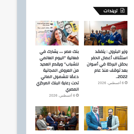
تريندات
وزير البترول : يتفقد
بنك مصر ،،، يشارك في
استئناف أعمال الحفر
فعالية “اليوم العالمي
بحقل البركة في أسوان
للشباب” ويقدم العديد
بعد توقف منذ عام
من العروض المجانية
2022..
دعمًا للشمول المالي
تحت رعاية البنك المركزي
6 أغسطس، 2026
المصري
6 أغسطس، 2026
حوارات
14 سبتمبر، 2022
الفنانة التشكيلية شيرين رجب ف