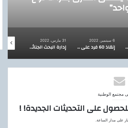
احد”
6 سبتمبر، 2022
31 مارس، 2022
9 فبراير، 2022
الفنانة التشكيلية شيرين رجب فى حوارها مع مجلة الوطنية : لم أخجل من عرض موهبتى والخطوات الجريئة في الفن التشكيلى هى من جعلتنى فنانة تشكيلية
إنقاذ 60 فرد على متن قارب هجرة غير شرعية بمنطقة البحر الأبيض المتوسط
إدارة البحث الجنائى بمديرية أمن الإسكندرية
ى مجتمع الوطنية
لحصول على التحديثات الجديدة! !
ار على مدار الساعة.