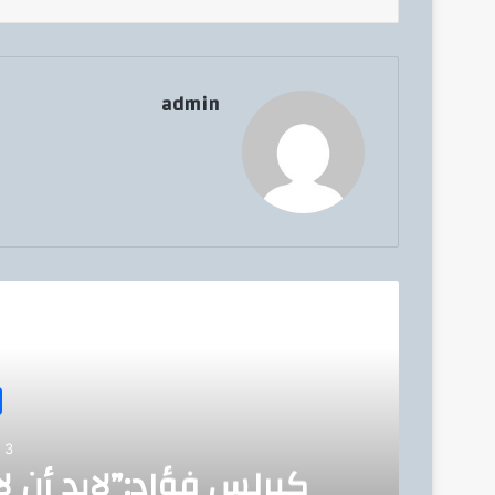
admin
أق
3 أكتوبر، 2022
كيرلس فؤاد:”لابد أن ل