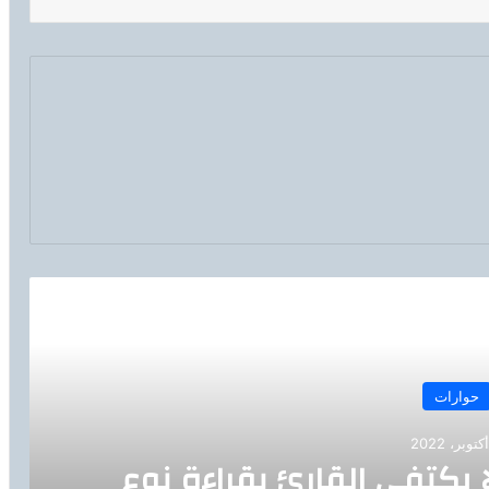
رأ التالي
حوارات
ا يكتفى القارئ بقراءة نوع