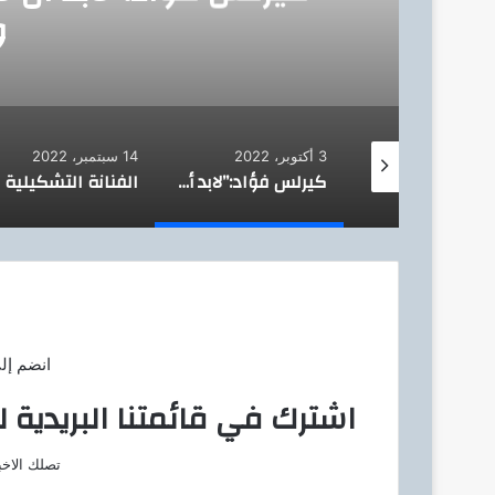
و
3 أكتوبر، 2022
14 سبتمبر، 2022
كشري ولعة .. أصل حكاية الكشري في مصر
كيرلس فؤاد:”لابد أن لا يكتفى القارئ بقراءة نوع واحد”
انضم إل
اشترك في قائمتنا البريدية ل
تصلك الاخب