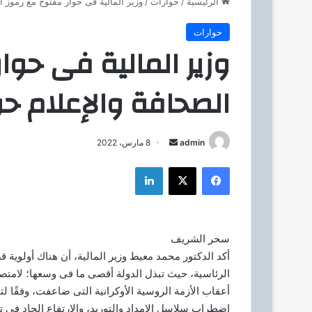
الرئيسية
/
حوارات
/
وزير المالية فى حوار مفتوح مع رموز ا
حوارات
وزير المالية فى حوا
الصحافة والإعلام حو
admin
أ
8 مارس، 2022
ر
فيسبوك
‫X
لينكدإن
س
ل
ب
ر
سحر الشريف
ي
أكد الدكتور محمد معيط وزير المالية، أن هناك أولوية ق
د
الرئاسية، حيث تبذل الدولة أقصى ما فى وسعها؛ لامتص
ا
أعقاب الأزمة الروسية الأوكرانية التى ضاعفت، وفقًا 
إ
اضطراب سلاسل الإمداد والتوريد، والارتفاع الحاد فى تكا
ل