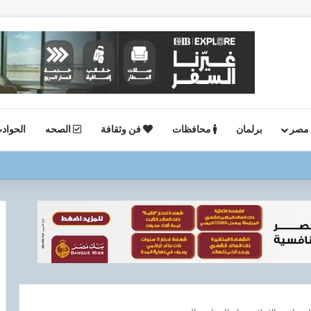
 مصر
برلمان
محافظات
فن وثقافة
الصحه
الحواد
ستئناف أعمال الحفر بحقل البركة في أسوان بعد توقف منذ عام 2022..