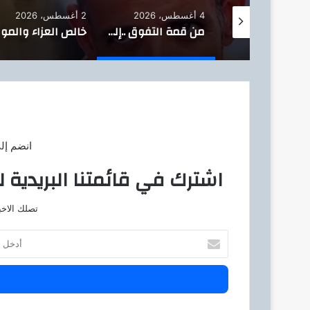
4 أغسطس، 2026
2 أغسطس، 2026
مفارقة صادمة.. القاضي المزيف يحرم الربا ويستحل الرشاوى والنصب
من قمة التفوق ..إلى بائع عرقسوس …قصة خريج شريعة وقانون والأول على الدفعه ..
انضم إل
اشترك في قائمتنا البريدية ل
تصلك الاخب
أ
د
خ
ل
ب
ر