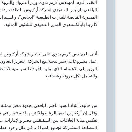
ا
التقى اليوم المهندس كريم بدوي وزير البترول والثروة ا
إ
اليافعي الرئيس التنفيذي لشركة أركيوس للطاقة، وذل
ل
المصرية القابضة للغازات الطبيعية “إيجاس”، والسيد إ
ك
كاترينا بابالكسندري المدير التنفيذي للشئون المالية.
ت
ر
و
ن
أثنى المهندس كريم بدوي على اختيار شركة أركيوس لم
ي
عمل مشروعات إستراتيجية مع الشركة، لتعزيز التعاون ب
ا
الوزير إلى الاهتمام الذي توليه القيادة السياسية لأنشط
والتعامل بكل مرونة وشفافية.
من جانبه، أشاد السيد ناصر اليافعي بجهود مصر ممثلة ف
وقال إن أركيوس لديها الرغبة والالتزام بالاستثمار 
تعكس متانة العلاقات بين الشقيقتين مصر والإمارات، مؤ
المصلحة المشتركة لجميع الطراف، في ظل وجود خط