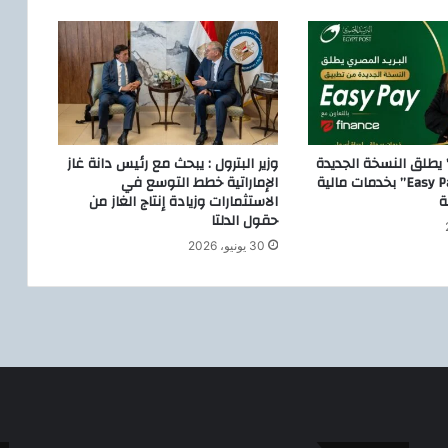
ل
ع
ل
ا
و
ة
1
5
” يطلق النسخة الجديدة
وزير البترول : يبحث مع رئيس دانة غاز
%
من تطبيق “Easy Pay” بخدمات مالية
الإماراتية خطط التوسع في
م
ة
الاستثمارات وزيادة إنتاج الغاز من
حقول الدلتا
ن
ا
30 يونيو، 2026
ل
أ
ج
ر
ا
ل
أ
س
ا