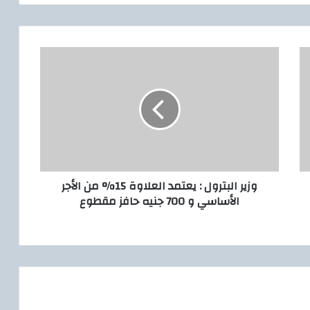
و
ز
ي
ر
ا
ل
ب
ت
ر
وزير البترول : يعتمد العلاوة 15% من الأجر
و
الأساسي و 700 جنيه حافز مقطوع
ل
:
ي
ع
ت
م
د
ا