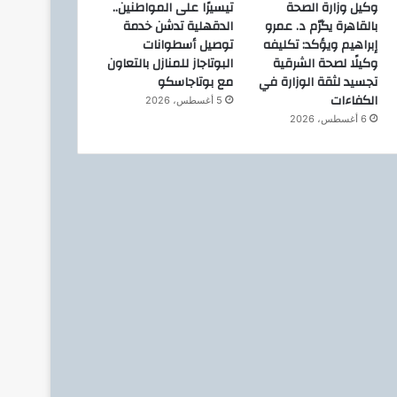
وكيل وزارة الصحة
تيسيرًا على المواطنين..
22 يوليو، 2026
21 يوليو، 2026
بالقاهرة يكرّم د. عمرو
الدقهلية تدشن خدمة
وزير البترول : من مركز التحكم في الشبكة القومية للغاز الطبيعي بشركة جاسكو
وزير البترول : يهنئ فخامة الرئيس عبدالفتاح السيسي، رئيس الجمهورية، وإلى الشعب المصري العظيم، بمناسبة الذكرى الرابعة والسبعين لثورة الثالث والعشرين من يوليو المجيدة لعام 1952.
محمد سعفان.. مسيرة حافلة بالعطاء بين العمل التنفيذي والتشريع والعمل الحزبي
إبراهيم ويؤكد: تكليفه
توصيل أسطوانات
وكيلًا لصحة الشرقية
البوتاجاز للمنازل بالتعاون
تجسيد لثقة الوزارة في
مع بوتاجاسكو
الكفاءات
5 أغسطس، 2026
6 أغسطس، 2026