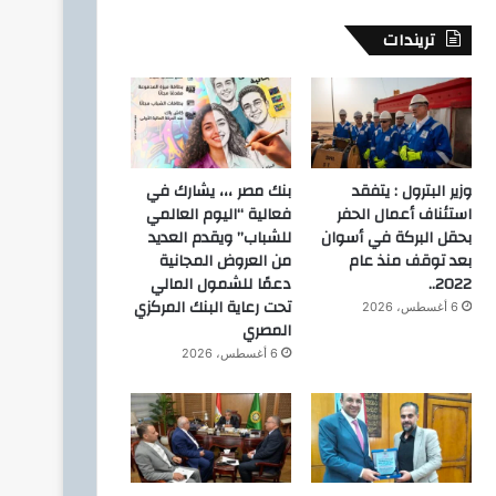
تريندات
وزير البترول : يتفقد
بنك مصر ،،، يشارك في
استئناف أعمال الحفر
فعالية “اليوم العالمي
بحقل البركة في أسوان
للشباب” ويقدم العديد
بعد توقف منذ عام
من العروض المجانية
2022..
دعمًا للشمول المالي
اخبار
تحت رعاية البنك المركزي
6 أغسطس، 2026
المصري
2 أغسطس، 2026
خالص العزاء والمواس
6 أغسطس، 2026