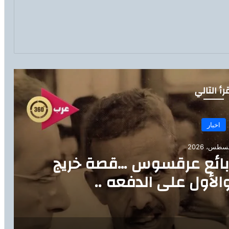
رأ التالي
اخبار
 بائع عرقسوس …قصة خريج
لأول على الدفعه ..