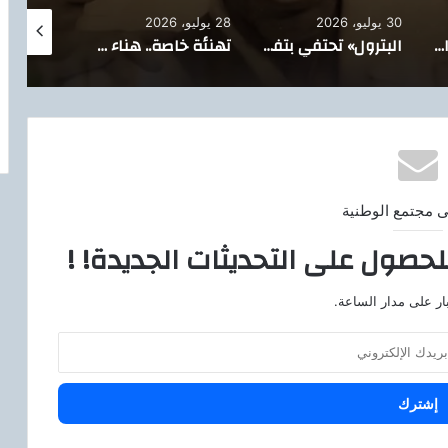
30 يوليو، 2026
28 يوليو، 2026
26 يوليو، 2026
خالص العزاء والمواساة ،،،
البترول» تحتفي بتفوق نجل القيادي النقابي محمد صلاح السيد في الثانوية العامة
تهنئة خاصة.. هناء حسيب تهنئ إيناس أحمد فهمي بثقة النادي الأهلي
ى مجتمع الوطنية
لحصول على التحديثات الجديدة! !
ار على مدار الساعة.