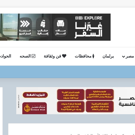
 مصر
برلمان
محافظات
فن وثقافة
الصحه
الحواد
ستئناف أعمال الحفر بحقل البركة في أسوان بعد توقف منذ عام 2022..