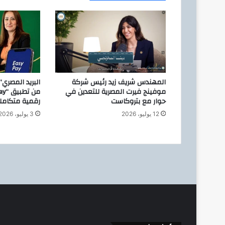
ر
ت
ق
ب
ب
ي
ن
ق
المهندس شريف زيد رئيس شركة
البريد المصري
ط
موفينج فيرت المصرية للتعدين في
ا
حوار مع بتروكاست
رقمية متكامل
ع
12 يوليو، 2026
3 يوليو، 2026
ا
ل
ب
ت
ر
و
ل
ا
ل
م