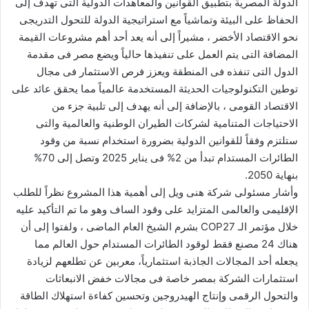
الدولة المصرية بتطبيق القوانين والمعاهدات الدولية التى تهدف إلى
و
الحفاظ على البيئة وتماشياً مع استراتيجية الدولة للتحول التدريجى
ن
نحو الاقتصاد الأخضر ، مشيراً إلى أنه يعد أحد أهم مشروعات القيمة
ي
المضافة التى يتم العمل على تنفيذها حالياً ويضع مصر فى مقدمة
ا
الدول التى تنفذه فى المنطقة ويعزز فرص الاستثمار فى مجال
توطين التكنولوجيات الحديثة المستخدمة عالمياً مما يحقق عائد على
الاقتصاد القومى ، بالإضافة إلى أنه يهدف إلى تلبية جزء من
الاحتياجات المتنامية لشركات الطيران الوطنية والعالمية والتى
ستلتزم وفقاً للقوانين الدولية بضرورة استخدام نسبة من وقود
الطائرات المستدام تبدأ من 2% فى يناير 2025 وتصل إلى 70%
بنهاية 2050.
وأشار مسئولى شركة هنى ويل إلى أهمية هذا المشروع نظراً للطلب
الإقليمى والعالمى المتزايد على وقود الساف وهو ما تم التأكيد عليه
خلال مؤتمر الـ COP27 بشرم الشيخ العام الماضى ، ولفتوا إلى أن
هناك 24 مصنع فقط لوقود الطائرات المستدام حول العالم مما
يجعله أحد المجالات الجاذبة استثمارياً، معربين عن تطلعهم لزيادة
استثمارات الشركة بمصر خاصة فى مجالات خفض الانبعاثات
والتحول الرقمى وإنتاج الهيدروجين وتحسين كفاءة استهلاك الطاقة