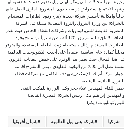
وغيرها من المجالات التى يمكن لهنى ويل تقديم خدمات هندسية لها.
وشهد الاجتماع استعراض دراسة جدوى المشروع الجارى العمل عليها
حالياً وامكانية تأسيس شركة جديدة لإنتاج وقود الطائرات المستدام
بالشراكة بين وزارة البترول والثروة المعدنية ممثلة فى الشركة
المصرية القابضة للبتروكيماويات وشركات القطاع الخاص حيث تقدر
الطاقة الإنتاجية للمشروع بـ 120 ألف طن سنوياً من منتج وقود
الطائرات المستدام وذلك باستخدام زيت الطعام المستخدم والمتوفر
محلياً كمادة خام أساسية اعتماداً على أحدث التكنولوجيات العالمية
فى هذا المجال حيث يعمل هذا الوقود على خفض انبعاثات الكربون
بنسبة تصل إلى 90% من الوقود التقليدى ، ومن المقترح إقامته
بجوار شركة أنربك بالإسكندرية بهدف التكامل مع شركات قطاع
البترول القائمة بالمنطقة.
حضر اللقاء المهندس علاء حجر وكيل الوزارة للمكتب الفنى
والمهندس إبراهيم مكى رئيس الشركة المصرية القابضة
للبتروكيماويات (إيكم).
تركيا
شركة هنى ويل العالمية
شمال أفريقيا