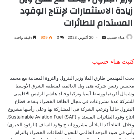
زيادة الاستثمارات لإنتاج الوقود
المستدام للطائرات
هناء حسيب
أ
20 أكتوبر، 2023
0
909
دقيقة واحدة
ر
س
ل
كتبت هناء حسيب
ب
ر
بحث المهندس طارق الملا وزير البترول والثروة المعدنية مع محمد
ي
محيسن رئيس شركة هنى ويل العالمية لمنطقة الشرق الأوسط
د
وشمال أفريقيا ووسط آسيا وتركيا وخالد هاشم الرئيس الاقليمى
ا
للشركة عدة مشروعات فى مجال الطاقة الخضراء ينفذها قطاع
إ
البترول حالياً وترغب الشركة فى المشاركة بها وعلى رأسها مشروع
ل
انتاج وقود الطائرات المستدام (SAF) Sustainable Aviation Fuel.
ك
وخلال اللقاء أكد الملا أن مشروع انتاج وقود الساف (الوقود الحيوى)
ت
يأتى فى ضوء التوجه العالمى للتحول للطاقات الخضراء والتزام
ر