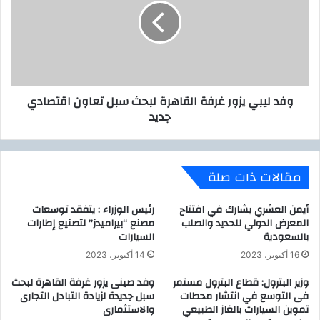
ز
ل
ي
ي
ا
ب
د
ي
ة
ي
ا
ز
وفد ليبي يزور غرفة القاهرة لبحث سبل تعاون اقتصادي
ل
و
جديد
ت
ر
ب
غ
ا
ر
د
ف
مقالات ذات صلة
ل
ة
ا
ا
ل
ل
أيمن العشري يشارك في افتتاح
رئيس الوزراء : يتفقد توسعات
ت
ق
المعرض الدولي للحديد والصلب
مصنع “بيراميدز” لتصنيع إطارات
ج
بالسعودية
السيارات
ا
ا
ه
16 أكتوبر، 2023
14 أكتوبر، 2023
ر
ر
ي
وزير البترول: قطاع البترول مستمر
وفد صينى يزور غرفة القاهرة لبحث
ة
فى التوسع في انتشار محطات
سبل جديدة لزيادة التبادل التجارى
و
ل
تموين السيارات بالغاز الطبيعي
والاستثمارى
ا
ب