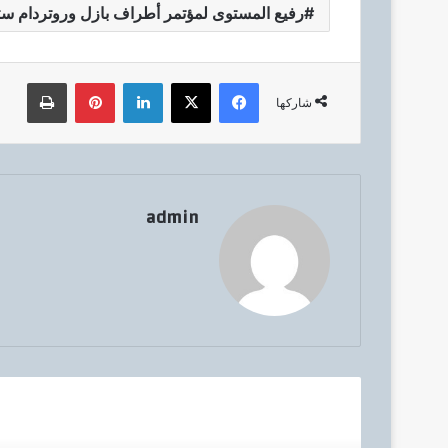
رفيع المستوى لمؤتمر أطراف بازل وروتردام ست
فيسبوك
‫X
لينكدإن
بينتيريست
طباعة
شاركها
admin
أق