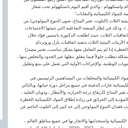
م واستكهولم ، والذي أقيم اليوم باستكهولم تحت شعار
للمواد الكيميائية والنفايات”.
ية الثلاث (التلوث، تغير المناخ، صون التنوع البيولوجي) من
خلال تحقيق أهداف اتفاقيات بازل وروتردام واستكهولم ١، وذلك في إطار المنصة التفاعلية التي تتيحها الاجتماعات
لاتفاقيات الثلاث، حيث اطلقت الدكتورة ياسمين فؤاد خلال
زمات البيئية الثلاث بتنفيذ اتفاقيات بازل وروتردام
الخطرة إذا لم يتم التعامل معها بشكل مناسب، تعتبر مصدرًا
كلة تتطلب حلولاً فيما يتعلق بنقلها عبر الحدود والتخلص منها ،
تويات الوطنية، والإجراءات الأولية التي تعمل على منع وتقليل
واد الكيميائية والمخلفات من المساهمين الرئيسيين في
يميائية غازات الدفيئة في جميع مراحل دورة حياتها، وبالتالي
تغير المناخ كارتفاع درجة الحرارة، والأمطار ، وذوبان الجليد ،
مؤدية إلى الحرائق في زيادة إطلاق المواد الكيميائية الخطرة
ب فقدان التنوع البيولوجي إلى حد كبير إلى التلوث الناجم عن
الكيميائية واستخدامها والاتجار بها في جميع مناطق العالم ،
ومن المتوقع أن يتضاعف حجم إنتاج المواد الكيميائية مرة أخرى بين عامي 2017 و 2030. ويتواصل إطلاق المواد