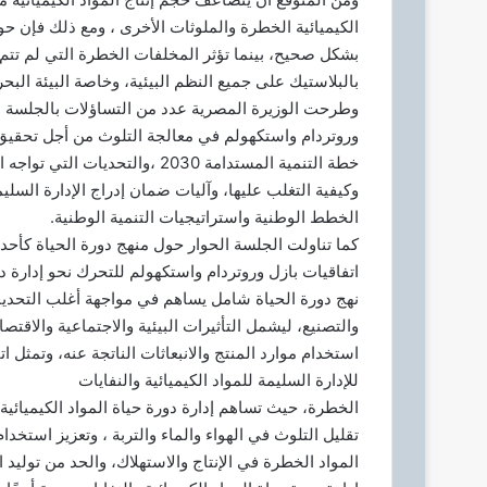
الكيميائية الخطرة والملوثات الأخرى ، ومع ذلك فإن حوا
بشكل صحيح، بينما تؤثر المخلفات الخطرة التي لم تتم 
بالبلاستيك على جميع النظم البيئية، وخاصة البيئة البحر
وطرحت الوزيرة المصرية عدد من التساؤلات بالجلسة للت
وروتردام واستكهولم في معالجة التلوث من أجل تحقيق 
خطة التنمية المستدامة 2030 ،وال
وكيفية التغلب عليها، وآليات ضمان إدراج الإدارة السلي
الخطط الوطنية واستراتيجيات التنمية الوطنية.
كما تناولت الجلسة الحوار حول منهج دورة الحياة كأحد آ
اتفاقيات بازل وروتردام واستكهولم للتحرك نحو إدارة دور
نهج دورة الحياة شامل يساهم في مواجهة أغلب التحديات 
والتصنيع، ليشمل التأثيرات البيئية والاجتماعية والاقتص
استخدام موارد المنتج والانبعاثات الناتجة عنه، وتمثل 
للإدارة السليمة للمواد الكيميائية والنفايات
تقليل التلوث في الهواء والماء والتربة ، وتعزيز استخدام 
المواد الخطرة في الإنتاج والاستهلاك، والحد من توليد ا