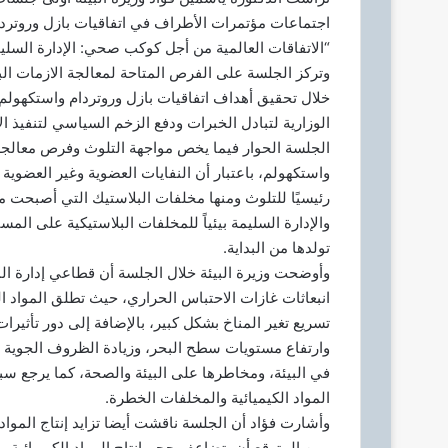
د
اجتماعات مؤتمرات الأطراف في اتفاقيات بازل وروتردا
ا
“الاتفاقات العالمية من أجل كوكب صحي: الإدارة السليمة 
إ
وتركز الجلسة على الفرص المتاحة لمعالجة الازمات البيئ
ل
ك
الوزارية لتبادل الخبرات ودفع الزخم السياسي لتنفيذ ا
ت
الجلسة الحوار فيما يخص مواجهة التلوث وفرص معالجة الأ
ر
و
واستكهولم، باعتبار أن النفايات العضوية وغير العضوية 
ن
رئيسيًا للتلوث ومنها مخلفات البلاستيك التي أصبحت مش
ي
والإدارة السليمة بيئياً للمخلفات البلاستيكية على المس
ا
تولدها من البداية.
وأوضحت وزيرة البيئة خلال الجلسة أن قطاعي إدارة الم
انبعاثات غازات الاحتباس الحراري، حيث تطلق المواد الك
تسريع تغير المناخ بشكل كبير، بالإضافة إلى دور تأثيرات 
وارتفاع مستويات سطح البحر، وزيادة الظروف الجوية ال
في البيئة، ومخاطرها على البيئة والصحة، كما يرجع سب
المواد الكيميائية والمخلفات الخطرة.
وأشارت فؤاد أن الجلسة ناقشت أيضا تزايد إنتاج المواد 