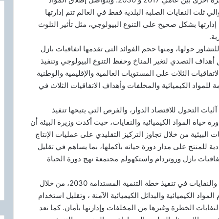
لي ثلث النفايات الصلبة البلدية فقط في العالم تتم إدارتها
إدارتها بشكل صحيح على التنوع البيولوجي، مثل تأثير التلوث
ية.
شاور حولها، ومنها حجم الفوائد التي تقدمها اتفاقيات بازل
أهداف التصدي لتغير المناخ وحفظ التنوع البيولوجي وتنفيذ
تحديات التي تواجه الاتفاقيات الثلاث على المستويات العالمية والإقليمية والوطنية
مة للمواد الكيميائية والمخلفات وأهداف الاتفاقيات الثلاث في
ليات التحول للاقتصاد الدوار، والفرص التي يتيحها تنفيذ
ة حياة المواد الكيميائية والنفايات، حيث أكدت وزيرة البيئة أن
البيئية من خلال تجاوز التركيز التقليدي على عمليات الإنتاج
ادية للمنتج على مدار دورة حياته بأكملها، بما يساهم في تقليل
اتفاقيات بازل وروتردام واستكهولم مجتمعة نهج دورة الحياة
الخطرة، حيث تساهم إدارة دورة حياة المواد الكيميائية والنفايات في تنفيذ خطة التنمية المستدامة 2030، من خلال
المواد الكيميائية والبدائل الكيميائية الآمنة ، وتقليل استخدام
لنفايات الخطرة وغيرها من المخلفات وإدارتها بأمان. كما تعد