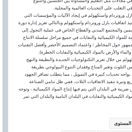
ا في مجالات مثل التعليم والمساواة بين الجنسين والتنوع
ي التغلب على التحديات العالمية والمحلية.
بازل وروتردام واستكهولم في إيجاد الآليات والمؤسسات التي
يذ اتفاقيات بازل وروتردام واستكهولم وبالتالي تعزيز إدارة دورة
يمين والمجتمع المدني والقطاع الخاص فى عملية التحول إلى
ة للمواد الكيميائية والنفايات في جميع مراحل سلسلة الانتاج
لجمهور حول المخاطر ؛ واعتماد التصميم الأخضر وأفضل التقنيات
الماء والأرض بالمواد الكيميائية والنفايات الخطرة).
ولم من خلال تعزيز التكنولوجيات الجديدة والنظيفة والنهج
من التلوث وتغير المناخ وفقدان التنوع البيولوجي بطريقة
 يواجه تحديات كبيرة في التمويل ، مما يتطلب تضافر الجهود
ع وتيرة تنفيذ الاتفاقيات الثلاث، ففي ظل تنامي الصناعة
ريبة في البلدان التي يتم فيها إنتاج المواد الكيميائية ، وتوجه
واد الكيميائية والنفايات في البلدان النامية والبلدان التي تمر
 المستوى