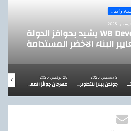
تصاد وأعمال
لق بالسوق العقاري بأول
الجديدة… وتخطط لمحفظة
ى في 2026
28 نوفمبر، 2025
27 نوفمبر، 2025
22 نوفمبر، 2025
جولدن بيلرز للتطوير العقاري تطرح مشروع “سوار” أحدث مشروعاتها ضمن خطة استثمارية تصل ل 15 مليار جنيه
مهرجان جوائز المعماريين العرب يختتم فعالياته بحفل توزيع الجوائز للمشروعات الفائزة
هاني متولي: الدولة تنظر إلى العقار باعتباره صناعة استراتيجية تقطر ورائها أكثر من ١٠٠ من الصناعات الاستراتيجية