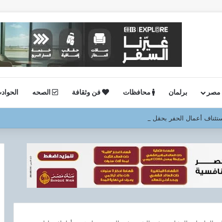
 مصر
برلمان
محافظات
فن وثقافة
الصحه
الحواد
ستئناف أعمال الحفر بحقل البركة في أسوان بعد توقف منذ عام 2022..