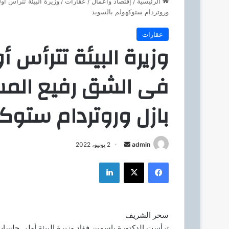
الرئيسية
/
إقتصاد وأعمال
/
عقارات
/
وزيرة البيئة تترأس أ
وروتردام ستوكهولم بالسويد
عقارات
وزيرة البيئة تترأس 
فى الشق رفيع المس
بازل وروتردام ستوك
admin
أ
2 يونيو، 2022
ر
فيسبوك
‫X
لينكدإن
س
ل
ب
ر
سحر الشريف
ي
ترأست الدكتورة ياسمين فؤاد وزيرة البيئة أولى جلسا