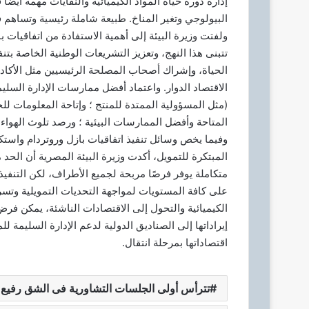
إدارة دورة حياة المواد الكيميائية والنفايات مهمة أيضً
البيولوجي وتغير المناخ. طبيعة شاملة رئيسية وتساهم ف
ولفتت وزيرة البيئة إلى أهمية الاستفادة من اتفاقيات 
تتبنى هذا النهج، وتعزيز التشريعات الوطنية الخاصة بتنف
الحياة، وإشراك أصحاب المصلحة الرئيسيين مثل الأكاد
الاقتصاد الدوار. واعتماد أفضل ممارسات الإدارة السليم
(مثل المسؤولية الممتدة للمنتج ؛ وإتاحة المعلومات ل
المتاحة وأفضل الممارسات البيئية ؛ ورصد تلوث الهواء و
وفيما يخص وسائل تنفيذ اتفاقيات بازل وروتردام واستكه
المبتكرة للتمويل، أكدت وزيرة البيئة المصرية أن الحد 
متكاملة يوفر فرصًا مربحة لجميع الأطراف، لكن التنفيذ
على كافة المستويات لمواجهة التحديات التمويلية وتسري
الكيميائية والتحول إلى الاقتصادات الناشئة، يمكن فرض ض
إيراداتها إلى الصناديق الدولية لدعم الإدارة السليمة للم
اقتصاداتها بمرحلة انتقال.
تترأس أولى الجلسات التشاورية فى الشق رفيع