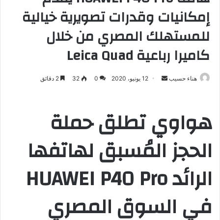
إمكانيات وقدرات تصويرية خيالية
للمستهلك المصري من خلال
كاميرا رباعية Leica Quad
هناء حسيب
أ
12 يونيو، 2020
0
32
2 دقائق
ر
س
هواوي تطلق حملة
ل
ب
الحجز المُسبق لهاتفها
ر
ي
د
الرائد HUAWEI P40 Pro
ا
إ
في السوق المصري
ل
ك
ت