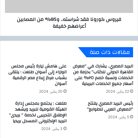
ة
ر
ج
و
فيروس كورونا فقد شراسته.. و85% من المصابين
د
ن
أعراضهم خفيفة
ي
ا
د
ف
ة
ق
ل
د
مقالات ذات صلة
ف
ش
ي
ر
ر
ا
البريد المصري.. يشارك في “معرض
على هامش زيارة رئيس مجلس
و
س
القاهرة الدولي للكتاب” بحزمة من
الوزراء إلى أسوان طلعت : يلتقى
س
الخدمات ونسبة خصم ٢٥٪ على
بشباب مركز إبداع مصر الرقمية
ت
أسعار جميع الخدمات البريدية
أسوان
ك
ه
و
.
22 يناير، 2024
20 يناير، 2024
ر
.
رئيس البريد المصري يفتتح
طلعت : يجتمع بمجلس إدارة
و
و
“المعرض العربي للطوابع”
الهيئة القومية للبريد ويشهد
ن
8
الإطلاق التجريبى لخدمة ” بريدى”
ا
5
5 يناير، 2024
البريد الإلكترونى المسجل بريديا
.
%
.
م
3 يناير، 2024
و
ن