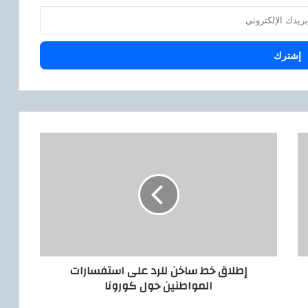
إ
ط
ل
ا
ق
خ
ط
س
ا
إطلاق خط ساخن للرد على استفسارات
خ
المواطنين حول كورونا
ن
ل