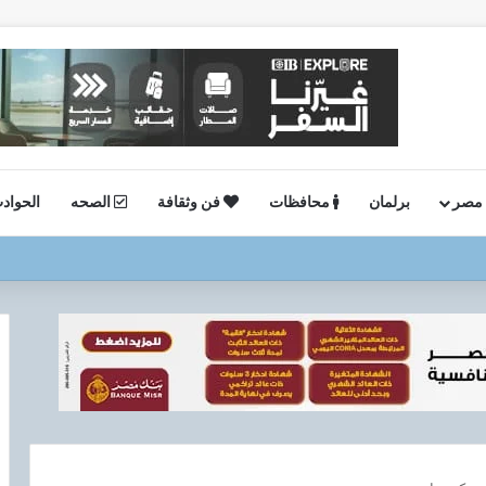
 مصر
برلمان
محافظات
فن وثقافة
الصحه
الحواد
ستئناف أعمال الحفر بحقل البركة في أسوان بعد توقف منذ عام 2022..