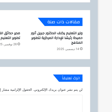
ل
ل
ك
و
مقالات ذات صلة
ن
غ
وزير التعليم يكلف الدكتور جبريل أنور
مدير حدائق ال
و
حميدة رئيسًا للإدارة المركزية لتطوير
تطوير التعليم 
ا
المناهج
ل
26 نوفمبر، 2025
د
14 ديسمبر، 2025
ي
م
ق
ر
ا
اترك تعليقاً
ط
ي
لن يتم نشر عنوان بريدك الإلكتروني.
الحقول الإلزامية مشار إل
ة
و
ا
ز
ل
ا
م