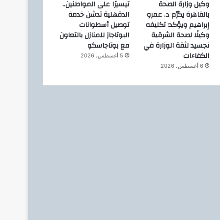
وكيل وزارة الصحة
تيسيرًا على المواطنين..
وتؤكد: تفوق أبناء العجوزة م
بالقاهرة يكرّم د. عمرو
الدقهلية تدشن خدمة
إبراهيم ويؤكد: تكليفه
توصيل أسطوانات
وكيلًا لصحة الشرقية
البوتاجاز للمنازل بالتعاون
تجسيد لثقة الوزارة في
مع بوتاجاسكو
الكفاءات
5 أغسطس، 2026
6 أغسطس، 2026
31 مارس، 2026
29 ديسمبر، 2025
«ريموت كنترول».. مشروع تخرج بإعلام بنات الأزهر يواجه ثقافة فرض الاختيارات ويعزز حرية القرار
لفتة من القلب.. «شيكولاتة» تلميذ تُذيب خطوات المسؤول في صقيل الابتدائية
مدير تعليم الجيزة يكرم طلاب الدقى المتفوقين: الانتظام هو المدخل الحقيقي للتميز