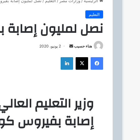
الرئيسية
/
وزارات مصر
/
التعليم
/
نصل لمليون إصابة بفيرو
التعليم
نصل لمليون إصابة ب
هناء حسيب
أ
2 يونيو، 2020
ر
فيسبوك
‫X
لينكدإن
س
ل
ب
ر
ي
وزير التعليم العال
د
ا
إصابة بفيروس كور
إ
ل
ك
ت