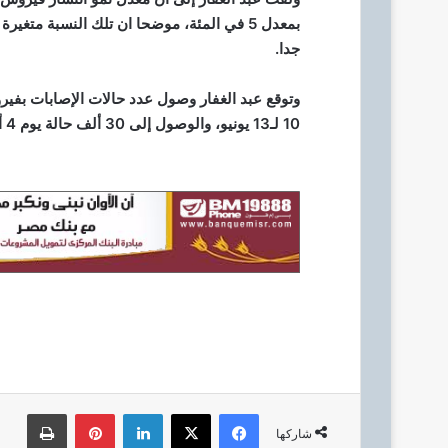
بمعدل 5 في المئة، موضحا ان تلك النسبة متغ
جدا.
10 لـ13 يونيو، والوصول إلى 30 ألف حالة يوم 4 أو 5 يونيو الجاري.
فيسبوك
‫X
لينكدإن
بينتيريست
طباعة
شاركها