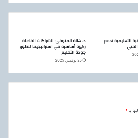
ل
ر
د
ع
ل
ى
قبة التعليمية تدعم
د. هالة المنوفي: الشراكات الفاعلة
ا
الفني
ركيزة أساسية في استراتيجيتنا لتطوير
س
جودة التعليم
ت
ف
25 نوفمبر، 2025
س
ا
ر
ا
ت
ا
ل
يها بـ
*
م
و
ا
ط
ن