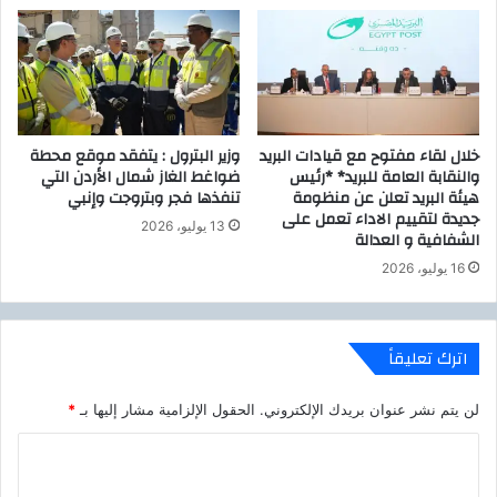
ل
.
ه
.
ا
.
م
ة
خلال لقاء مفتوح مع قيادات البريد
وزير البترول : يتفقد موقع محطة
والنقابة العامة للبريد* *رئيس
ضواغط الغاز شمال الأردن التي
هيئة البريد تعلن عن منظومة
تنفذها فجر وبتروجت وإنبي
جديدة لتقييم الاداء تعمل على
13 يوليو، 2026
الشفافية و العدالة
16 يوليو، 2026
اترك تعليقاً
لن يتم نشر عنوان بريدك الإلكتروني.
الحقول الإلزامية مشار إليها بـ
*
ا
ل