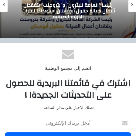
رئيسا “العامة للبترول” و”بترومنت” يتفقدان
أعمال صيانة حقول أبو سنان استعدادًا لفترات
الذروة الصيفية
انضم إلى مجتمع الوطنية
اشترك في قائمتنا البريدية للحصول
على التحديثات الجديدة! !
تصلك الاخبار على مدار الساعة.
أ
د
خ