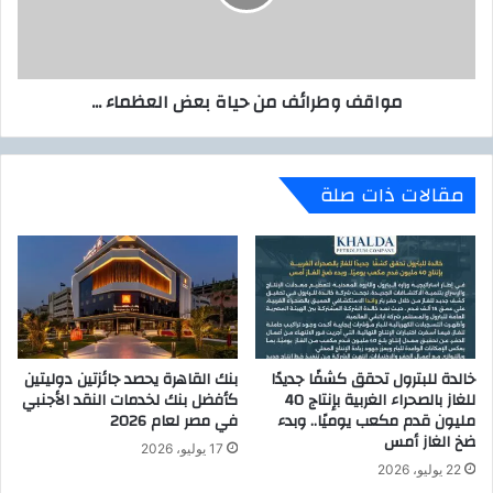
ي
و
ر
ط
و
ر
س
ا
مواقف وطرائف من حياة بعض العظماء ...
ك
ئ
و
ف
ر
م
و
ن
مقالات ذات صلة
ن
ح
ا
ي
ب
ا
ه
ة
ذ
ب
ه
ع
ا
ض
ل
ا
خالدة للبترول تحقق كشفًا جديدًا
بنك القاهرة يحصد جائزتين دوليتين
خ
ل
للغاز بالصحراء الغربية بإنتاج 40
كأفضل بنك لخدمات النقد الأجنبي
ط
ع
مليون قدم مكعب يوميًا.. وبدء
في مصر لعام 2026
و
ظ
ضخ الغاز أمس
ا
م
17 يوليو، 2026
ت
ا
22 يوليو، 2026
ا
ء