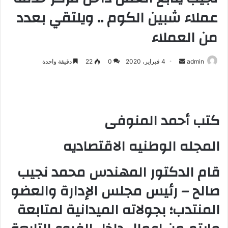
عملاء شبين الكوم .. ويلتقي بعدد
من العملاء
admin
أ
4 فبراير، 2020
0
22
دقيقة واحدة
ر
س
ل
ب
كتب أحمد المنوفى
ر
ي
المجله الوطنيه الاقتصاديه
د
ا
قام الدكتور المهندس محمد نجيب
إ
صالح – رئيس مجلس الإدارة والعضو
ل
ك
المنتدب؛ بجولاته الميدانية لمتابعة
ت
ر