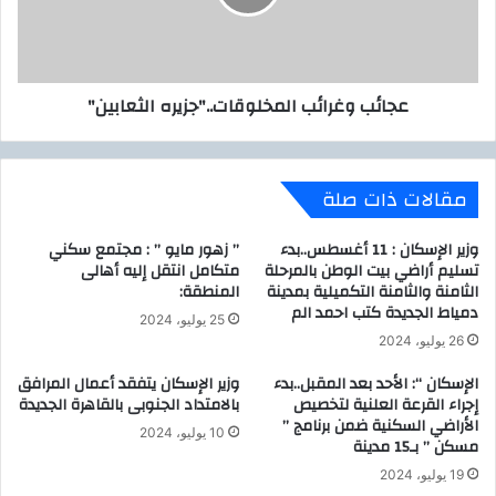
ا
و
ة
غ
ا
ر
ل
ا
عجائب وغرائب المخلوقات.."جزيره الثعابين"
ج
ئ
م
ب
ع
ا
ة
ل
مقالات ذات صلة
ا
م
ل
خ
م
ل
وزير الإسكان : 11 أغسطس..بدء
” زهور مايو ” : مجتمع سكني
ق
تسليم أراضي بيت الوطن بالمرحلة
متكامل انتقل إليه أهالى
و
الثامنة والثامنة التكميلية بمدينة
المنطقة:
ب
ق
دمياط الجديدة كتب احمد الم
ل
ا
25 يوليو، 2024
ة
ت
26 يوليو، 2024
ب
.
الإسكان “: الأحد بعد المقبل..بدء
وزير الإسكان يتفقد أعمال المرافق
أ
.
إجراء القرعة العلنية لتخصيص
بالامتداد الجنوبى بالقاهرة الجديدة
ئ
"
الأراضي السكنية ضمن برنامج ”
م
ج
10 يوليو، 2024
مسكن ” بـ15 مدينة
ة
ز
ا
19 يوليو، 2024
ي