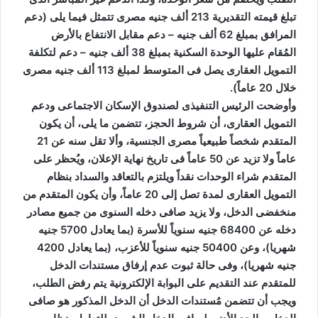
تبلغ قيمته التقديرية 213 ألف جنيه مصرى تتمثل فيما يلى (دعم
المرافق بمبلغ 62 ألف جنيه – دعم مقابل الانتفاع بالأرض
المُقام عليها الوحدة السكنية بمبلغ 38 ألف جنيه – دعم لتكلفة
التمويل العقارى يصل فى المتوسط لمبلغ 113 ألف جنيه مصرى
خلال 20 عاماً).
وأوضحت الرئيس التنفيذى لصندوق الإسكان الاجتماعى ودعم
التمويل العقارى، أن شروط الحجز، تتضمن ما يلى، أن يكون
المتقدم شخصاً طبيعياً مصرى الجنسية، وألا تقل سنه عن 21
عاماً ولا تزيد عن 50 عاماً فى تاريخ نهاية الإعلان، ويُحظر على
المتقدم شراء الوحدات نقداً ويلتزم بالتعاقد والسداد بنظام
التمويل العقارى لمدة تصل إلى 20 عاماً، وأن يكون المتقدم من
منخفضى الدخل، ولا يزيد صافى دخله السنوى من جميع مصادر
دخله عن 68400 جنيه سنوياً للأسرة (بما يعادل 5700 جنيه
شهريا)، وعن 50400 جنيه سنوياً للأعزب، (بما يعادل 4200
جنيه شهريا)، وفى حالة ثبوت عدم إرفاق مستندات الدخل
للمتقدم عند التقديم على البوابة الإلكترونية يتم رفض الطلب،
ويجب أن تتضمن مُستندات الدخل أن الدخل المذكور هو صافى