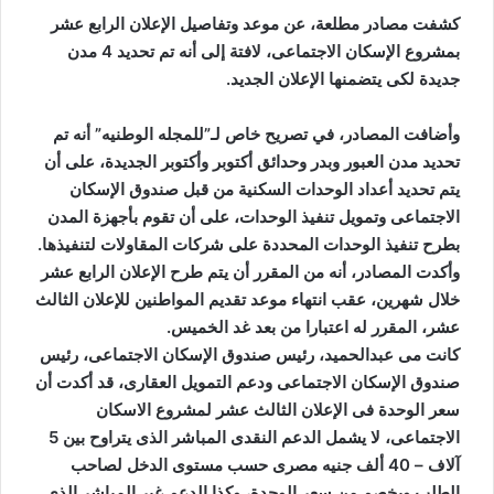
كشفت مصادر مطلعة، عن موعد وتفاصيل الإعلان الرابع عشر
ر
بمشروع الإسكان الاجتماعى، لافتة إلى أنه تم تحديد 4 مدن
و
جديدة لكى يتضمنها الإعلان الجديد.
ن
ي
ا
وأضافت المصادر، في تصريح خاص لـ”للمجله الوطنيه” أنه تم
تحديد مدن العبور وبدر وحدائق أكتوبر وأكتوبر الجديدة، على أن
يتم تحديد أعداد الوحدات السكنية من قبل صندوق الإسكان
الاجتماعى وتمويل تنفيذ الوحدات، على أن تقوم بأجهزة المدن
بطرح تنفيذ الوحدات المحددة على شركات المقاولات لتنفيذها.
وأكدت المصادر، أنه من المقرر أن يتم طرح الإعلان الرابع عشر
خلال شهرين، عقب انتهاء موعد تقديم المواطنين للإعلان الثالث
عشر، المقرر له اعتبارا من بعد غد الخميس.
كانت مى عبدالحميد، رئيس صندوق الإسكان الاجتماعى، رئيس
صندوق الإسكان الاجتماعى ودعم التمويل العقارى، قد أكدت أن
سعر الوحدة فى الإعلان الثالث عشر لمشروع الاسكان
الاجتماعى، لا يشمل الدعم النقدى المباشر الذى يتراوح بين 5
آلاف – 40 ألف جنيه مصرى حسب مستوى الدخل لصاحب
الطلب ويخصم من سعر الوحدة، وكذا الدعم غير المباشر الذى