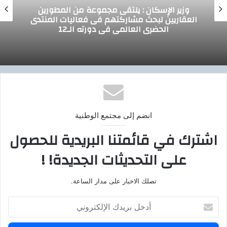
مجموعة من المطورين
إسماعيل : يلتق
م فى فعاليات المنتدى
لاستكمال دراسة فرص ا
 دورته الـ12
الأنظمة الذكية
انضم إلى مجتمع الوطنية
اشترك في قائمتنا البريدية للحصول
على التحديثات الجديدة! !
تصلك الاخبار على مدار الساعة.
أ
د
خ