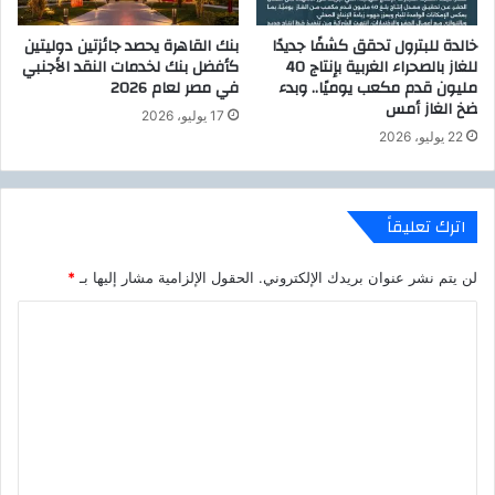
ا
ن
خالدة للبترول تحقق كشفًا جديدًا
بنك القاهرة يحصد جائزتين دوليتين
ن
للغاز بالصحراء الغربية بإنتاج 40
كأفضل بنك لخدمات النقد الأجنبي
ن
مليون قدم مكعب يوميًا.. وبدء
في مصر لعام 2026
ا
ضخ الغاز أمس
17 يوليو، 2026
د
22 يوليو، 2026
ي
ه
ا
اترك تعليقاً
لن يتم نشر عنوان بريدك الإلكتروني.
الحقول الإلزامية مشار إليها بـ
*
ا
ل
ت
ع
ل
ي