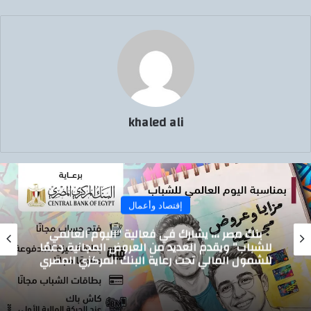
ي
ا
khaled ali
إقتصاد وأعمال
بنك مصر ،،، يشارك في فعالية “اليوم العالمي
للشباب” ويقدم العديد من العروض المجانية دعمًا
للشمول المالي تحت رعاية البنك المركزي المصري