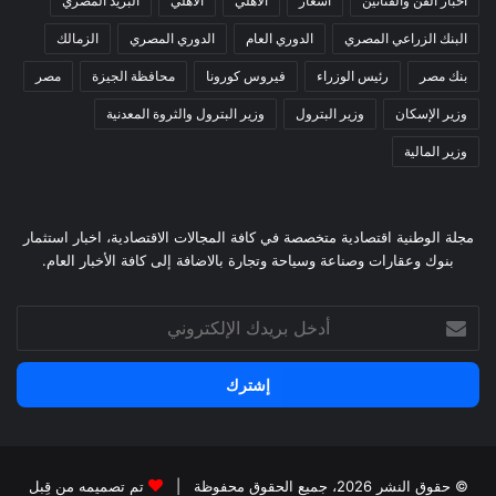
أخبار الفن والفنانين
اسعار
الأهلي
الاهلي
البريد المصري
البنك الزراعي المصري
الدوري العام
الدوري المصري
الزمالك
بنك مصر
رئيس الوزراء
فيروس كورونا
محافظة الجيزة
مصر
وزير الإسكان
وزير البترول
وزير البترول والثروة المعدنية
وزير المالية
مجلة الوطنية اقتصادية متخصصة في كافة المجالات الاقتصادية، اخبار استثمار
بنوك وعقارات وصناعة وسياحة وتجارة بالاضافة إلى كافة الأخبار العام.
أدخل
بريدك
الإلكتروني
© حقوق النشر 2026، جميع الحقوق محفوظة |
تم تصميمه من قِبل