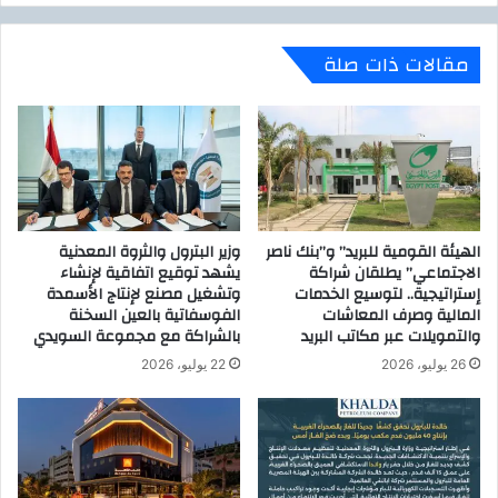
ر
ن
ا
ة
مقالات ذات صلة
ل
ل
ح
ل
ر
د
ه
ك
أ
ت
و
و
ا
ر
م
ع
الهيئة القومية للبريد” و”بنك ناصر
وزير البترول والثروة المعدنية
ا
ط
الاجتماعي” يطلقان شراكة
يشهد توقيع اتفاقية لإنشاء
ل
ي
إستراتيجية.. لتوسيع الخدمات
وتشغيل مصنع لإنتاج الأسمدة
ع
ه
المالية وصرف المعاشات
الفوسفاتية بالعين السخنة
ر
م
والتمويلات عبر مكاتب البريد
بالشراكة مع مجموعة السويدي
ب
ب
ك
26 يوليو، 2026
22 يوليو، 2026
ر
م
و
ا
ك
ت
ح
ب