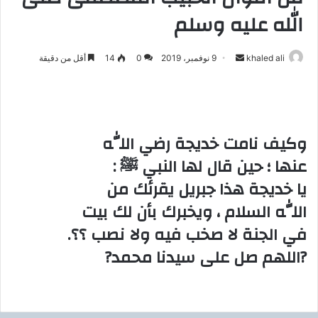
الله عليه وسلم
khaled ali
أ
9 نوفمبر، 2019
0
14
أقل من دقيقة
ر
س
ل
ب
وكيف نامت خديجة رضي اللّٰه
ر
‏عنها ؛ حين قال لها النبي ﷺ :
ي
د
‏يا خديجة هذا جبريل يقرئك من
ا
‏اللّٰه السلام ، ويخبرك بأن لك بيت
إ
‏في الجنة لا صخب فيه ولا نصب ؟؟.
ل
ك
?اللهم صل على سيدنا محمد?
ت
ر
و
ن