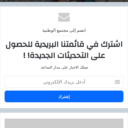
انضم إلى مجتمع الوطنية
اشترك في قائمتنا البريدية للحصول
على التحديثات الجديدة! !
تصلك الاخبار على مدار الساعة.
أ
د
خ
ل
ب
ر
ي
د
ج
ك
م