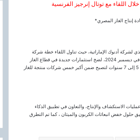
خلال اللقاء مع توتال إنرجيز الفرنسية
دة إنتاج الغاز المصري*
يذي لشركة أدنوك الإماراتية، حيث تناول اللقاء خطة شركة
أركيوس انرجي ، التي تأسست بشراكة بين BP وأدنوك في ديسمبر 2024، لضخ استثمارات جديدة في قطاع الغاز
المصري، بأهداف طموحة لمضاعفة إنتاج الشركة خلال 5 إلى 7 سنوات لتصبح ضمن أكبر خمس شركات منتجة للغاز
عمليات الاستكشاف والإنتاج، والتعاون في تطبيق الذكاء
ق حلول خفض انبعاثات الكربون والميثان ، كما تم التطرق