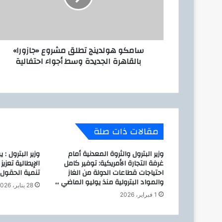
ك
ه
ت
و
ر
ل
و
د
ن
سامكو هولدينج تطلق مشروع «جازورا»
ي
ي
بالقاهرة الجديدة وسط أجواء احتفالية
ن
ج
ت
ط
ل
ق
م
مقالات ذات صلة
ش
ر
وزير البترول والثروة المعدنية أمام
وزير البترول :
و
غرفة التجارة الأمريكية: توفير كامل
الإيطالية تعزي
ع
احتياجات قطاعات الدولة من الغاز
تنمية الحقول 
«
والمواد البترولية منذ يوليو الماضي ،،
ج
28 يناير، 2026
1 فبراير، 2026
ا
ز
و