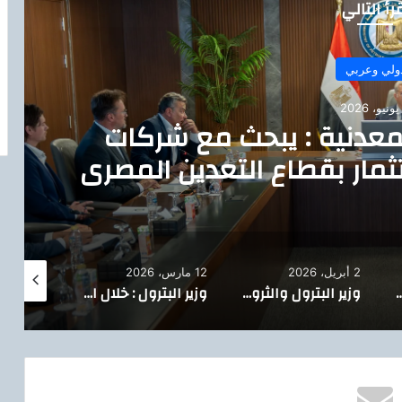
رأ التالي
ولي وعربي
المعدنية : يبحث مع شركات
ثمار بقطاع التعدين المصري
،
2 أبريل، 2026
12 مارس، 2026
11 مارس، 2026
ع مسؤولي إنرجين اليونانية زيادة استثمارات الشركة في استكشاف وإنتاج الغاز بالبحر المتوسط
وزير البترول والثروة المعدنية : خلال لقاء رئيس أنشطة الغاز المتكاملة بشركة شل العالمية ،
وزير البترول : خلال الجمعية العامة للقابضة للقابضة للبتروكيماويات 2026-2027.. خطة لتنفيذ 10 مشروعات بطاقة 7.5 مليون طن وتوطين أكثر من 20 منتجًا باستثمارات 11 مليار دولار