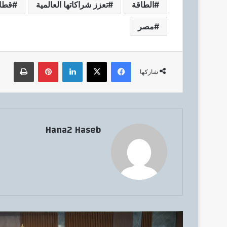
الطاقة
تعزز شراكاتها العالمية
قطاع
مصر
فيسبوك
‫X
لينكدإن
بينتيريست
طباعة
شاركها
Hana2 Haseb