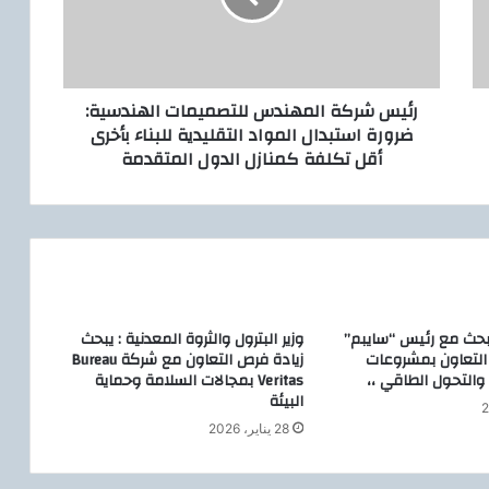
ر
ك
ة
ا
رئيس شركة المهندس للتصميمات الهندسية:
ل
ضرورة استبدال المواد التقليدية للبناء بأخرى
م
أقل تكلفة كمنازل الدول المتقدمة
ه
ن
د
س
ل
ل
ت
ص
 يبحث مع رئيس “سايبم”
وزير البترول والثروة المعدنية : يبحث
م
ز التعاون بمشروعات
زيادة فرص التعاون مع شركة Bureau
ي
والتحول الطاقي ،،
Veritas بمجالات السلامة وحماية
م
البيئة
ا
28 يناير، 2026
ت
ا
ل