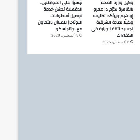
وكيل وزارة الصحة
تيسيرًا على المواطنين..
بالقاهرة يكرّم د. عمرو
الدقهلية تدشن خدمة
إبراهيم ويؤكد: تكليفه
توصيل أسطوانات
وكيلًا لصحة الشرقية
البوتاجاز للمنازل بالتعاون
دولي وعربي
تجسيد لثقة الوزارة في
مع بوتاجاسكو
الكفاءات
5 أغسطس، 2026
2 أبريل، 2026
وزي
6 أغسطس، 2026
إنرجين اليونانية زيادة استثم
استكشاف وإنتاج الغاز بال
10 فبراير، 2026
10 فبراير، 2026
وزير البترول : يتابع مع توتال إنرجيز الفرنسية مشروع ربط حقل كرونوس القبرصي بمصر
وزير البترول والثروة المعدنية : يبحث مع اركيوس انرجي خطهها الطموح لاستكشاف وإنتاج الغاز
لعرض فرص الاستثمار فى قطاع البترول والتعدين …وزراء البترول والثروة المعدنية والمالية والاستثمار يعقدون اجتماع مائدة مستديرة مع المؤسسات المالية وبنوك الاستثمار العالمية