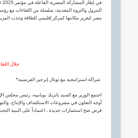
ا
إ
البترول والثروة المعدنية، سلسلة من اللقاءات مع رؤس
ل
مصر لتعزيز مكانتها كمركز إقليمي للطاقة وجذب المزيد 
ك
ت
ر
و
ن
ي
خلال اللقاء
ا
شراكة استراتيجية مع توتال إنرجيز الفرنسية*
اجتمع الوزير مع السيد باتريك بويانييه، رئيس مجلس الإ
أوجه التعاون في مشروعات الاستكشاف والإنتاج، والتو
فرص ضخ استثمارات جديدة ، اعتماداً على البنية التحتي