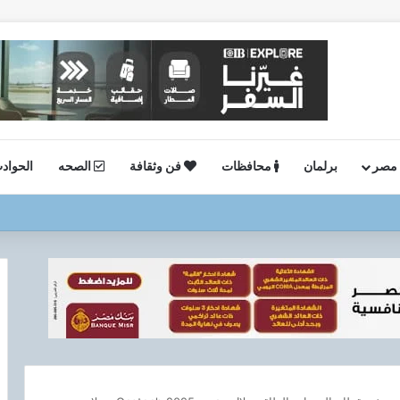
 مصر
برلمان
محافظات
فن وثقافة
الصحه
الحواد
ستئناف أعمال الحفر بحقل البركة في أسوان بعد توقف منذ عام 2022..