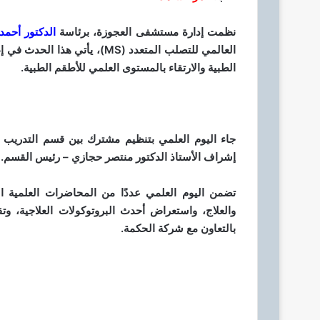
ي
د
نظمت إدارة مستشفى العجوزة، برئاسة
الدكتور أحم
ا
العالمي للتصلب المتعدد (MS)،
إ
الطبية والارتقاء بالمستوى العلمي للأطقم الطبية.
ل
ك
ت
ر
و
جاء اليوم العلمي بتنظيم مشترك بين قسم التدريب 
ن
إشراف الأستاذ الدكتور منتصر حجازي – رئيس القسم.
ي
ا
تضمن اليوم العلمي عددًا من المحاضرات العلمية 
والعلاج، واستعراض أحدث البروتوكولات العلاجية، 
بالتعاون مع شركة الحكمة.