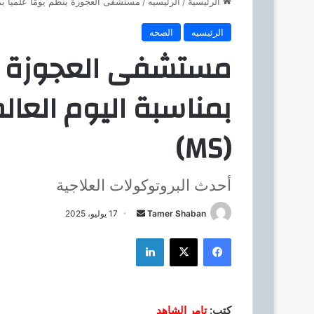
الرئيسية
/
الرئيسيه
/
مستشفى العجوزة ينظم يومًا علميًا بمنا
الرئيسيه
الصحه
مستشفى العجوزة ينظ
بمناسبة اليوم العال
(MS)
أحدث البروتوكولات العلاجية
Tamer Shaban
أ
17 يوليو، 2025
ر
فيسبوك
‫X
لينكدإن
س
ل
ب
ر
كتب:
تامر الشاهد