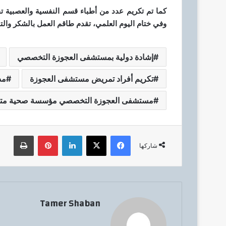
كما تم تكريم عدد من أطباء قسم النفسية والعصبية ت
وفي ختام اليوم العلمي، تقدم طاقم العمل بالشكر والت
إشادة دولية بمستشفى العجوزة التخصصي
تكريم أفراد تمريض مستشفى العجوزة
مد
مستشفى العجوزة التخصصي مؤسسة صحية مت
فيسبوك
‫X
لينكدإن
بينتيريست
طباعة
شاركها
Tamer Shaban