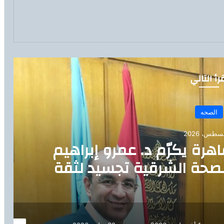
رأ التالي
الصحه
هرة يكرّم د. عمرو إبراهيم
 لصحة الشرقية تجسيد لثقة
في الكفاءات