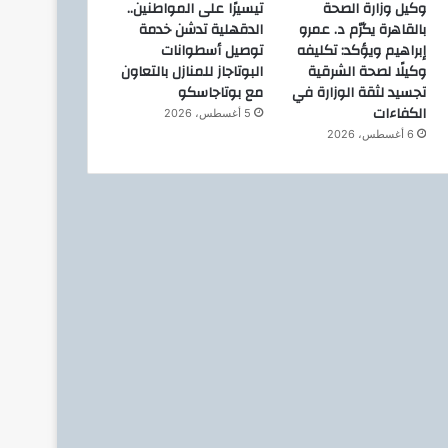
24 يوليو، 2026
23 يوليو، 2026
وكيل وزارة الصحة
تيسيرًا على المواطنين..
بعد فشل عملية بالخارج.. فريق مستشفى إمبابة العام ينجح في إعادة ملامح الوجه والدعائم العظمية لمريض
هدى عبدالعال تشهد حفل تخرج الدبلومة الأمريكية بقومية العجوزة
غلق وتشميع عيادتين بالبراجيل.. وضبط مركز تجميل يديره «مزيف» بالمنيرة الغربية
بالقاهرة يكرّم د. عمرو
الدقهلية تدشن خدمة
إبراهيم ويؤكد: تكليفه
توصيل أسطوانات
وكيلًا لصحة الشرقية
البوتاجاز للمنازل بالتعاون
تجسيد لثقة الوزارة في
مع بوتاجاسكو
الكفاءات
5 أغسطس، 2026
6 أغسطس، 2026