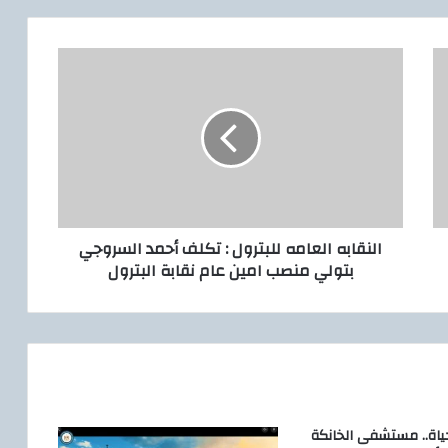
ا
ل
ن
ق
ا
ب
ه
ا
ل
النقابه العامه للبترول : تكلف أحمد السروجي
ع
بتولي منصب امين عام نقابة البترول
ا
م
ه
ل
ل
ب
ت
ر
ياة.. مستشفى الخانكة
و