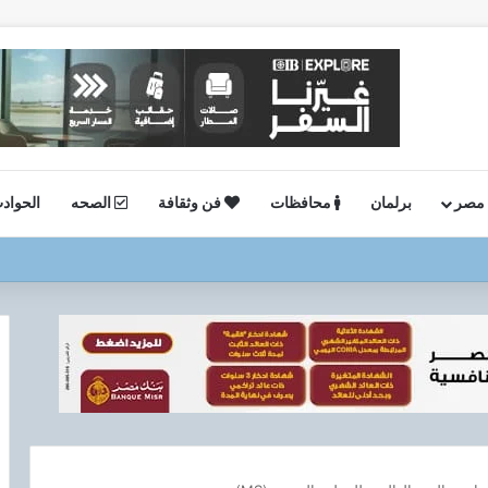
 مصر
برلمان
محافظات
فن وثقافة
الصحه
الحواد
ستئناف أعمال الحفر بحقل البركة في أسوان بعد توقف منذ عام 2022..