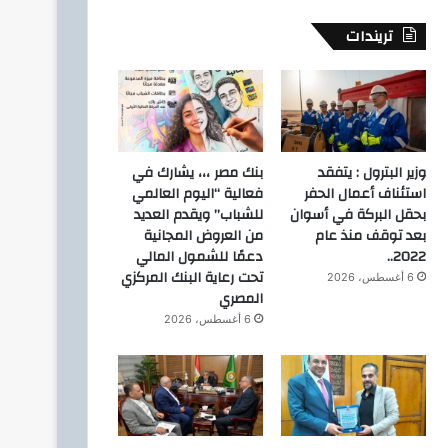
تريندات
وزير البترول : يتفقد
بنك مصر ،،، يشارك في
استئناف أعمال الحفر
فعالية “اليوم العالمي
بحقل البركة في أسوان
للشباب” ويقدم العديد
التعليم
بعد توقف منذ عام
من العروض المجانية
2022..
دعمًا للشمول المالي
5 أغسطس، 2026
تحت رعاية البنك المركزي
6 أغسطس، 2026
الأول على الجمهورية من العجوز
المصري
نواصل دعم المتفوقين و
6 أغسطس، 2026