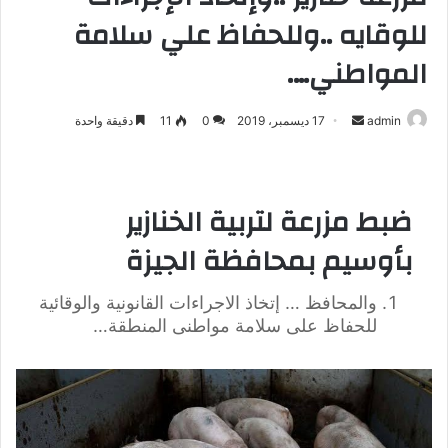
للوقايه ..وللحفاظ علي سلامة
المواطني….
admin
أ
17 ديسمبر، 2019
0
11
دقيقة واحدة
ر
س
ل
ضبط مزرعة لتربية الخنازير
ب
ر
بأوسيم بمحافظة الجيزة
ي
د
والمحافظ … إتخاذ الاجراءات القانونية والوقائية
ا
للحفاظ على سلامة مواطنى المنطقة…
إ
ل
ك
ت
ر