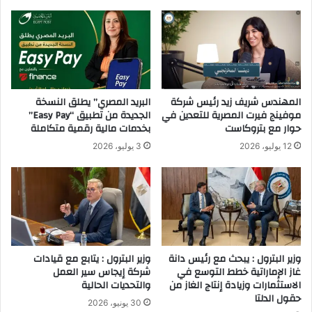
ا
ر
ب
ف
ا
ق
المهندس شريف زيد رئيس شركة
البريد المصري” يطلق النسخة
و
موفينج فيرت المصرية للتعدين في
الجديدة من تطبيق “Easy Pay”
س
حوار مع بتروكاست
بخدمات مالية رقمية متكاملة
ا
ل
12 يوليو، 2026
3 يوليو، 2026
ش
ر
ق
ي
ة
.
وزير البترول : يبحث مع رئيس دانة
وزير البترول : يتابع مع قيادات
غاز الإماراتية خطط التوسع في
شركة إيجاس سير العمل
الاستثمارات وزيادة إنتاج الغاز من
والتحديات الحالية
حقول الدلتا
30 يونيو، 2026