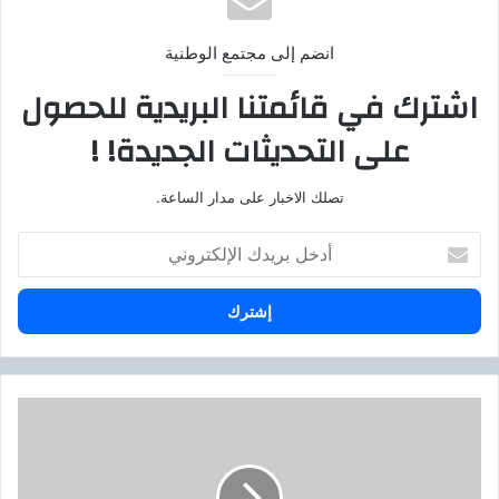
انضم إلى مجتمع الوطنية
اشترك في قائمتنا البريدية للحصول
على التحديثات الجديدة! !
تصلك الاخبار على مدار الساعة.
أ
د
خ
ل
ب
ر
ي
د
د
ك
ع
ا
و
ل
ه