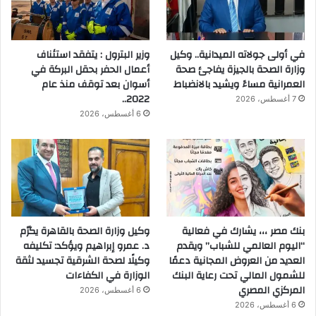
في أولى جولاته الميدانية.. وكيل
وزير البترول : يتفقد استئناف
وزارة الصحة بالجيزة يفاجئ صحة
أعمال الحفر بحقل البركة في
العمرانية مساءً ويشيد بالانضباط
أسوان بعد توقف منذ عام
2022..
7 أغسطس، 2026
6 أغسطس، 2026
بنك مصر ،،، يشارك في فعالية
وكيل وزارة الصحة بالقاهرة يكرّم
“اليوم العالمي للشباب” ويقدم
د. عمرو إبراهيم ويؤكد: تكليفه
العديد من العروض المجانية دعمًا
وكيلًا لصحة الشرقية تجسيد لثقة
للشمول المالي تحت رعاية البنك
الوزارة في الكفاءات
المركزي المصري
6 أغسطس، 2026
6 أغسطس، 2026