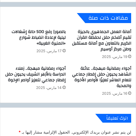
ط
ب
م
ع
مقالات ذات صلة
خ
ة
ا
ع
ل
ا
أمانة العمل الجماهيري بالجيزة
بالصور| رفع 500 حالة إشغالات
ف
ل
تقيم أضخم حفل لحفظة القرآن
ليلية لإعادة انضباط شوارع
ا
الكريم بالتعاون مع أمانة مستقبل
«المنيرة الغربية»
م
وطن مركز أوسيم
ت
ي
17 مارس، 2025
ا
اً
19 مارس، 2025
ل
ف
أجواء رمضانية مبهجة.. عائلة
أجواء رمضانية مبهجة.. زملاء
ح
ي
الشاهد يحيون حفل إفطار جماعي
الدراسة بالأزهر الشريف يحيون حفل
ز
ت
للعام العاشر تعزيزًا لأواصر الأخوة
إفطار جماعي لتعزيز أواصر الإخوة
ا
ق
والمحبة
م
ن
14 مارس، 2025
و
ي
16 مارس، 2025
ا
ة
ل
5
م
G
اترك تعليقاً
ح
م
و
و
ا
لن يتم نشر عنوان بريدك الإلكتروني.
الحقول الإلزامية مشار إليها بـ
*