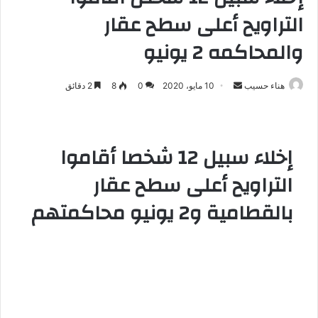
التراويح أعلى سطح عقار
والمحاكمه 2 يونيو
هناء حسيب
أ
10 مايو، 2020
0
8
2 دقائق
ر
س
ل
إخلاء سبيل 12 شخصا أقاموا
ب
ر
التراويح أعلى سطح عقار
ي
بالقطامية و2 يونيو محاكمتهم
د
ا
إ
ل
ك
ت
ر