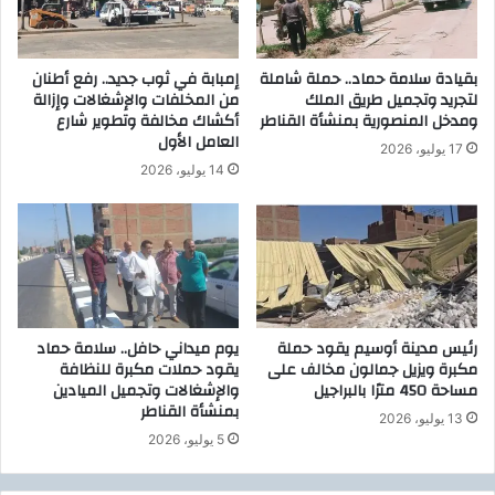
م
ل
ص
م
ر
ل
بقيادة سلامة حماد.. حملة شاملة
إمبابة في ثوب جديد.. رفع أطنان
ت
ا
لتجريد وتجميل طريق الملك
من المخلفات والإشغالات وإزالة
س
ك
ومدخل المنصورية بمنشأة القناطر
أكشاك مخالفة وتطوير شارع
ت
ى
العامل الأول
ط
ف
17 يوليو، 2026
ي
ى
14 يوليو، 2026
ع
م
ب
ص
ا
ر
ل
ص
ن
ا
رئيس مدينة أوسيم يقود حملة
يوم ميداني حافل.. سلامة حماد
ع
مكبرة ويزيل جمالون مخالف على
يقود حملات مكبرة للنظافة
ة
مساحة 450 مترًا بالبراجيل
والإشغالات وتجميل الميادين
ت
بمنشأة القناطر
13 يوليو، 2026
ح
5 يوليو، 2026
ت
ر
ع