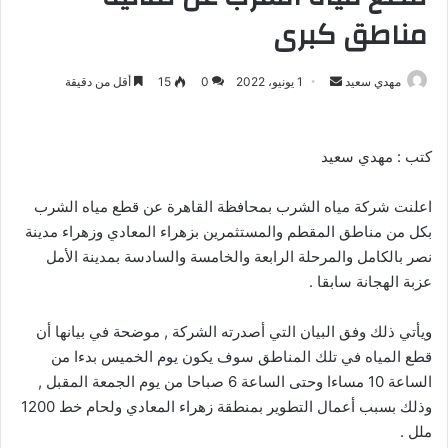
مناطق كبرى
مهدي سعيد
أ
1 يونيو، 2022
0
15
أقل من دقيقة
ر
س
ل
كتب : مهدي سعيد
ب
ر
اعلنت شركة مياه الشرب بمحافظة القاهرة عن قطع مياه الشرب
ي
بكل من مناطق المقطم والمستثمرين بزهراء المعادي وزهراء مدينة
د
نصر بالكامل والمرحلة الرابعة والخامسة والسادسة بمدينة الأمل
ا
عزبة الهجانة سابقا .
إ
ل
ويأتي ذلك وفق البيان التي أصدرته الشركة , موضحة في بيانها أن
ك
قطع المياه في تلك المناطق سوف يكون يوم الخميس بدءا من
ت
الساعة 10 مساءا وحتى الساعة 6 صباحا من يوم الجمعة المقبل ,
ر
وذلك بسبب أعمال التطوير بمنطقة زهراء المعادي ولحام خط 1200
و
ملل .
ن