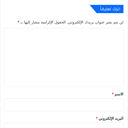
ا
اترك تعليقاً
ي
ة
لن يتم نشر عنوان بريدك الإلكتروني.
الحقول الإلزامية مشار إليها بـ
*
ر
ئ
ا
ي
ل
س
ا
ت
ل
ع
ج
م
ل
ه
ي
و
ر
ق
ي
*
الاسم
*
ة
البريد الإلكتروني
*