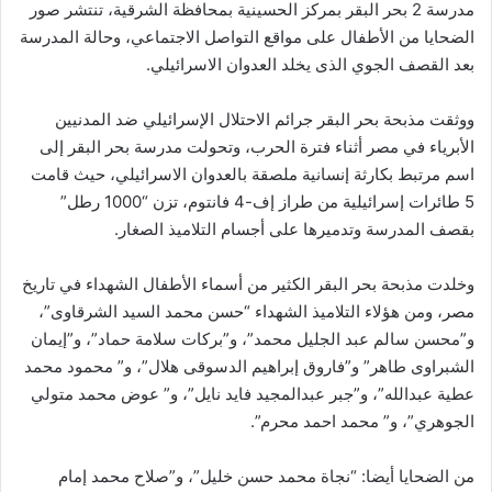
مدرسة 2 بحر البقر بمركز الحسينية بمحافظة الشرقية، تنتشر صور
ي
الضحايا من الأطفال على مواقع التواصل الاجتماعي، وحالة المدرسة
ا
بعد القصف الجوي الذى يخلد العدوان الاسرائيلي.
ووثقت مذبحة بحر البقر جرائم الاحتلال الإسرائيلي ضد المدنيين
الأبرياء في مصر أثناء فترة الحرب، وتحولت مدرسة بحر البقر إلى
اسم مرتبط بكارثة إنسانية ملصقة بالعدوان الاسرائيلي، حيث قامت
5 طائرات إسرائيلية من طراز إف-4 فانتوم، تزن “1000 رطل”
بقصف المدرسة وتدميرها على أجسام التلاميذ الصغار.
وخلدت مذبحة بحر البقر الكثير من أسماء الأطفال الشهداء في تاريخ
مصر، ومن هؤلاء التلاميذ الشهداء “حسن محمد السيد الشرقاوى”،
و”محسن سالم عبد الجليل محمد”، و”بركات سلامة حماد”، و”إيمان
الشبراوى طاهر” و”فاروق إبراهيم الدسوقى هلال”، و” محمود محمد
عطية عبدالله”، و”جبر عبدالمجيد فايد نايل”، و” عوض محمد متولي
الجوهري”، و” محمد احمد محرم”.
من الضحايا أيضا: “نجاة محمد حسن خليل”، و”صلاح محمد إمام