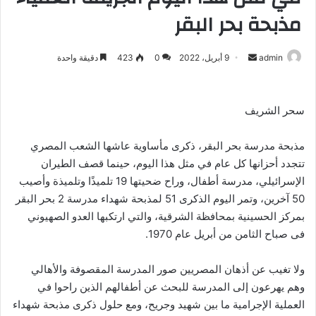
مذبحة بحر البقر
admin
أ
9 أبريل، 2022
0
423
دقيقة واحدة
ر
س
ل
سحر الشريف
ب
ر
مذبحة مدرسة بحر البقر، ذكرى مأساوية عاشها الشعب المصري
ي
تتجدد أحزانها كل عام في مثل هذا اليوم، حينما قصف الطيران
د
الإسرائيلي، مدرسة أطفال، وراح ضحيتها 19 تلميذًا وتلميذة وأصيب
ا
50 آخرين، وتمر اليوم الذكرى 51 لمذبحة شهداء مدرسة 2 بحر البقر
إ
بمركز الحسينية بمحافظة الشرقية، والتي ارتكبها العدو الصهيوني
ل
فى صباح الثامن من أبريل عام 1970.
ك
ت
ولا تغيب عن أذهان المصريين صور المدرسة المقصوفة والأهالي
ر
وهم يهرعون إلى المدرسة للبحث عن أطفالهم الذين راحوا في
و
العملية الإجرامية ما بين شهيد وجريح، ومع حلول ذكرى مذبحة شهداء
ن