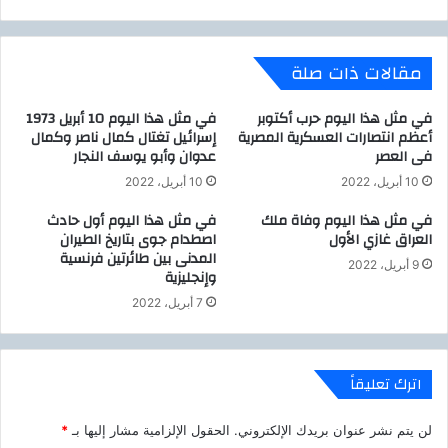
ل
ش
ع
ر
ر
و
مقالات ذات صلة
ا
ع
ق
د
غ
ا
في مثل هذا اليوم حرب أكتوبر
في مثل هذا اليوم 10 أبريل 1973
ا
أعظم انتصارات العسكرية المصرية
إسرائيل تغتال كمال ناصر وكمال
ر
فى العصر
عدوان وأبو يوسف النجار
ز
م
ي
ص
10 أبريل، 2022
10 أبريل، 2022
ا
ر
في مثل هذا اليوم وفاة ملك
في مثل هذا اليوم أول حادث
ل
ل
العراق غازي الأول
اصطدام جوى بتاريخ الطيران
أ
ل
المدنى بين طائرتين فرنسية
و
إ
9 أبريل، 2022
وإنجليزية
ل
س
ك
7 أبريل، 2022
ا
ن
ا
اترك تعليقاً
ل
م
ت
لن يتم نشر عنوان بريدك الإلكتروني.
الحقول الإلزامية مشار إليها بـ
*