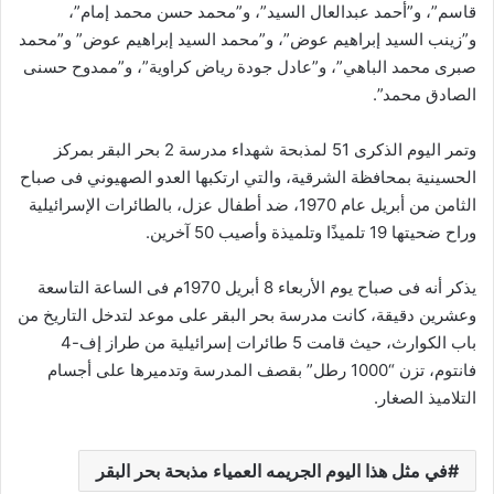
قاسم”، و”أحمد عبدالعال السيد”، و”محمد حسن محمد إمام”،
و”زينب السيد إبراهيم عوض”، و”محمد السيد إبراهيم عوض” و”محمد
صبرى محمد الباهي”، و”عادل جودة رياض كراوية”، و”ممدوح حسنى
الصادق محمد”.
وتمر اليوم الذكرى 51 لمذبحة شهداء مدرسة 2 بحر البقر بمركز
الحسينية بمحافظة الشرقية، والتي ارتكبها العدو الصهيوني فى صباح
الثامن من أبريل عام 1970، ضد أطفال عزل، بالطائرات الإسرائيلية
وراح ضحيتها 19 تلميذًا وتلميذة وأصيب 50 آخرين.
يذكر أنه فى صباح يوم الأربعاء 8 أبريل 1970م فى الساعة التاسعة
وعشرين دقيقة، كانت مدرسة بحر البقر على موعد لتدخل التاريخ من
باب الكوارث، حيث قامت 5 طائرات إسرائيلية من طراز إف-4
فانتوم، تزن “1000 رطل” بقصف المدرسة وتدميرها على أجسام
التلاميذ الصغار.
في مثل هذا اليوم الجريمه العمياء مذبحة بحر البقر