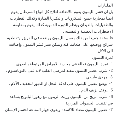
ا
المليارات .
بل ان قشر الليمون يقوم بالاضافة لعلاج كل انواع السرطان يقوم
ايضا بمحاربة جميع الميكروبات والبكتريا الضارة وكذلك الفطريات
والطفيليات والديدان وينظم الدورة الدموية كذلك يقوم بمقاومة
الاضطرابات العصبية والنفسيه .
فلنستفد جميعا من ذلك بغسل الليمون ووضعه فى الفريزر وتقطعيه
شرائح ووضعها على طعامنا كله ويمكن بشر قشر الليمون وإضافته
الي الاكل.
ثمرة الليمون
1- ثمرة الليمون فعالة فى محاربة الامراض المرتبطة بالعدوى .
2- شرب عصير الليمون مفيد لمرضي القلب لانه غني بالبوتاسيوم .
3- مهدئ طبيعي .
4- يوضع عصير الليمون علي لدغة النحل او الدبور لتخفيف الآلام .
5- يوقف نزيف الدم .
6- شرب مزيج من الليمون وزيت الزيتون مع زهور البابونج يساعد
في تفتتيت الحصوات المرارية .
7- عصير الليمون مضاد للاكسدة ويقوى جهاز المناعة لجسم الإنسان
.