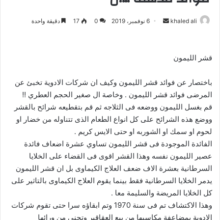
khaled ali
أ
6 نوفمبر، 2019
0
17
دقيقة واحدة
ر
س
ل
قشر الليمون
ب
ر
باختصار عن فوائد قشر الليمون وكيف ان شركات الادوية تخبئ عن
ي
المرضى فوائد قشر الليمون . وخاصة ال صغير الحجم العطري !!
د
قم بغسل الليمون ووضعه فى الثلاجه ثم قم بتقطيعه شرائح بالقشر
ا
ووضع هذه الشرائح على كل انواع الطعام الذى تتناوله من خضار او
إ
لحوم او سمك او الشوربه او حتى الايس كريم .
ل
الفائدة الموجودة فى قشر الليمون تساوي عشرة اضعاف فائدة
ك
عصير الليمون نفسه وهذا القشر اقوى فى القضاء على الخلايا
ت
السرطانية بعشرة الاف ضعف العلاج الكيماوى بل ان قشر الليمون
ر
يدمر الخلايا السرطانية فقط بينما يقوم العلاج الكيماوى بالتاثير على
و
كل الخلايا المريضة والسليمة معا .
ن
وهذا الاكتشاف تم فى سنة 1970 وتم ابقاؤه سرا حتى تقوم شركات
ي
الادوية بمضاعفة مكاسبها من بيع العقاقير وتجنى من ورائها