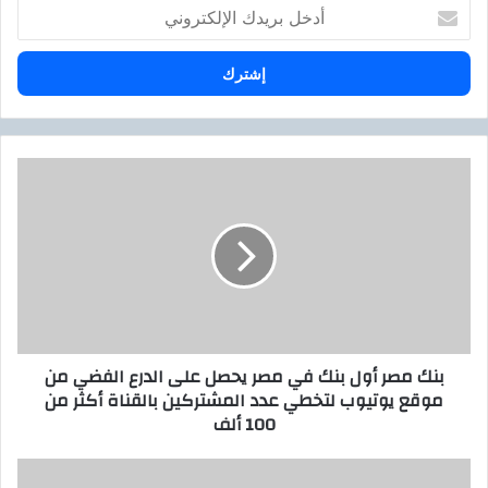
أ
د
خ
ل
ب
ر
ي
د
ب
ك
ن
ا
ك
ل
م
إ
ص
ل
ر
ك
أ
ت
و
ر
ل
بنك مصر أول بنك في مصر يحصل على الدرع الفضي من
و
ب
موقع يوتيوب لتخطي عدد المشتركين بالقناة أكثر من
ن
ن
100 ألف
ي
ك
ف
ي
ا