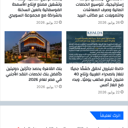
إستراتيجية.. لتوسيع الخدمات
وتشغيل مصنع لإنتاج الأسمدة
م
ع
المالية وصرف المعاشات
الفوسفاتية بالعين السخنة
و
ط
والتمويلات عبر مكاتب البريد
بالشراكة مع مجموعة السويدي
ق
ي
ع
26 يوليو، 2026
22 يوليو، 2026
ه
ي
و
ت
ي
و
ب
ل
خالدة للبترول تحقق كشفًا جديدًا
بنك القاهرة يحصد جائزتين دوليتين
ت
للغاز بالصحراء الغربية بإنتاج 40
كأفضل بنك لخدمات النقد الأجنبي
خ
مليون قدم مكعب يوميًا.. وبدء
في مصر لعام 2026
ط
ضخ الغاز أمس
17 يوليو، 2026
ي
22 يوليو، 2026
ع
د
د
ا
اترك تعليقاً
ل
م