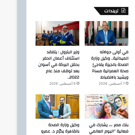
تريندات
اخبار الرياضه
23 نوفمبر، 2025
أرامكو السعودية شريك نجاح ر
وسباق الشرقية الدول
في أولى جولاته
وزير البترول : يتفقد
الميدانية.. وكيل وزارة
استئناف أعمال الحفر
الصحة بالجيزة يفاجئ
بحقل البركة في أسوان
صحة العمرانية مساءً
بعد توقف منذ عام
ويشيد بالانضباط
2022..
4 نوفمبر، 2025
1 نوفمبر، 2025
7 أغسطس، 2026
6 أغسطس، 2026
الكابتن عبدالله الجود: أكثر من 200 ألف مشارك في سباق الشرقية الدولي من مختلف الفئات المجتمعية والعمرية للرجال والسيدات
مدرب سعودي يهزم أندية أوروبية ويرفع الكأس.. وهذه كواليس البطولة الأصعب
رؤية شبابية للمستقبل: المهندس أمير أبو الفتوح المرشح بنادى سموحة تحت السن يستعرض برنامجه الطموح أمام الجمعية العمومية
بنك مصر ،،، يشارك في
وكيل وزارة الصحة
فعالية “اليوم العالمي
بالقاهرة يكرّم د. عمرو