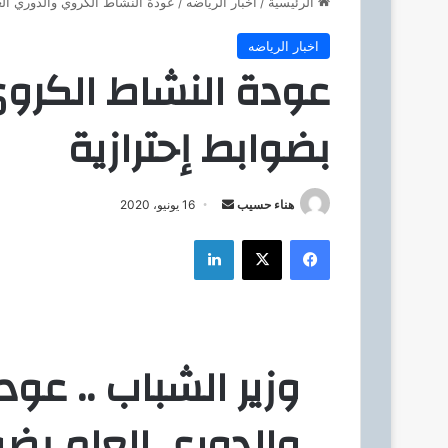
الرئيسية
/
اخبار الرياضه
/
عودة النشاط الكروي والدوري الع
اخبار الرياضه
عودة النشاط الكروي
بضوابط إحترازية
هناء حسيب
أ
16 يونيو، 2020
ر
فيسبوك
‫X
لينكدإن
س
ل
ب
ر
ي
وزير الشباب .. عو
د
ا
والدوري العام بضوا
إ
ل