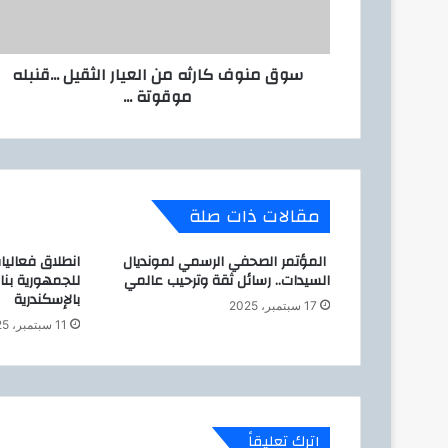
ف
ر
ك
و
ا
ن
سوق منوف كارثه من العيار الثقيل ...قنبله
ر
ي
موقوتة ...
ث
ه
م
ن
ا
ل
مقالات ذات صلة
ع
ي
المؤتمر الصحفي الرسمي لمونديال
انطلاق فعاليا
ا
السيدات.. رسائل ثقة وترحيب عالمي
للجمهورية بن
ر
بالإسكندرية
ا
17 سبتمبر، 2025
ل
11 سبتمبر، 2025
ث
ق
ي
ل
.
اترك تعليقاً