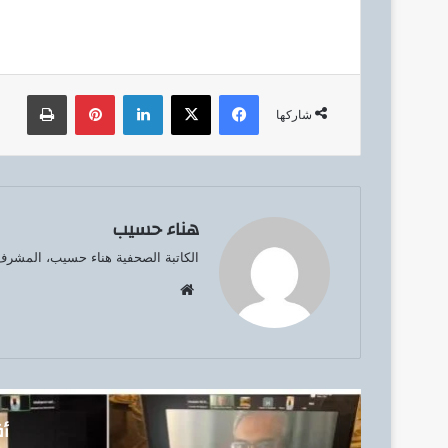
فيسبوك
‫X
لينكدإن
بينتيريست
طباعة
شاركها
هناء حسيب
الكاتبة الصحفية هناء حسيب، المشرف 
موق
ع
الوي
ب
أق