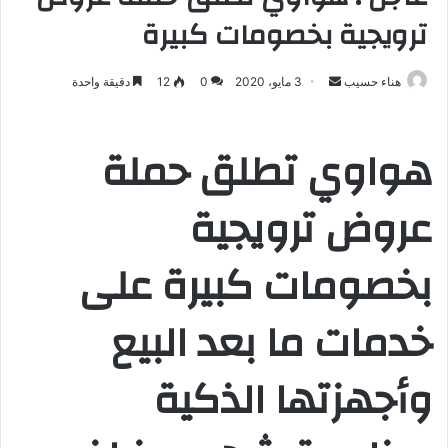
ترويجية بخصومات كبيرة
هناء حسيب
أ
3 مايو، 2020
0
12
دقيقة واحدة
ر
س
هواوي تطلق حملة
ل
ب
عروض ترويجية
ر
ي
د
بخصومات كبيرة على
ا
إ
خدمات ما بعد البيع
ل
ك
ت
وأجهزتها الذكية
ر
و
ن