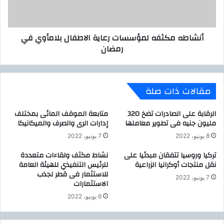
ح
م
س
ك
ا
ث
أنشاطه مكثفه لمؤسسات رعاية الاطفال بلامأوي في
ب
ف
رمضان
ا
ه
ل
ل
ط
م
و
ؤ
مقالات ذات صلة
ا
س
ر
س
ئ
ا
الرقابة على الصادرات تضخ 320
متابعة الموقف المائى بمختلف
و
ت
مليون جنيه فى تطوير معاملها
إدارات الرى والصرف والميكانيكا
ا
ر
8 يونيو، 2022
7 يونيو، 2022
ل
ع
ح
ا
تركيا وروسيا تتفقان مبدئيا على
نشاط مكثف ولقاءات متعددة
ا
نقل منتجات أوكرانيا الزراعية
للرئيس التنفيذي للهيئة العامة
ي
للاستثمار فى قطر لجذب
ل
ة
7 يونيو، 2022
الاستثمارات
ا
ا
ت
ل
6 يونيو، 2022
ا
ا
ل
ط