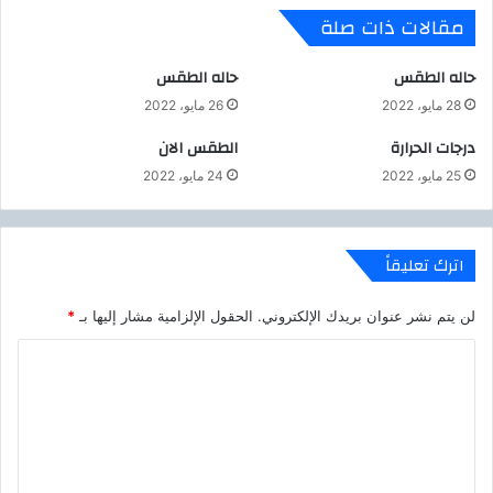
ج
م
مقالات ذات صلة
د
ا
ي
ع
د
ي
حاله الطقس
حاله الطقس
ة
ت
28 مايو، 2022
26 مايو، 2022
ا
أ
ل
ج
درجات الحرارة
الطقس الان
ي
ي
25 مايو، 2022
24 مايو، 2022
و
ل
م
أ
–
ل
و
ا
اترك تعليقاً
ح
ق
ا
س
لن يتم نشر عنوان بريدك الإلكتروني.
الحقول الإلزامية مشار إليها بـ
*
ل
ا
ة
ط
ا
و
ا
ل
ف
6
ا
أ
ت
ة
ش
ع
ه
ل
ر