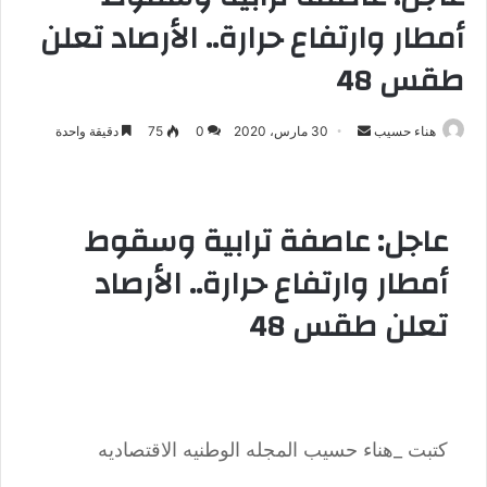
أمطار وارتفاع حرارة.. الأرصاد تعلن
طقس 48
هناء حسيب
أ
30 مارس، 2020
0
75
دقيقة واحدة
ر
س
ل
عاجل: عاصفة ترابية وسقوط
ب
ر
أمطار وارتفاع حرارة.. الأرصاد
ي
تعلن طقس 48
د
ا
إ
ل
ك
ت
كتبت _هناء حسيب المجله الوطنيه الاقتصاديه
ر