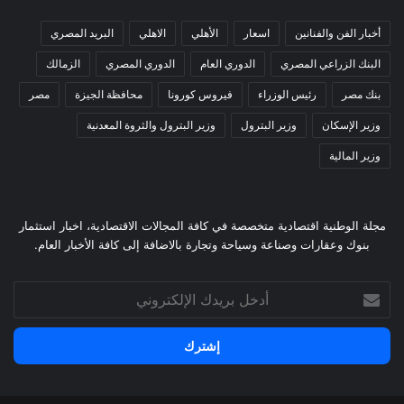
أخبار الفن والفنانين
اسعار
الأهلي
الاهلي
البريد المصري
البنك الزراعي المصري
الدوري العام
الدوري المصري
الزمالك
بنك مصر
رئيس الوزراء
فيروس كورونا
محافظة الجيزة
مصر
وزير الإسكان
وزير البترول
وزير البترول والثروة المعدنية
وزير المالية
مجلة الوطنية اقتصادية متخصصة في كافة المجالات الاقتصادية، اخبار استثمار
بنوك وعقارات وصناعة وسياحة وتجارة بالاضافة إلى كافة الأخبار العام.
أدخل
بريدك
الإلكتروني