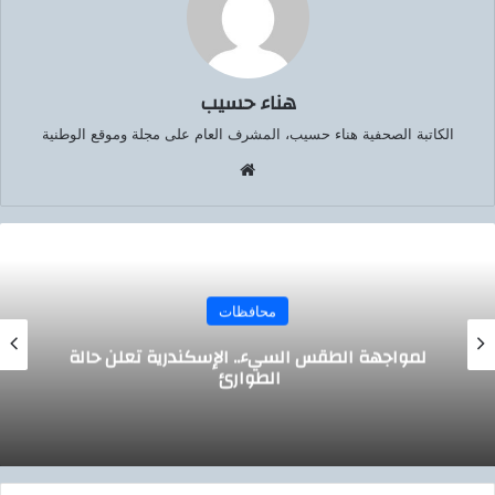
هناء حسيب
الكاتبة الصحفية هناء حسيب، المشرف العام على مجلة وموقع الوطنية
موق
ع
الوي
ب
الرئيسيه
رية تعلن حالة
«الأرصاد»: انخفاض تدريجي في د
وعودة الأمطار ونشاط ال