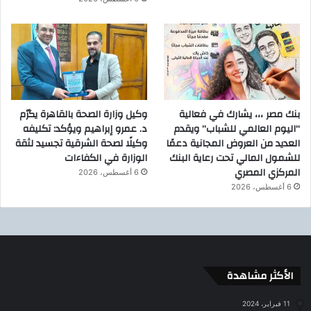
1
9
-
1
2
-
0
بنك مصر ،،، يشارك في فعالية
وكيل وزارة الصحة بالقاهرة يكرّم
1
“اليوم العالمي للشباب” ويقدم
د. عمرو إبراهيم ويؤكد: تكليفه
2
العديد من العروض المجانية دعمًا
وكيلًا لصحة الشرقية تجسيد لثقة
0
للشمول المالي تحت رعاية البنك
الوزارة في الكفاءات
:
المركزي المصري
6 أغسطس، 2026
2
6 أغسطس، 2026
5
:
0
2
الأكثر مشاهدة
11 فبراير، 2024