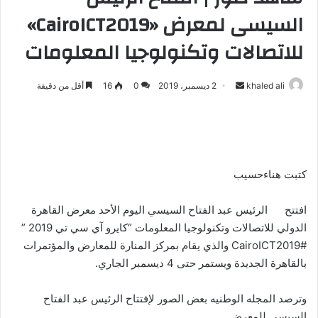
السيسى لمعرض «CairoICT2019»
للاتصالات وتكنولوجيا المعلومات
khaled ali
أ
2 ديسمبر، 2019
0
16
أقل من دقيقة
ر
س
ل
ب
ر
كتبت هناءحسيب
ي
د
افتتح
الرئيس عبد الفتاح السيسي اليوم الأحد معرض القاهرة
ا
الدولي للاتصالات وتكنولوجيا المعلومات “كايرو آي سي تي 2019 ”
إ
#CairoICT2019 والذي يقام بمركز المنارة للمعارض والمؤتمرات
ل
بالقاهرة الجديدة ويستمر حتى 4 ديسمبر الجاري.
ك
ت
وترصد المجله الوطنيه بعض الصور لإفتتاح الرئيس عبد الفتاح
ر
السيسى للمعرض..