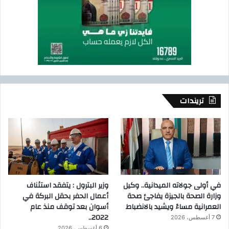
ن
ي
ة
خ
ا
ص
ة
ب
ا
تريندات
ل
م
ز
ا
ر
ع
ق
ر
في أولى جولاته الميدانية.. وكيل
وزير البترول : يتفقد استئناف
ي
وزارة الصحة بالجيزة يفاجئ صحة
أعمال الحفر بحقل البركة في
ب
العمرانية مساءً ويشيد بالانضباط
أسوان بعد توقف منذ عام
ا
2022..
7 أغسطس، 2026
2
6 أغسطس، 2026
0