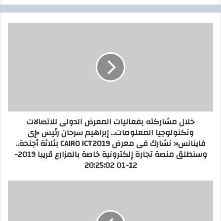
ر
ي
د
خ
ك
ل
ا
ا
ل
ل
إ
م
ل
ش
ك
ا
ت
ر
ر
ك
خلال مشاركته بفعاليات المعرض الدولى للاتصالات
و
ت
وتكنولوجيا المعلومات... إبراهيم سرحان رئيس «إى
ن
ه
فاينانس»: نشارك فى معرض CAIRO ICT2019 بثلاثة أجنحة..
ي
ب
وسنطلق منصة تجارة إلكترونية خاصة بالمزارع قريبا 2019-
ف
12-01 20:25:02
ع
ا
ل
ا
ي
ل
ا
ب
ت
ا