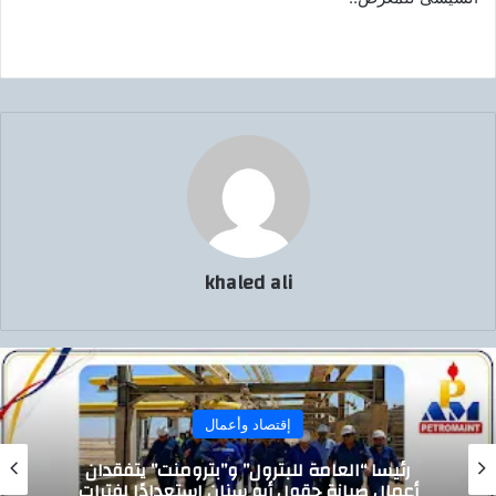
و
ن
ي
ا
khaled ali
إقتصاد وأعمال
رئيسا “العامة للبترول” و”بترومنت” يتفقدان
أعمال صيانة حقول أبو سنان استعدادًا لفترات