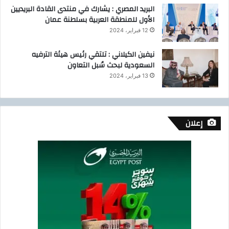
البريد المصري : يشارك في منتدى القادة البريديين
و
الأول للمنطقة العربية بسلطنة عمان
س
ن
12 فبراير، 2024
ط
ل
نيفين الكيلاني : تلتقي رئيس هيئة الترفيه
ق
السعودية لبحث سُبل التعاون
م
13 فبراير، 2024
ن
ص
ة
ت
إعلان
ج
ا
ر
ة
إ
ل
ك
ت
ر
و