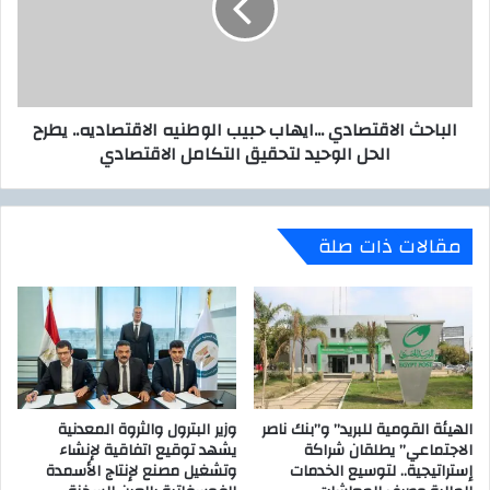
ا
ح
ل
ث
م
ا
ع
ل
ر
ا
ض
الباحث الاقتصادي ...ايهاب حبيب الوطنيه الاقتصاديه.. يطرح
ق
ا
الحل الوحيد لتحقيق التكامل الاقتصادي
ت
ل
ص
د
ا
و
د
ل
مقالات ذات صلة
ي
ى
.
ل
.
ل
.
ا
ا
ت
ي
ص
ه
ا
ا
ل
الهيئة القومية للبريد” و”بنك ناصر
وزير البترول والثروة المعدنية
ب
ا
الاجتماعي” يطلقان شراكة
يشهد توقيع اتفاقية لإنشاء
ح
إستراتيجية.. لتوسيع الخدمات
وتشغيل مصنع لإنتاج الأسمدة
ت
ب
و