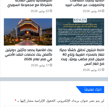
المالية وصرف المعاشات
الفوسفاتية بالعين السخنة
ي
والتمويلات عبر مكاتب البريد
بالشراكة مع مجموعة السويدي
ت
ب
ك
26 يوليو، 2026
22 يوليو، 2026
ا
ن
ل
و
و
ل
ط
و
ن
ج
ي
ي
ه
ا
ا
خالدة للبترول تحقق كشفًا جديدًا
بنك القاهرة يحصد جائزتين دوليتين
ا
ل
للغاز بالصحراء الغربية بإنتاج 40
كأفضل بنك لخدمات النقد الأجنبي
ل
ا
مليون قدم مكعب يوميًا.. وبدء
في مصر لعام 2026
م
ق
ضخ الغاز أمس
17 يوليو، 2026
ع
ت
22 يوليو، 2026
ل
ص
و
ا
م
د
ا
ي
اترك تعليقاً
ت
ه
.
.
لن يتم نشر عنوان بريدك الإلكتروني.
الحقول الإلزامية مشار إليها بـ
*
.
.
.
ي