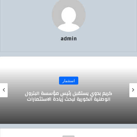
admin
استثمار
وزير التموين يجتمع مع الرئيس التنفيذي لش
صافولا