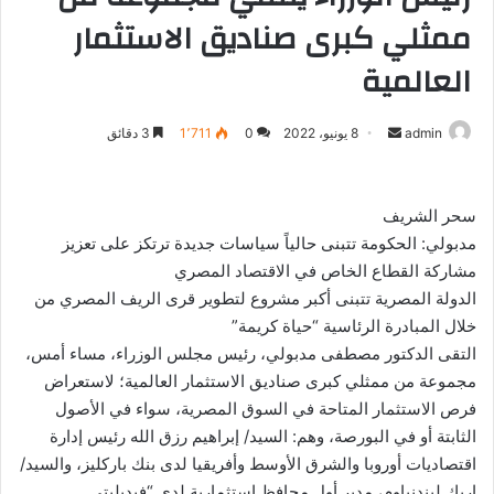
ممثلي كبرى صناديق الاستثمار
العالمية
admin
أ
8 يونيو، 2022
0
1٬711
3 دقائق
ر
س
ل
سحر الشريف
ب
مدبولي: الحكومة تتبنى حالياً سياسات جديدة ترتكز على تعزيز
ر
مشاركة القطاع الخاص في الاقتصاد المصري
ي
الدولة المصرية تتبنى أكبر مشروع لتطوير قرى الريف المصري من
د
خلال المبادرة الرئاسية “حياة كريمة”
ا
التقى الدكتور مصطفى مدبولي، رئيس مجلس الوزراء، مساء أمس،
إ
مجموعة من ممثلي كبرى صناديق الاستثمار العالمية؛ لاستعراض
ل
فرص الاستثمار المتاحة في السوق المصرية، سواء في الأصول
ك
الثابتة أو في البورصة، وهم: السيد/ إبراهيم رزق الله رئيس إدارة
ت
اقتصاديات أوروبا والشرق الأوسط وأفريقيا لدى بنك باركليز، والسيد/
ر
إريك ليندنباوم، مدير أول محافظ استثمارية لدى “فيديليتي