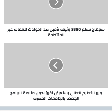
إ
ج
ل
ت
ك
س
ت
ل
ر
م
سوهاج تسلم 5880 وثيقة تأمين ضد الحوادث للعمالة غير
و
5
المنتظمة
ن
8
ي
8
0
و
و
ز
ث
ي
ي
ر
ق
ا
ة
ل
ت
ت
أ
ع
م
ل
وزير التعليم العالي يستعرض تقريرًا حول متابعة البرامج
ي
ي
الجديدة بالجامعات المصرية
ن
م
ض
ا
د
ل