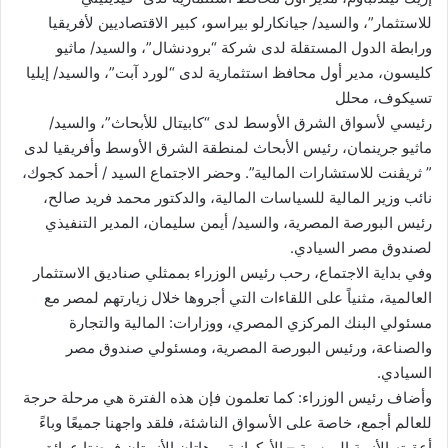
و
للاستثمار”، والسيد/ جيانكارلو بيراسو، كبير الاقتصاديين لأفريقيا
ن
ورابطة الدول المستقلة لدى شركة “برودنشال”، والسيد/ ماثيو
ي
كليسون، مدير أول محافظ استثمارية لدى “لورد آبت”، والسيد/ إيليا
ا
تسيكوف، محلل
رئيسي لأسواق الشرق الأوسط لدى “كابيتال للأبحاث”، والسيد/
ماثيو جرينمان، رئيس الأبحاث لمنطقة الشرق الأوسط وأفريقيا لدى
” ثريڤنت للاستشارات المالية”. وحضر الاجتماع السيد / أحمد كجوك،
نائب وزير المالية للسياسات المالية، والدكتور محمد فريد صالح،
رئيس البورصة المصرية، والسيد/ أيمن سليمان، المدير التنفيذي
لصندوق مصر السيادي.
وفي بداية الاجتماع، رحب رئيس الوزراء بممثلي صناديق الاستثمار
العالمية، مثنياً على اللقاءات التي أجروها خلال زيارتهم لمصر مع
مسئولي البنك المركزي المصري، ووزارات: المالية والتجارة
والصناعة، ورئيس البورصة المصرية، ومسئولي صندوق مصر
السيادي.
وأضاف رئيس الوزراء: كما تعلمون فإن هذه الفترة هي مرحلة حرجة
للعالم أجمع، خاصة على الأسواق الناشئة، فلقد واجهنا جميعًا وباءً
أعقبته الأزمة الروسية – الأوكرانية، وهاتان الأزمتان فرضتا عوائق