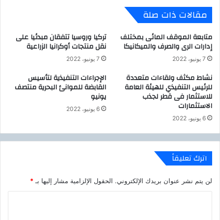
ا
ع
مقالات ذات صلة
ل
ا
ح
ل
و
ي
متابعة الموقف المائى بمختلف
تركيا وروسيا تتفقان مبدئيا على
ا
ي
إدارات الرى والصرف والميكانيكا
نقل منتجات أوكرانيا الزراعية
د
س
7 يونيو، 2022
7 يونيو، 2022
ث
ت
ل
ع
نشاط مكثف ولقاءات متعددة
الإجراءات التنفيذية لتأسيس
ل
للرئيس التنفيذي للهيئة العامة
القابضة للموانئ البحرية منتصف
ر
للاستثمار فى قطر لجذب
يونيو
ع
ض
الاستثمارات
م
ت
6 يونيو، 2022
ا
ق
6 يونيو، 2022
ل
ر
ة
ي
غ
رً
اترك تعليقاً
ي
ا
ر
ح
ا
و
لن يتم نشر عنوان بريدك الإلكتروني.
الحقول الإلزامية مشار إليها بـ
*
ل
ل
م
ا
م
ن
ت
ل
ت
ا