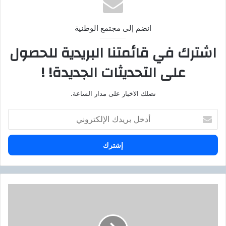
انضم إلى مجتمع الوطنية
اشترك في قائمتنا البريدية للحصول
على التحديثات الجديدة! !
تصلك الاخبار على مدار الساعة.
أ
د
خ
ل
ب
ر
ي
د
س
ك
و
ا
ه
ل
ا