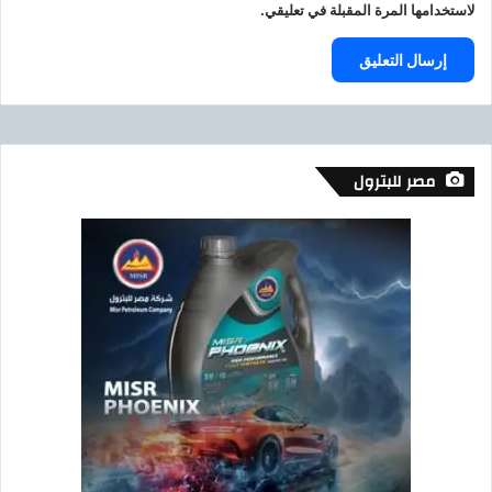
لاستخدامها المرة المقبلة في تعليقي.
ا
م
ع
ا
ت
ا
ل
م
مصر للبترول
ص
ر
ي
ة