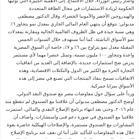
وأشار رئيس الوزراء، خلال الاجتماع، إلى الأهمية الكبيرة التي توليها
الحكومة لزيادة الاستثمارات في مجال الطاقة المتجددة
والهيدروجين الأخضر والأمونيا الخضراء. وقال الدكتور مصطفى
مدبولي: نتوقع أن ينتهي العام المالي الجاري بمعدل نمو يتجاوز ٦٪
وهي نسبة جيدة في ظل الظروف العالمية الحالية ومقارنة بمعدلات
نمو الأسواق الناشئة، كما أننا نستهدف خلال السنوات الخمس
المقبلة معدل نمو يتراوح بين ٦٪ و ٧٪، خاصة أن السوق المصرية
واعدة وتتجاوز ١٠٠ مليون نسمة، وتمثل عنصرا مهما لأي مستثمر
يدرس ضخ استثمارات جديدة، بالإضافة إلى العديد من اتفاقيات
التجارة الحرة مع الكثير من الدول والتكتلات الاقتصادية، وهذه
الاتفاقيات تسمح بنفاذ المنتجات التي تصنع في مصر إلى هذه
الأسواق بمزايا جمركية.
ورداً على سؤال حول مفاوضات مصر مع صندوق النقد الدولي،
أوضح الدكتور مصطفى مدبولي أن علاقتنا مع الصندوق لم تنقطع منذ
عام ٢٠١٦، وحتى بعد انتهاء برنامج الإصلاح النقدي والمالي، استمرت
علاقتنا مع الصندوق في صورة دعم فنى واستشارات. وأضاف أن
المشاورات مع الصندوق مستمرة، والإصلاحات الهيكلية حاضرة بقوة
خلال هذه المفاوضات للتأكيد على أننا لن نقف عند برنامج الإصلاح