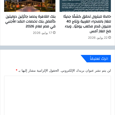
ع
2
د
0
ك
2
خالدة للبترول تحقق كشفًا جديدًا
بنك القاهرة يحصد جائزتين دوليتين
و
0
للغاز بالصحراء الغربية بإنتاج 40
كأفضل بنك لخدمات النقد الأجنبي
ر
،
مليون قدم مكعب يوميًا.. وبدء
في مصر لعام 2026
و
ب
ضخ الغاز أمس
17 يوليو، 2026
ن
د
22 يوليو، 2026
ا
ل
"
ا
:
م
ن
اترك تعليقاً
7
ي
لن يتم نشر عنوان بريدك الإلكتروني.
الحقول الإلزامية مشار إليها بـ
*
و
ن
ا
ي
ل
و
2
ت
0
ع
2
0
ل