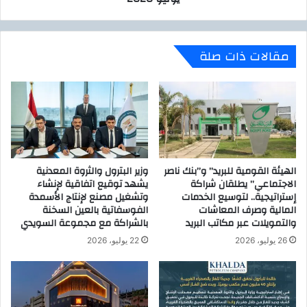
ع
ا
ن
ن
ا
و
مقالات ذات صلة
ل
ي
م
ة
و
ا
ق
ل
ف
ع
ا
ا
ل
م
ا
ة
ق
الهيئة القومية للبريد” و”بنك ناصر
وزير البترول والثروة المعدنية
ي
الاجتماعي” يطلقان شراكة
يشهد توقيع اتفاقية لإنشاء
ت
و
إستراتيجية.. لتوسيع الخدمات
وتشغيل مصنع لإنتاج الأسمدة
ص
م
المالية وصرف المعاشات
الفوسفاتية بالعين السخنة
ا
2
والتمويلات عبر مكاتب البريد
بالشراكة مع مجموعة السويدي
د
1
ى
26 يوليو، 2026
22 يوليو، 2026
ي
"
و
م
ن
ا
ي
ب
و