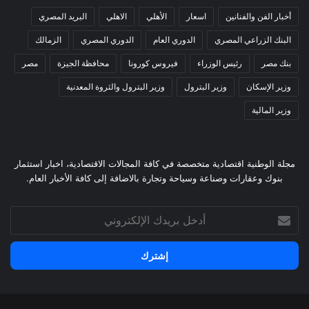
أخبار الفن والفنانين
اسعار
الأهلي
الاهلي
البريد المصري
البنك الزراعي المصري
الدوري العام
الدوري المصري
الزمالك
بنك مصر
رئيس الوزراء
فيروس كورونا
محافظة الجيزة
مصر
وزير الإسكان
وزير البترول
وزير البترول والثروة المعدنية
وزير المالية
مجلة الوطنية اقتصادية متخصصة في كافة المجالات الاقتصادية، اخبار استثمار
بنوك وعقارات وصناعة وسياحة وتجارة بالاضافة إلى كافة الأخبار العام.
أدخل
بريدك
الإلكتروني