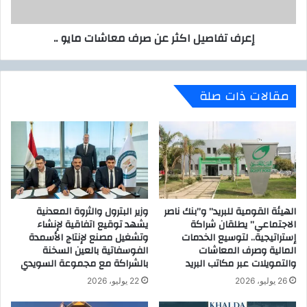
ن
ص
ة
ي
إعرف تفاصيل اكثر عن صرف معاشات مايو ..
ز
ل
ك
ا
ا
ك
ة
ث
مقالات ذات صلة
ل
ر
د
ع
ع
ن
م
ص
ا
ر
ل
ف
أ
م
س
ع
الهيئة القومية للبريد” و”بنك ناصر
وزير البترول والثروة المعدنية
ر
ا
الاجتماعي” يطلقان شراكة
يشهد توقيع اتفاقية لإنشاء
ا
ش
إستراتيجية.. لتوسيع الخدمات
وتشغيل مصنع لإنتاج الأسمدة
ل
ا
المالية وصرف المعاشات
الفوسفاتية بالعين السخنة
ف
ت
والتمويلات عبر مكاتب البريد
بالشراكة مع مجموعة السويدي
ق
م
26 يوليو، 2026
22 يوليو، 2026
ي
ا
ر
ي