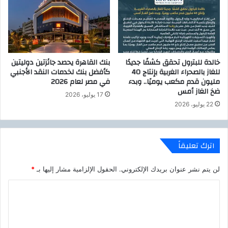
ة
و
.
.
خالدة للبترول تحقق كشفًا جديدًا
بنك القاهرة يحصد جائزتين دوليتين
للغاز بالصحراء الغربية بإنتاج 40
كأفضل بنك لخدمات النقد الأجنبي
مليون قدم مكعب يوميًا.. وبدء
في مصر لعام 2026
ضخ الغاز أمس
17 يوليو، 2026
22 يوليو، 2026
اترك تعليقاً
لن يتم نشر عنوان بريدك الإلكتروني.
الحقول الإلزامية مشار إليها بـ
*
ا
ل
ت