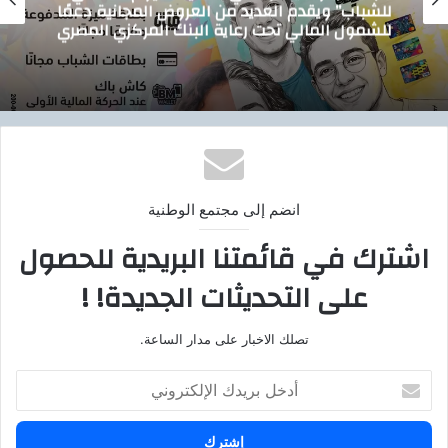
تيسيرًا على المواطنين.. الدقهلية 
جانية دعمًا
توصيل أسطوانات البوتاجاز للمنازل ب
ركزي المصري
بوتاجاسكو
انضم إلى مجتمع الوطنية
اشترك في قائمتنا البريدية للحصول
على التحديثات الجديدة! !
تصلك الاخبار على مدار الساعة.
أ
د
خ
ل