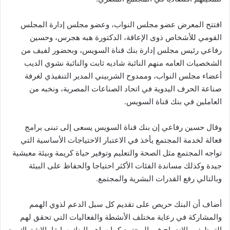
و
ن
افتتح المعرض عضو مجلس النواب، وعضو مجلس إدارة المجلس
ي
القومي للأشخاص ذوى الإعاقة، الدكتورة هبه هجرس، وحسين
ا
رفاعي رئيس مجلس إدارة بنك قناة السويس، وبحضور لفيف من
الشخصيات العامه منهم النائبة شاديه ثابت والنائبة نشوي الديب
أعضاء مجلس النواب، وممدوح الشربيني المدير التنفيذي لغرفة
صناعة الحرف اليدوية في اتحاد الصناعات المصرية، ونخبه من
العاملين في بنك قناة السويس.
وقال حسين رفاعي إن بنك قناة السويس يسعى إلى تبنى برامج
فعالة لخدمة المجتمع يأخذ في الاعتبار الاحتياجات الأساسية التي
تواجه المجتمع مثل الصحة والتعليم وتوفير حياة كريمة وبيئة معيشية
جيدة وكذلك مساندة الفئات الأكثر احتياجا والحفاظ على البيئة
وبالتالي رفع القدرات البشرية والمجتمع.
أضاف أن البنك حريص على تقديم كل سبل الدعم لذوي الهمم
والمشاركة في رعاية مختلف الأنشطة والفعاليات التي تحقق لهم
التوظيف والاندماج في المجتمع كما ساهم البنك سابقا بالاشتراك مع