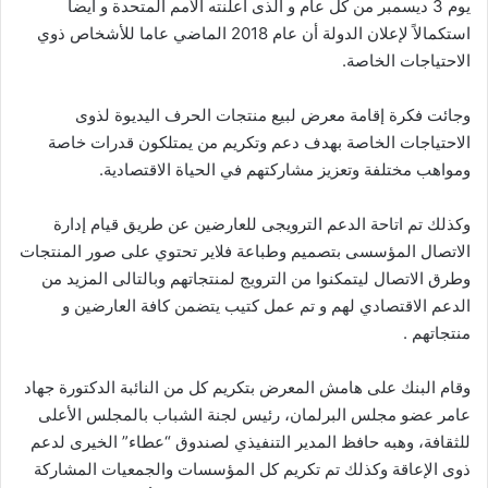
يوم 3 ديسمبر من كل عام و الذى أعلنته الأمم المتحدة و ايضاً
استكمالاً لإعلان الدولة أن عام 2018 الماضي عاما للأشخاص ذوي
الاحتياجات الخاصة.
وجائت فكرة إقامة معرض لبيع منتجات الحرف اليديوة لذوى
الاحتياجات الخاصة بهدف دعم وتكريم من يمتلكون قدرات خاصة
ومواهب مختلفة وتعزيز مشاركتهم في الحياة الاقتصادية.
وكذلك تم اتاحة الدعم الترويجى للعارضين عن طريق قيام إدارة
الاتصال المؤسسى بتصميم وطباعة فلاير تحتوي على صور المنتجات
وطرق الاتصال ليتمكنوا من الترويج لمنتجاتهم وبالتالى المزيد من
الدعم الاقتصادي لهم و تم عمل كتيب يتضمن كافة العارضين و
منتجاتهم .
وقام البنك على هامش المعرض بتكريم كل من النائبة الدكتورة جهاد
عامر عضو مجلس البرلمان، رئيس لجنة الشباب بالمجلس الأعلى
للثقافة، وهبه حافظ المدير التنفيذي لصندوق “عطاء” الخيرى لدعم
ذوى الإعاقة وكذلك تم تكريم كل المؤسسات والجمعيات المشاركة