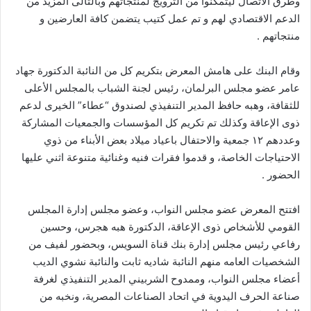
وطرق الاتصال ليتمكنوا من الترويج لمنتجاتهم وبالتالى المزيد من
الدعم الاقتصادي لهم و تم عمل كتيب يتضمن كافة العارضين و
منتجاتهم .
وقام البنك على هامش المعرض بتكريم كل من النائبة الدكتورة جهاد
عامر عضو مجلس البرلمان، رئيس لجنة الشباب بالمجلس الأعلى
للثقافة، وهبه حافظ المدير التنفيذي لصندوق “عطاء” الخيرى لدعم
ذوى الإعاقة وكذلك تم تكريم كل المؤسسات والجمعيات المشاركة
وعددهم ١٢ جمعية والاحتفال باعياد ميلاد بعض الأبناء من ذوي
الاحتياجات الخاصة، و قدموا فقرات فنيه وغنائية متنوعة اثني عليها
الحضور .
افتتح المعرض عضو مجلس النواب، وعضو مجلس إدارة المجلس
القومي للأشخاص ذوى الإعاقة، الدكتورة هبه هجرس، وحسين
رفاعي رئيس مجلس إدارة بنك قناة السويس، وبحضور لفيف من
الشخصيات العامه منهم النائبة شاديه ثابت والنائبة نشوي الديب
أعضاء مجلس النواب، وممدوح الشربيني المدير التنفيذي لغرفة
صناعة الحرف اليدوية في اتحاد الصناعات المصرية، ونخبه من