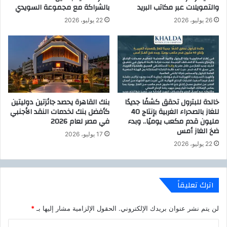
والتمويلات عبر مكاتب البريد
بالشراكة مع مجموعة السويدي
ا
ر
ع
26 يوليو، 2026
22 يوليو، 2026
ي
ل
ج
ي
ي
ل
ص
م
ي
ع
د
ا
ل
ل
ة
خالدة للبترول تحقق كشفًا جديدًا
بنك القاهرة يحصد جائزتين دوليتين
ز
ا
للغاز بالصحراء الغربية بإنتاج 40
كأفضل بنك لخدمات النقد الأجنبي
ن
ل
مليون قدم مكعب يوميًا.. وبدء
في مصر لعام 2026
ج
أ
ضخ الغاز أمس
17 يوليو، 2026
ب
ز
22 يوليو، 2026
ي
ه
ل
ر
.
ل
س
اترك تعليقاً
و
ق
لن يتم نشر عنوان بريدك الإلكتروني.
الحقول الإلزامية مشار إليها بـ
*
ا
ل
ا