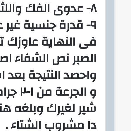
٨- عدوى الفك واللثة والتهابها .
٩- قدرة جنسية غير عادية .
فى النهاية عاوزك ت
الصبر نص الشفاء اصب
واحصد النتيجة بعد ا
و الجرعة من ١-٢ جرام يوميا .
شير لغيرك وبلغه هنش
دا مشروب الشتاء .