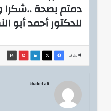
دمتم بصحة ..شكرا وت
للدكتور أحمد أبو الن
فيسبوك
‫X
لينكدإن
بينتيريست
طباعة
شاركها
khaled ali