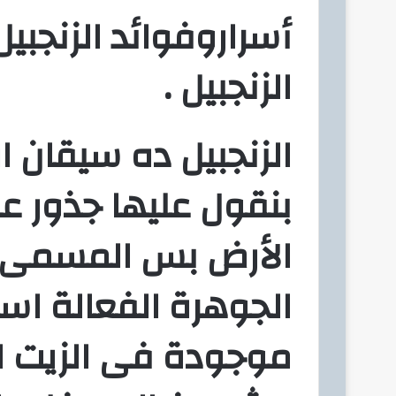
أسرار
وفوائد الزنجبيل
ك
ت
ر
الزنجبيل .
و
ن
ي
الزنجبيل ده سيقان اه
ا
بنقول عليها جذور 
الأرض بس المسمى ال
الجوهرة الفعالة ا
موجودة فى الزيت ال