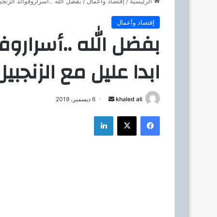
الرئيسية
/
إقتصاد وأعمال
/
بفضل الله ..أسراروفوائد الزنجبي
إقتصاد وأعمال
بفضل الله ..أسراروفو
ابدا عليل مع الزنجبيل 
khaled ali
أ
6 ديسمبر، 2019
ر
فيسبوك
‫X
لينكدإن
س
ل
ب
ر
ي
د
ا
إ
ل