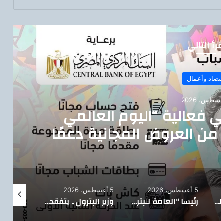
رأ التالي
تصاد وأعمال
ي فعالية “اليوم العالمي
من العروض المجانية دعمًا
ية البنك المركزي المصري
5 أغسطس، 2026
5 أغسطس، 2026
5 أغسطس، 2026
تيسيرًا على المواطنين.. الدقهلية تدشن خدمة توصيل أسطوانات البوتاجاز للمنازل بالتعاون مع بوتاجاسكو
رئيسا “العامة للبترول” و”بترومنت” يتفقدان أعمال صيانة حقول أبو سنان استعدادًا لفترات الذروة الصيفية
وزير البترول .. يتفقد حقل البركة بأسوان ويتابع خطة إعادة الآبار المتوقفة للإنتاج