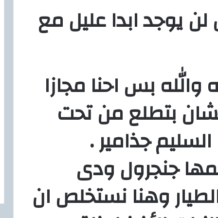
 لن يوجد ابدا عليل مع
 والله بس احنا مجازا
عشان بتطلع من تحت
سليم جذامير .
سمها جنجرول ودى
طيار وهنا نستخلص ان