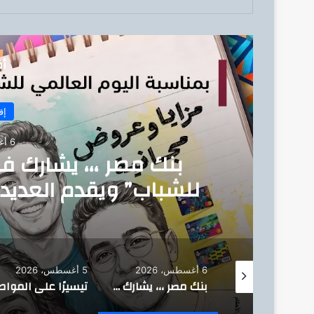
أق
إق
6 أغسطس، 2026
بنك مصر ،،، يشارك ف
للشباب” ويقدم العديد 
للشمول المالي تحت رعا
6 أغسطس، 2026
5 أغسطس، 2026
وزير البترول : يتفقد استئناف أعمال الحفر بحقل البركة في أسوان بعد توقف منذ عام 2022..
بنك مصر ،،، يشارك في فعالية “اليوم العالمي للشباب” ويقدم العديد من العروض المجانية دعمًا للشمول المالي تحت رعاية البنك المركزي المصري