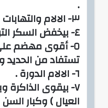
.
٣- الالام والتهابات المفاصل .
٤- بيخفض السكر التراكمى ١٠٪؜ .
٥- أقوى مهضم على
تستفاد من الحديد و 
٦- الالام الدورة .
٧- بيقوى الذاكرة وب
العيال ) وكبار السن .