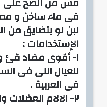
مش من الصح غلى ال
فى ماء ساخن و ممك
لبن لو بتضايق من ال
الإستخدامات :
١- أقوى مضاد قئ وغ
للعيال اللى فى الس
فى العربية .
٢- الالام العضلات و