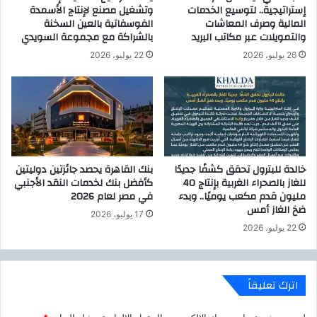
إستراتيجية.. لتوسيع الخدمات
وتشغيل مصنع لإنتاج الأسمدة
ف
ا
المالية وصرف المعاشات
الفوسفاتية بالعين السخنة
ي
.
والتمويلات عبر مكاتب البريد
بالشراكة مع مجموعة السويدي
ذ
أ
26 يوليو، 2026
22 يوليو، 2026
ع
م
ا
ل
ن
ق
ل
خالدة للبترول تحقق كشفًا جديدًا
بنك القاهرة يحصد جائزتين دوليتين
م
للغاز بالصحراء الغربية بإنتاج 40
كأفضل بنك لخدمات النقد الأجنبي
ر
مليون قدم مكعب يوميًا.. وبدء
في مصر لعام 2026
ا
ضخ الغاز أمس
17 يوليو، 2026
ف
22 يوليو، 2026
ق
اترك تعليقاً