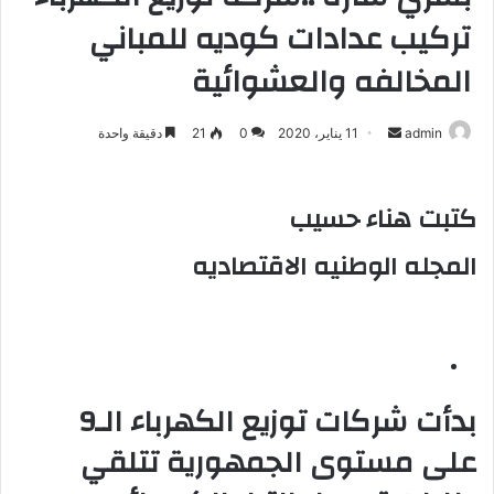
تركيب عدادات كوديه للمباني
المخالفه والعشوائية
admin
أ
11 يناير، 2020
0
21
دقيقة واحدة
ر
س
كتبت هناء حسيب
ل
ب
المجله الوطنيه الاقتصاديه
ر
ي
د
ا
إ
ل
بدأت شركات توزيع الكهرباء الـ9
ك
على مستوى الجمهورية تتلقي
ت
ر