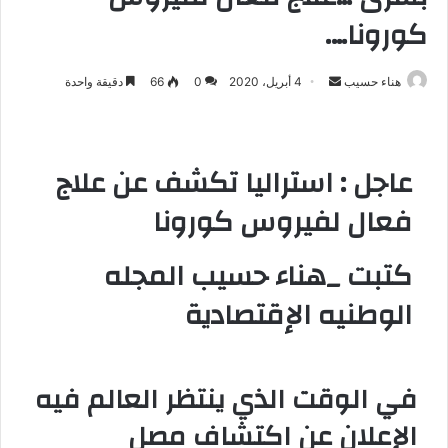
كورونا….
هناء حسيب
أ
4 أبريل، 2020
0
66
دقيقة واحدة
ر
س
ل
عاجل : استراليا تكشف عن علاج
ب
ر
فعال لفيروس كورونا
ي
د
كتبت _هناء حسيب المجله
ا
إ
الوطنيه الإقتصادية
ل
ك
ت
في الوقت الذي ينتظر العالم فيه
ر
و
الإعلان عن اكتشاف مصل
ن