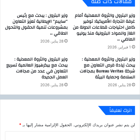
مقالات ذات صلة
ر
م
م
م
ض
س
وزير البترول والثروة المعدنية أمام
وزير البترول : يبحث مع رئيس
ا
غرفة التجارة الأمريكية: توفير
“سايبم” الإيطالية تعزيز التعاون
ا
كامل احتياجات قطاعات الدولة من
بمشروعات تنمية الحقول والتحول
ن
ع
الغاز والمواد البترولية منذ يوليو
الطاقي ،،
ا
د
الماضي ،،
ل
ا
28 يناير، 2026
م
ت
1 فبراير، 2026
ق
ط
وزير البترول والثروة المعدنية :
وزير البترول والثروة المعدنية :
ب
ب
يبحث زيادة فرص التعاون مع
يبحث مع بيكرهيوز العالمية تسريع
ل
ي
شركة Bureau Veritas بمجالات
التعاون في عدد من مجالات
ة
السلامة وحماية البيئة
العمل الجديدة
م
28 يناير، 2026
28 يناير، 2026
ص
ر
ي
ة
اترك تعليقاً
ل
إ
لن يتم نشر عنوان بريدك الإلكتروني.
الحقول الإلزامية مشار إليها بـ
*
ي
ط
ا
ا